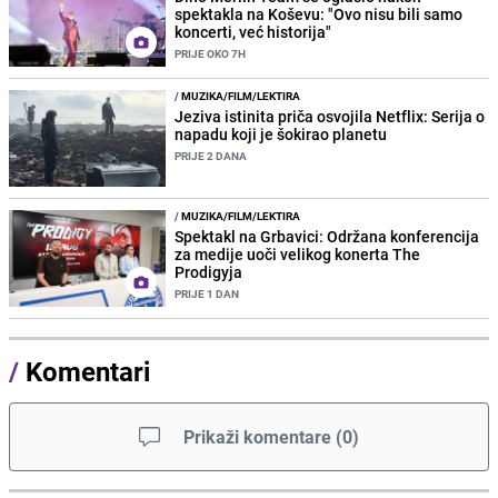
spektakla na Koševu: "Ovo nisu bili samo
koncerti, već historija"
PRIJE OKO 7H
/
MUZIKA/FILM/LEKTIRA
Jeziva istinita priča osvojila Netflix: Serija o
napadu koji je šokirao planetu
PRIJE 2 DANA
/
MUZIKA/FILM/LEKTIRA
Spektakl na Grbavici: Održana konferencija
za medije uoči velikog konerta The
Prodigyja
PRIJE 1 DAN
/
Komentari
Prikaži komentare
(
0
)