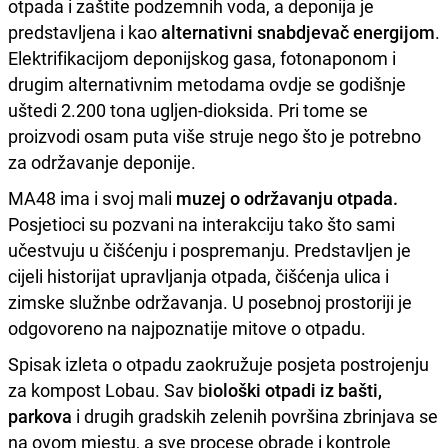
otpada i zaštite podzemnih voda, a deponija je
predstavljena i kao
alternativni snabdjevač energijom
.
Elektrifikacijom deponijskog gasa, fotonaponom i
drugim alternativnim metodama ovdje se godišnje
uštedi 2.200 tona ugljen-dioksida. Pri tome se
proizvodi osam puta više struje nego što je potrebno
za održavanje deponije.
MA48 ima i svoj mali
muzej o održavanju otpada.
Posjetioci su pozvani na interakciju tako što sami
učestvuju u čišćenju i pospremanju. Predstavljen je
cijeli historijat upravljanja otpada, čišćenja ulica i
zimske služnbe održavanja. U posebnoj prostoriji je
odgovoreno na najpoznatije mitove o otpadu.
Spisak izleta o otpadu zaokružuje posjeta postrojenju
za kompost Lobau. Sav b
iološki otpadi iz bašti,
parkova
i drugih gradskih zelenih površina zbrinjava se
na ovom mjestu, a sve procese obrade i kontrole