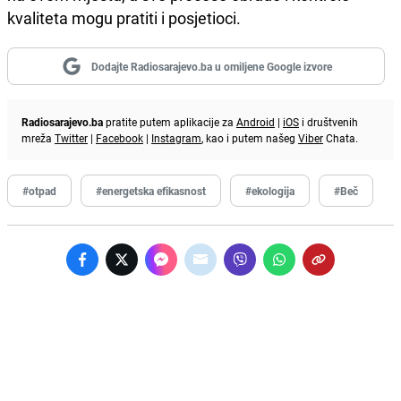
kvaliteta mogu pratiti i posjetioci.
Dodajte Radiosarajevo.ba u omiljene Google izvore
Radiosarajevo.ba
pratite putem aplikacije za
Android
|
iOS
i društvenih
mreža
Twitter
|
Facebook
|
Instagram
, kao i putem našeg
Viber
Chata.
#otpad
#energetska efikasnost
#ekologija
#Beč