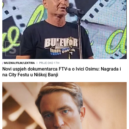
/
MUZIKA/FILM/LEKTIRA
I
PRIJE OKO 17H
Novi uspjeh dokumentarca FTV-a o Ivici Osimu: Nagrada i
na City Festu u Niškoj Banji