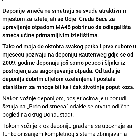
Deponije smeća ne smatraju se svuda atraktivnim
mjestom za izlete, ali se Odjel Grada Beča za
upravljenje otpadom MA48 pobrinuo da odlagališta
smeća učine primamljivim izletištima.
Tako od maja do oktobra svakog petka i prve subote u
mjesecu pozivaju na deponiju Rautenweg gdje se od
2009. godine deponuju još samo pepeo i šljaka iz
postrojenja za sagorijevanje otpada. Od tada je
deponija dobrim dijelom ozelenjena
i postala
staništem za mnoge biljke i čak životinje poput koza.
Nakon vožnje deponijom, posjetiocima je u ponudi
šetnja na „Brdo od smeća“
odakle se otvara odličan
pogled na okrug Donaustadt.
Tokom vožnje kroz deponiju građane se upoznaje sa
funkcionisanjem kompletnog sistema zbrinjavanja