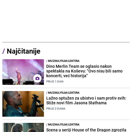
/
Najčitanije
/
MUZIKA/FILM/LEKTIRA
Dino Merlin Team se oglasio nakon
spektakla na Koševu: "Ovo nisu bili samo
koncerti, već historija"
PRIJE 1 DAN
/
MUZIKA/FILM/LEKTIRA
Lažno optužen za ubistvo i sam protiv svih:
Stiže novi film Jasona Stathama
PRIJE 2 DANA
/
MUZIKA/FILM/LEKTIRA
Scena u seriji House of the Dragon zgrozila