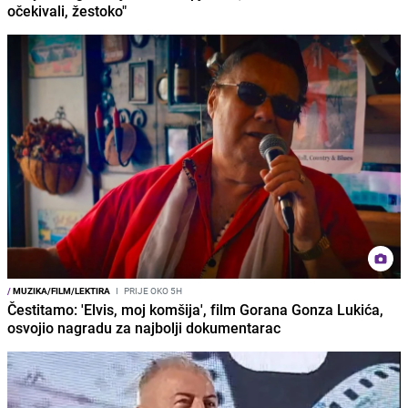
očekivali, žestoko"
/
MUZIKA/FILM/LEKTIRA
I
PRIJE OKO 5H
Čestitamo: 'Elvis, moj komšija', film Gorana Gonza Lukića,
osvojio nagradu za najbolji dokumentarac