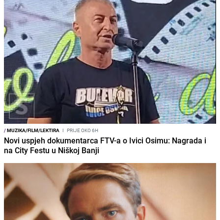
/
MUZIKA/FILM/LEKTIRA
I
PRIJE OKO 6H
Novi uspjeh dokumentarca FTV-a o Ivici Osimu: Nagrada i
na City Festu u Niškoj Banji