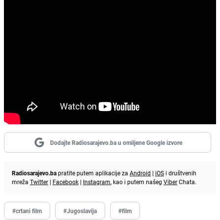
Dodajte Radiosarajevo.ba u omiljene Google izvore
Radiosarajevo.ba
pratite putem aplikacije za
Android
|
iOS
i društvenih
mreža
Twitter
|
Facebook
|
Instagram
, kao i putem našeg
Viber
Chata.
#crtani film
#Jugoslavija
#film