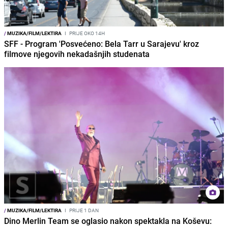
/
MUZIKA/FILM/LEKTIRA
I
PRIJE OKO 14H
SFF - Program 'Posvećeno: Bela Tarr u Sarajevu' kroz
filmove njegovih nekadašnjih studenata
/
MUZIKA/FILM/LEKTIRA
I
PRIJE 1 DAN
Dino Merlin Team se oglasio nakon spektakla na Koševu: