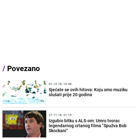
/
Povezano
01.12.18. 16:48
Sjećate se ovih hitova: Koju smo muziku
slušali prije 20 godina
27.11.18. 21:19
Izgubio bitku s ALS-om: Umro tvorac
legendarnog crtanog filma "Spužva Bob
Skockani"