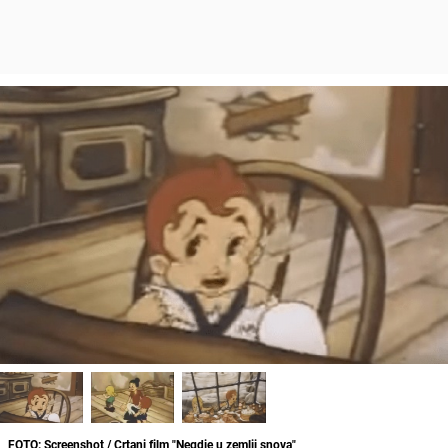
FOTO: Screenshot / Crtani film "Negdje u zemlji snova"