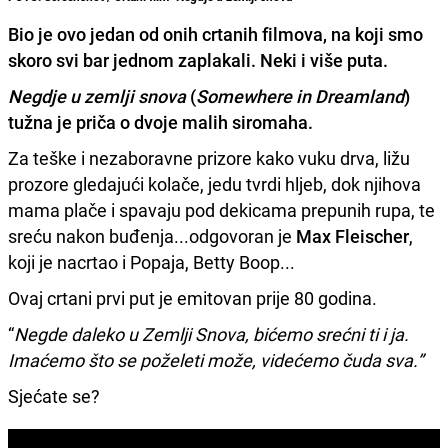
Bio je ovo jedan od onih crtanih filmova, na koji smo
skoro svi bar jednom zaplakali. Neki i više puta.
Negdje u zemlji snova
(
Somewhere in Dreamland
)
tužna je priča o dvoje malih siromaha.
Za teške i nezaboravne prizore kako vuku drva, ližu
prozore gledajući kolače, jedu tvrdi hljeb, dok njihova
mama plače i spavaju pod dekicama prepunih rupa, te
sreću nakon buđenja...odgovoran je
Max Fleischer
,
koji je nacrtao i Popaja, Betty Boop...
Ovaj crtani prvi put je emitovan prije 80 godina.
“
Negde daleko u Zemlji Snova, bićemo srećni ti i ja.
Imaćemo što se poželeti može, videćemo čuda sva.”
Sjećate se?