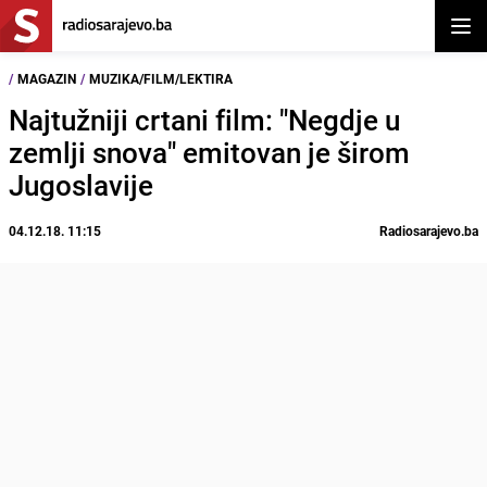
Otvor
/
MAGAZIN
/
MUZIKA/FILM/LEKTIRA
Najtužniji crtani film: "Negdje u
zemlji snova" emitovan je širom
Jugoslavije
04.12.18. 11:15
Radiosarajevo.ba