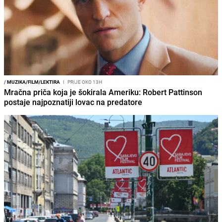
/
MUZIKA/FILM/LEKTIRA
I
PRIJE OKO 13H
Mračna priča koja je šokirala Ameriku: Robert Pattinson
postaje najpoznatiji lovac na predatore