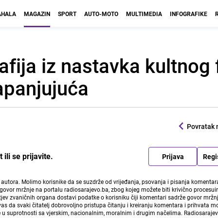
HALA
MAGAZIN
SPORT
AUTO-MOTO
MULTIMEDIA
INFOGRAFIKE
afija iz nastavka kultnog
zapanjujuća
Povratak 
li se prijavite.
Prijava
Regi
i autora. Molimo korisnike da se suzdrže od vrijeđanja, psovanja i pisanja komentara
govor mržnje na portalu radiosarajevo.ba, zbog kojeg možete biti krivično procesuir
ev zvaničnih organa dostavi podatke o korisniku čiji komentari sadrže govor mržnj
vas da svaki čitatelj dobrovoljno pristupa čitanju i kreiranju komentara i prihvata 
e u suprotnosti sa vjerskim, nacionalnim, moralnim i drugim načelima. Radiosaraje