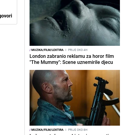
ovori
/
MUZIKA/FILM/LEKTIRA
I
PRIJE OKO 4H
London zabranio reklamu za horor film
"The Mummy": Scene uznemirile djecu
/
MUZIKA/FILM/LEKTIRA
I
PRIJE OKO 8H