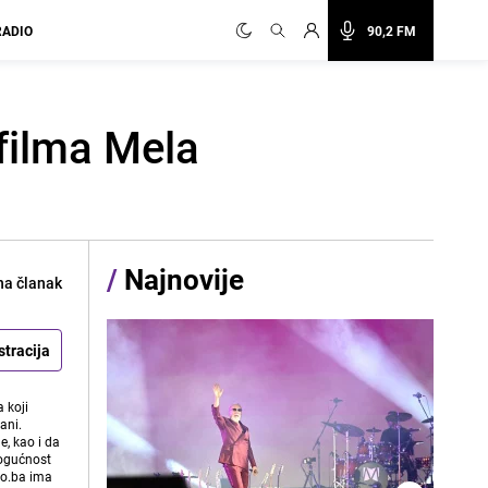
RADIO
90,2 FM
 filma Mela
/
Najnovije
na članak
stracija
 koji
ani.
e, kao i da
mogućnost
vo.ba ima