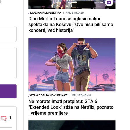
i
/
MUZIKA/FILM/LEKTIRA
I
PRIJE OKO 2H
Dino Merlin Team se oglasio nakon
spektakla na Koševu: "Ovo nisu bili samo
koncerti, već historija"
/
GTA 6 DOBIJA NOVI PRIKAZ:
I
PRIJE OKO 4H
Ne morate imati pretplatu: GTA 6
"Extended Look" stiže na Netflix, poznato
i vrijeme premijere
1