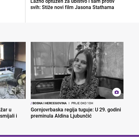
Lažno optužen za ubistvo i sam protiv
svih: Stiže novi film Jasona Stathama
/
BOSNA I HERCEGOVINA
I
PRIJE OKO 10H
ožar u
Gornjovrbaska regija tuguje: U 29. godini
smijali i
preminula Aldina Ljubunčić