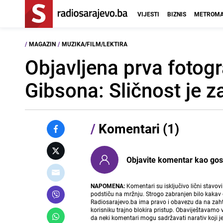
VIJESTI
BIZNIS
METROMA
/
MAGAZIN
/
MUZIKA/FILM/LEKTIRA
Objavljena prva fotogr
Gibsona: Sličnost je 
/
Komentari (1)
Objavite komentar kao gost i
NAPOMENA:
Komentari su isključivo lični stavov
podstiču na mržnju. Strogo zabranjen bilo kakav 
Radiosarajevo.ba ima pravo i obavezu da na zahtj
korisniku trajno blokira pristup. Obaviještavamo 
da neki komentari mogu sadržavati narativ koji j