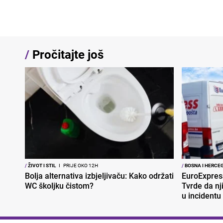
/
Pročitajte još
/
ŽIVOT I STIL
I
PRIJE OKO 12H
/
BOSNA I HERCE
Bolja alternativa izbjeljivaču: Kako održati
EuroExpres
WC školjku čistom?
Tvrde da nj
u incidentu