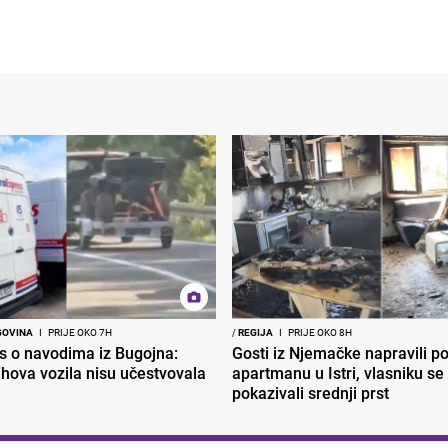
GOVINA
I
PRIJE OKO 7H
/
REGIJA
I
PRIJE OKO 8H
s o navodima iz Bugojna:
Gosti iz Njemačke napravili p
ihova vozila nisu učestvovala
apartmanu u Istri, vlasniku se 
pokazivali srednji prst