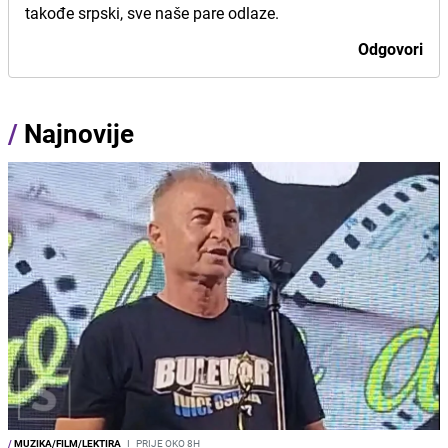
takođe srpski, sve naše pare odlaze.
Odgovori
/
Najnovije
/
MUZIKA/FILM/LEKTIRA
I
PRIJE OKO 8H