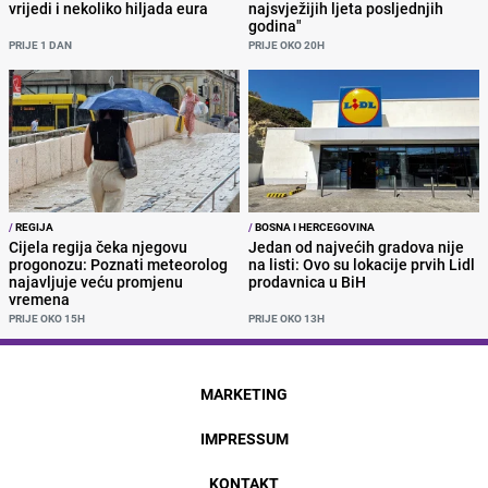
vrijedi i nekoliko hiljada eura
najsvježijih ljeta posljednjih
godina"
PRIJE 1 DAN
PRIJE OKO 20H
/
REGIJA
/
BOSNA I HERCEGOVINA
Cijela regija čeka njegovu
Jedan od najvećih gradova nije
progonozu: Poznati meteorolog
na listi: Ovo su lokacije prvih Lidl
najavljuje veću promjenu
prodavnica u BiH
vremena
PRIJE OKO 15H
PRIJE OKO 13H
MARKETING
IMPRESSUM
KONTAKT