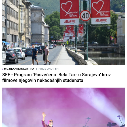
/
MUZIKA/FILM/LEKTIRA
I
PRIJE OKO 16H
SFF - Program 'Posvećeno: Bela Tarr u Sarajevu' kroz
filmove njegovih nekadašnjih studenata