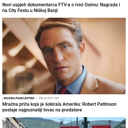
Novi uspjeh dokumentarca FTV-a o Ivici Osimu: Nagrada i
na City Festu u Niškoj Banji
/
MUZIKA/FILM/LEKTIRA
I
PRIJE OKO 15H
Mračna priča koja je šokirala Ameriku: Robert Pattinson
postaje najpoznatiji lovac na predatore