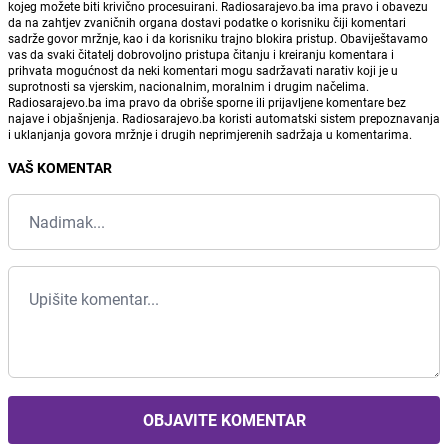
kojeg možete biti krivično procesuirani. Radiosarajevo.ba ima pravo i obavezu
da na zahtjev zvaničnih organa dostavi podatke o korisniku čiji komentari
sadrže govor mržnje, kao i da korisniku trajno blokira pristup. Obaviještavamo
vas da svaki čitatelj dobrovoljno pristupa čitanju i kreiranju komentara i
prihvata mogućnost da neki komentari mogu sadržavati narativ koji je u
suprotnosti sa vjerskim, nacionalnim, moralnim i drugim načelima.
Radiosarajevo.ba ima pravo da obriše sporne ili prijavljene komentare bez
najave i objašnjenja. Radiosarajevo.ba koristi automatski sistem prepoznavanja
i uklanjanja govora mržnje i drugih neprimjerenih sadržaja u komentarima.
VAŠ KOMENTAR
OBJAVITE KOMENTAR