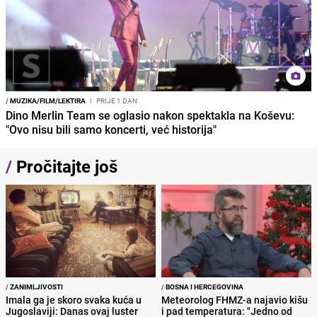
/
MUZIKA/FILM/LEKTIRA
I
PRIJE 1 DAN
Dino Merlin Team se oglasio nakon spektakla na Koševu:
"Ovo nisu bili samo koncerti, već historija"
/
Pročitajte još
/
ZANIMLJIVOSTI
/
BOSNA I HERCEGOVINA
Imala ga je skoro svaka kuća u
Meteorolog FHMZ-a najavio kišu
Jugoslaviji: Danas ovaj luster
i pad temperatura: "Jedno od