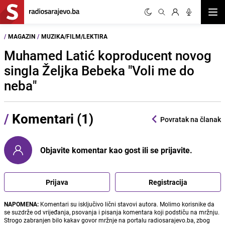
Otvor
/
MAGAZIN
/
MUZIKA/FILM/LEKTIRA
Muhamed Latić koproducent novog
singla Željka Bebeka "Voli me do
neba"
/
Komentari (1)
Povratak na članak
Objavite komentar kao gost ili se prijavite.
Prijava
Registracija
NAPOMENA:
Komentari su isključivo lični stavovi autora. Molimo korisnike da
se suzdrže od vrijeđanja, psovanja i pisanja komentara koji podstiču na mržnju.
Strogo zabranjen bilo kakav govor mržnje na portalu radiosarajevo.ba, zbog