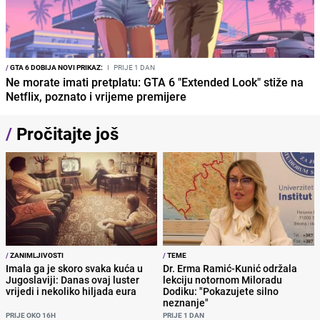
/
GTA 6 DOBIJA NOVI PRIKAZ:
I
PRIJE 1 DAN
Ne morate imati pretplatu: GTA 6 "Extended Look" stiže na
Netflix, poznato i vrijeme premijere
/
Pročitajte još
/
ZANIMLJIVOSTI
/
TEME
Imala ga je skoro svaka kuća u
Dr. Erma Ramić-Kunić održala
Jugoslaviji: Danas ovaj luster
lekciju notornom Miloradu
vrijedi i nekoliko hiljada eura
Dodiku: "Pokazujete silno
neznanje"
PRIJE OKO 16H
PRIJE 1 DAN