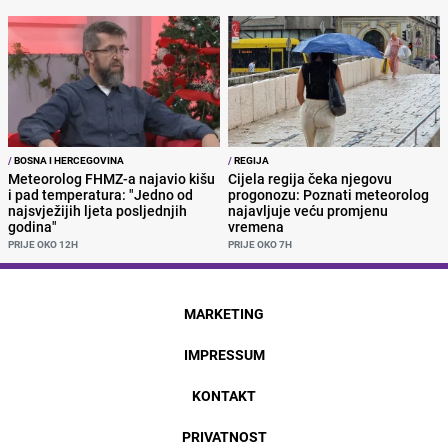
/
BOSNA I HERCEGOVINA
/
REGIJA
Meteorolog FHMZ-a najavio kišu
Cijela regija čeka njegovu
i pad temperatura: "Jedno od
progonozu: Poznati meteorolog
najsvježijih ljeta posljednjih
najavljuje veću promjenu
godina"
vremena
PRIJE OKO 12H
PRIJE OKO 7H
MARKETING
IMPRESSUM
KONTAKT
PRIVATNOST