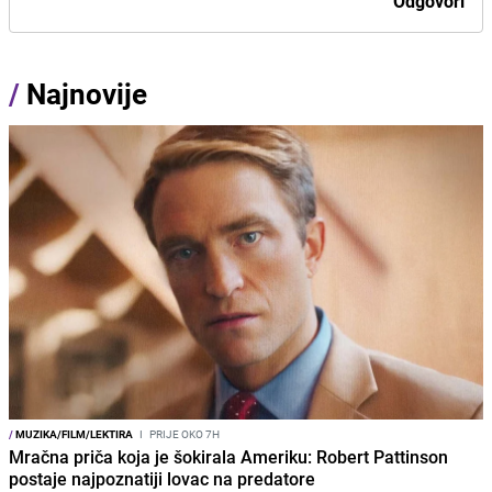
Odgovori
/
Najnovije
/
MUZIKA/FILM/LEKTIRA
I
PRIJE OKO 7H
Mračna priča koja je šokirala Ameriku: Robert Pattinson
postaje najpoznatiji lovac na predatore