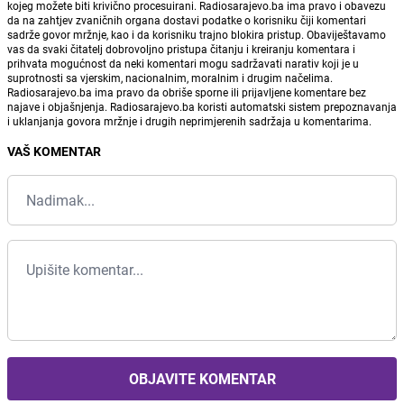
kojeg možete biti krivično procesuirani. Radiosarajevo.ba ima pravo i obavezu
da na zahtjev zvaničnih organa dostavi podatke o korisniku čiji komentari
sadrže govor mržnje, kao i da korisniku trajno blokira pristup. Obaviještavamo
vas da svaki čitatelj dobrovoljno pristupa čitanju i kreiranju komentara i
prihvata mogućnost da neki komentari mogu sadržavati narativ koji je u
suprotnosti sa vjerskim, nacionalnim, moralnim i drugim načelima.
Radiosarajevo.ba ima pravo da obriše sporne ili prijavljene komentare bez
najave i objašnjenja. Radiosarajevo.ba koristi automatski sistem prepoznavanja
i uklanjanja govora mržnje i drugih neprimjerenih sadržaja u komentarima.
VAŠ KOMENTAR
OBJAVITE KOMENTAR