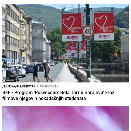
/
MUZIKA/FILM/LEKTIRA
I
PRIJE OKO 8H
SFF - Program 'Posvećeno: Bela Tarr u Sarajevu' kroz
filmove njegovih nekadašnjih studenata