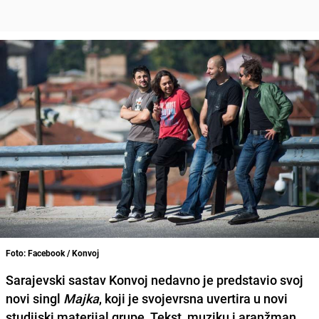
Foto: Facebook / Konvoj
Sarajevski sastav
Konvoj
nedavno je predstavio svoj
novi singl
Majka
, koji je svojevrsna uvertira u
novi
studijski materijal
grupe. Tekst, muziku i aranžman