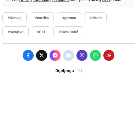
#Konvoj
#muzika
#pjesma
#album
#Sarajevo
#BiH
#Kaća Dorić
10
Dijeljenja