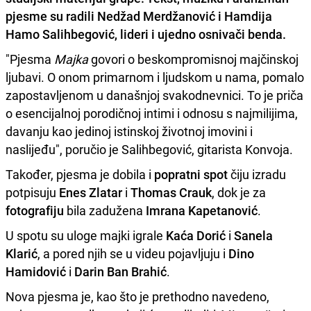
pjesme su radili
Nedžad Merdžanović
i
Hamdija
Hamo Salihbegović
, lideri i ujedno osnivači benda.
"Pjesma
Majka
govori o beskompromisnoj majčinskoj
ljubavi. O onom primarnom i ljudskom u nama, pomalo
zapostavljenom u današnjoj svakodnevnici. To je priča
o esencijalnoj porodičnoj intimi i odnosu s najmilijima,
davanju kao jedinoj istinskoj životnoj imovini i
naslijeđu", poručio je Salihbegović, gitarista Konvoja.
Također, pjesma je dobila i
popratni spot
čiju izradu
potpisuju
Enes Zlatar
i
Thomas Crauk
, dok je za
fotografiju
bila zadužena
Imrana Kapetanović
.
U spotu su uloge majki igrale
Kaća Dorić
i
Sanela
Klarić
, a pored njih se u videu pojavljuju i
Dino
Hamidović
i
Darin Ban Brahić
.
Nova pjesma je, kao što je prethodno navedeno,