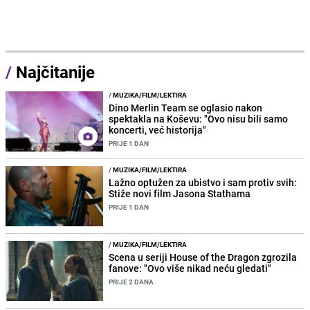
/
Najčitanije
/
MUZIKA/FILM/LEKTIRA
Dino Merlin Team se oglasio nakon
spektakla na Koševu: "Ovo nisu bili samo
koncerti, već historija"
PRIJE 1 DAN
/
MUZIKA/FILM/LEKTIRA
Lažno optužen za ubistvo i sam protiv svih:
Stiže novi film Jasona Stathama
PRIJE 1 DAN
/
MUZIKA/FILM/LEKTIRA
Scena u seriji House of the Dragon zgrozila
fanove: "Ovo više nikad neću gledati"
PRIJE 2 DANA