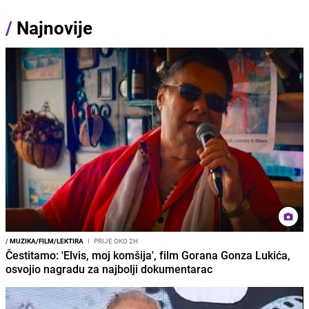
/
Najnovije
/
MUZIKA/FILM/LEKTIRA
I
PRIJE OKO 2H
Čestitamo: 'Elvis, moj komšija', film Gorana Gonza Lukića,
osvojio nagradu za najbolji dokumentarac