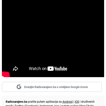
Dodajte Radiosarajevo.ba u omiljene Google izvore
Radiosarajevo.ba
pratite putem aplikacije za
Android
|
iOS
i društvenih
mreža
Twitter
|
Facebook
|
Instagram
, kao i putem našeg
Viber
Chata.