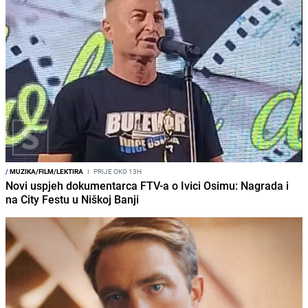
/
MUZIKA/FILM/LEKTIRA
I
PRIJE OKO 13H
Novi uspjeh dokumentarca FTV-a o Ivici Osimu: Nagrada i
na City Festu u Niškoj Banji