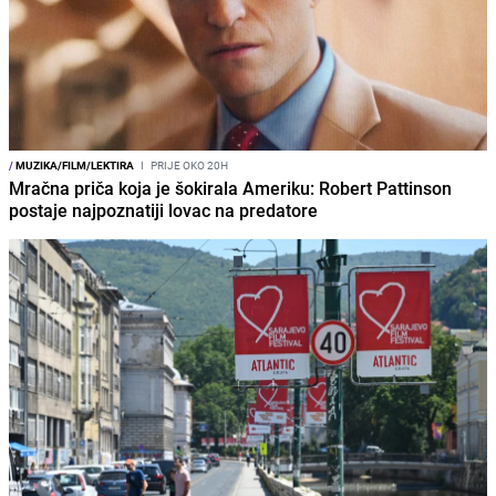
/
MUZIKA/FILM/LEKTIRA
I
PRIJE OKO 20H
Mračna priča koja je šokirala Ameriku: Robert Pattinson
postaje najpoznatiji lovac na predatore