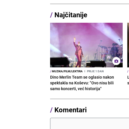
/
Najčitanije
/
MUZIKA/FILM/LEKTIRA
I
PRIJE 1 DAN
/
Dino Merlin Team se oglasio nakon
spektakla na Koševu: "Ovo nisu bili
samo koncerti, već historija"
/
Komentari