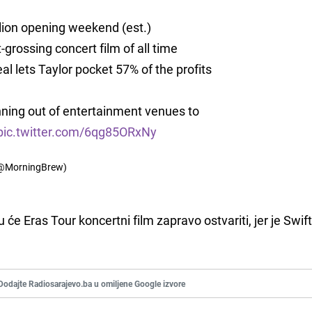
llion opening weekend (est.)
-grossing concert film of all time
l lets Taylor pocket 57% of the profits
nning out of entertainment venues to
pic.twitter.com/6qg85ORxNy
(@MorningBrew)
će Eras Tour koncertni film zapravo ostvariti, jer je Swi
Dodajte Radiosarajevo.ba u omiljene Google izvore