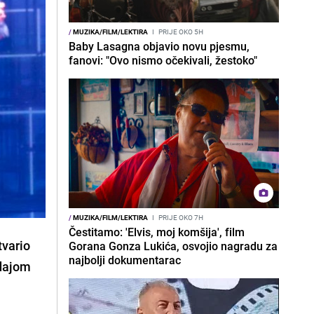
/
MUZIKA/FILM/LEKTIRA
I
PRIJE OKO 5H
Baby Lasagna objavio novu pjesmu,
fanovi: "Ovo nismo očekivali, žestoko"
/
MUZIKA/FILM/LEKTIRA
I
PRIJE OKO 7H
Čestitamo: 'Elvis, moj komšija', film
tvario
Gorana Gonza Lukića, osvojio nagradu za
najbolji dokumentarac
odajom