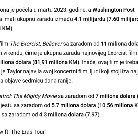
 ona je počela u martu 2023. godine, a
Washington Post
gla imati ukupnu zaradu između
4.1 milijardu (7.60 milija
di KM)
.
film
The Exorcist: Believer
sa zaradom od
11 miliona dol
vikendu, čime je ukupna zarada najnovijeg Exorcist film
iliona dolara (81,91 miliona KM)
. Inače, ovaj film je treb
e Taylor najavila svoj koncertni film, ljudi koji stoji iza na
 ga objave sedmicu dana ranije.
trol: The Mighty Movie
sa zaradom od
7 miliona dolara 
jestu sa zaradom od
5.7 miliona dolara (10.56 miliona 
et sa zaradom od
4.3 miliona dolara (7.97)
.
wift: The Eras Tour'