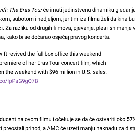
ift: The Eras Tour
će imati jedinstvenu dinamiku gledanja
om, subotom i nedjeljom, jer tim iza filma želi da kina b
zi. Za razliku od drugih filmova, pjevanje, ples i snimanje 
ma, kako bi se dočarao osjećaj pravog koncerta.
ift revived the fall box office this weekend
 premiere of her Eras Tour concert film, which
on the weekend with $96 million in U.S. sales.
t.co/fpPaG9gQ7B
ducent na ovom filmu i očekuje se da će ostvariti oko
57
ti preostali prihod, a AMC će uzeti manju naknadu za distr