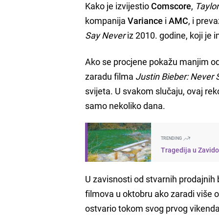
Kako je izvijestio
Comscore
,
Taylor
kompanija
Variance
i
AMC
, i prev
Say Never
iz 2010. godine, koji je
Ako se procjene pokažu manjim od
zaradu filma
Justin Bieber: Never
svijeta. U svakom slučaju, ovaj reko
samo nekoliko dana.
TRENDING
Tragedija u Zavido
U zavisnosti od stvarnih prodajnih
filmova u oktobru ako zaradi više 
ostvario tokom svog prvog vikenda