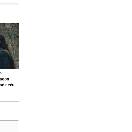
NA
ragon
kad neću