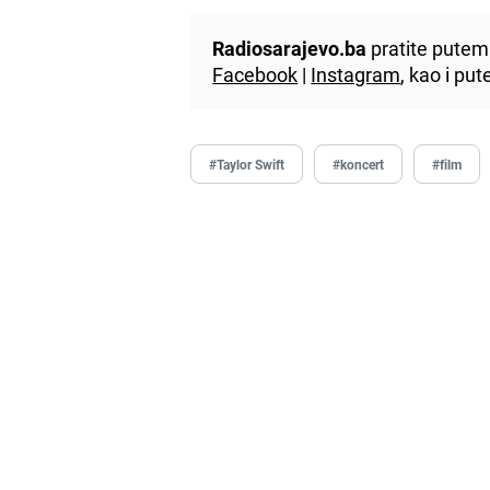
Radiosarajevo.ba
pratite putem 
Facebook
|
Instagram
, kao i p
#Taylor Swift
#koncert
#film