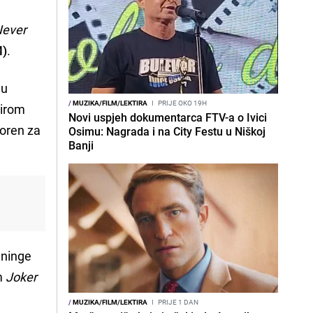
Never
M)
.
nu
/
MUZIKA/FILM/LEKTIRA
I
PRIJE OKO 19H
irom
Novi uspjeh dokumentarca FTV-a o Ivici
boren za
Osimu: Nagrada i na City Festu u Niškoj
Banji
eninge
lm
Joker
/
MUZIKA/FILM/LEKTIRA
I
PRIJE 1 DAN