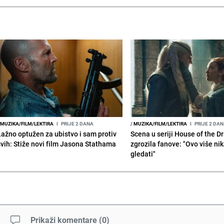
MUZIKA/FILM/LEKTIRA
I
PRIJE 2 DANA
/
MUZIKA/FILM/LEKTIRA
I
PRIJE 2 DA
Lažno optužen za ubistvo i sam protiv
Scena u seriji House of the D
svih: Stiže novi film Jasona Stathama
zgrozila fanove: "Ovo više ni
gledati"
Prikaži komentare
(
0
)