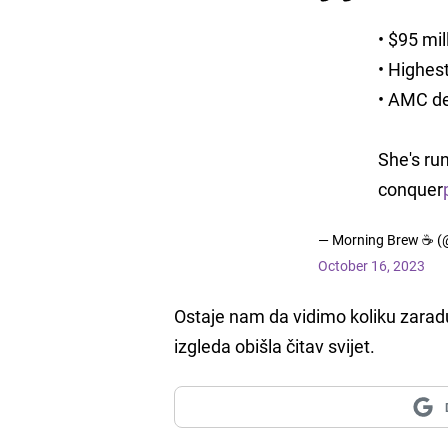
• $95 mi
• Highest
• AMC dea
She's ru
conquer
— Morning Brew ☕️ 
October 16, 2023
Ostaje nam da vidimo koliku zaradu 
izgleda obišla čitav svijet.