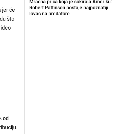
Mračna priča koja je šokirala Ameriku:
Robert Pattinson postaje najpoznatiji
 jer će
lovac na predatore
udu što
video
% od
ibuciju.