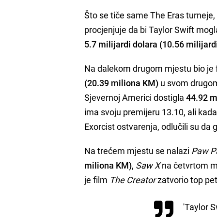
Što se tiče same The Eras turneje,
procjenjuje da bi Taylor Swift mo
5.7 milijardi dolara (10.56 milijar
Na dalekom drugom mjestu bio je 
(20.39 miliona KM)
u svom drugom 
Sjevernoj Americi dostigla
44.92 m
ima svoju premijeru 13.10, ali kada j
Exorcist ostvarenja, odlučili su da
Na trećem mjestu se nalazi
Paw Pa
miliona KM)
,
Saw X
na četvrtom m
je film
The Creator
zatvorio top p
'Taylor S