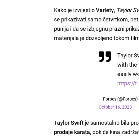
Kako je izvijestio
Variety
,
Taylor Sw
se prikazivati samo četvrtkom, petk
punija i da se izbjegnu prazni prika
materijala je dozvoljeno tokom fil
Taylor Sw
with the
easily w
https://
— Forbes (@Forbes)
October 16, 2023
Taylor Swift
je samostalno bila pro
prodaje karata
, dok će kina zadrža