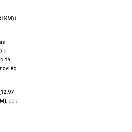
rdi KM)
i
ara
a u
ao da
jnovijeg
(12.97
KM)
, dok