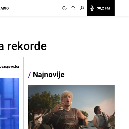
RADIO
90,2 FM
ra rekorde
osarajevo.ba
/
Najnovije