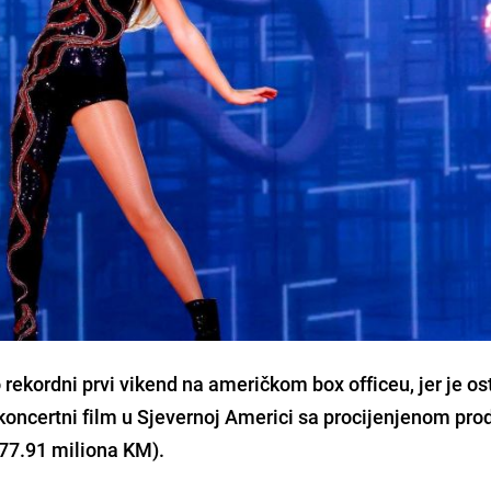
 rekordni prvi vikend na američkom box officeu, jer je os
a koncertni film u Sjevernoj Americi sa procijenjenom pr
177.91 miliona KM)
.