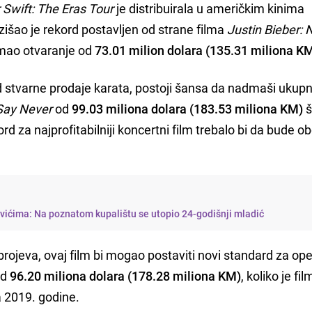
 Swift: The Eras Tour
je distribuirala u američkim kinima
azišao je rekord postavljen od strane filma
Justin Bieber: 
 imao otvaranje od
73.01 milion dolara (135.31 miliona K
 stvarne prodaje karata, postoji šansa da nadmaši ukup
 Say Never
od
99.03 miliona dolara (183.53 miliona KM)
š
rd za najprofitabilniji koncertni film trebalo bi da bude o
vićima: Na poznatom kupalištu se utopio 24-godišnji mladić
 brojeva, ovaj film bi mogao postaviti novi standard za op
od
96.20 miliona dolara (178.28 miliona KM)
, koliko je fi
 2019. godine.