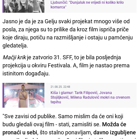
Ljubunčić: "Dunjaluk ne vrijedi ni koliko krilo
komarca"
Jasno je da je za Gelju svaki projekat mnogo više od
posla, za njega su to prilike da kroz film ispriča priče
koje diraju, potiču na razmišljanje i ostaju u pamćenju
gledatelja.
Mačji krik
je zatvorio 31. SFF, to je bila posljednja
projekcija u okviru Festivala. A, film je nastao prema
istinitom događaju.
21.08.25. 22:48
Kiša i glamur: Tarik Filipović, Jovana
Stojiljković, Milena Radulović mokri na crvenom
tepihu
"Sve zavisi od publike. Samo mislim da će oni koji
budu gledali ovaj film - stati, zamisliti se.
Možda će
pronaći u sebi
, što stalno ponavljam,
davno izgubljene