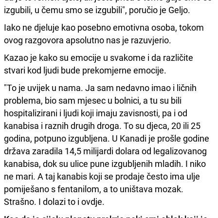
izgubili, u čemu smo se izgubili", poručio je Geljo.
Iako ne djeluje kao posebno emotivna osoba, tokom
ovog razgovora apsolutno nas je razuvjerio.
Kazao je kako su emocije u svakome i da različite
stvari kod ljudi bude prekomjerne emocije.
"To je uvijek u nama. Ja sam nedavno imao i ličnih
problema, bio sam mjesec u bolnici, a tu su bili
hospitalizirani i ljudi koji imaju zavisnosti, pa i od
kanabisa i raznih drugih droga. To su djeca, 20 ili 25
godina, potpuno izgubljena. U Kanadi je prošle godine
država zaradila 14,5 milijardi dolara od legalizovanog
kanabisa, dok su ulice pune izgubljenih mladih. I niko
ne mari. A taj kanabis koji se prodaje često ima ulje
pomiješano s fentanilom, a to uništava mozak.
Strašno. I dolazi to i ovdje.