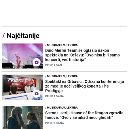
/
Najčitanije
/
MUZIKA/FILM/LEKTIRA
Dino Merlin Team se oglasio nakon
spektakla na Koševu: "Ovo nisu bili samo
koncerti, već historija"
PRIJE 1 DAN
/
MUZIKA/FILM/LEKTIRA
Spektakl na Grbavici: Održana konferencija
za medije uoči velikog konerta The
Prodigyja
PRIJE 2 DANA
/
MUZIKA/FILM/LEKTIRA
Scena u seriji House of the Dragon zgrozila
fanove: "Ovo više nikad neću gledati"
PRIJE 2 DANA