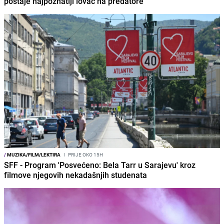
postaje najpoznatiji lovac na predatore
/
MUZIKA/FILM/LEKTIRA
I
PRIJE OKO 15H
SFF - Program 'Posvećeno: Bela Tarr u Sarajevu' kroz
filmove njegovih nekadašnjih studenata