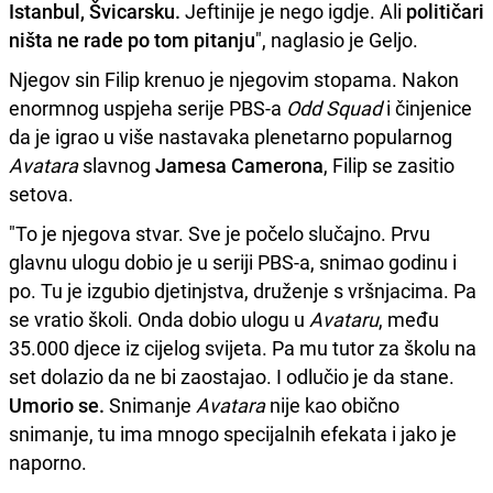
Istanbul, Švicarsku.
Jeftinije je nego igdje. Ali
političari
ništa ne rade po tom pitanju
", naglasio je Geljo.
Njegov sin Filip krenuo je njegovim stopama. Nakon
enormnog uspjeha serije PBS-a
Odd Squad
i činjenice
da je igrao u više nastavaka plenetarno popularnog
Avatara
slavnog
Jamesa Camerona
, Filip se zasitio
setova.
"To je njegova stvar. Sve je počelo slučajno. Prvu
glavnu ulogu dobio je u seriji PBS-a, snimao godinu i
po. Tu je izgubio djetinjstva, druženje s vršnjacima. Pa
se vratio školi. Onda dobio ulogu u
Avataru
, među
35.000 djece iz cijelog svijeta. Pa mu tutor za školu na
set dolazio da ne bi zaostajao. I odlučio je da stane.
Umorio se.
Snimanje
Avatara
nije kao obično
snimanje, tu ima mnogo specijalnih efekata i jako je
naporno.