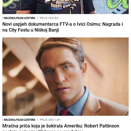
/
MUZIKA/FILM/LEKTIRA
I
PRIJE OKO 8H
Novi uspjeh dokumentarca FTV-a o Ivici Osimu: Nagrada i
na City Festu u Niškoj Banji
/
MUZIKA/FILM/LEKTIRA
I
PRIJE OKO 14H
Mračna priča koja je šokirala Ameriku: Robert Pattinson