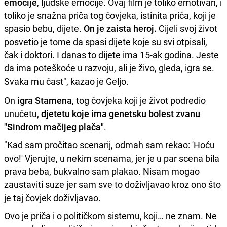
emocije
, ljudske emocije. Ovaj film je toliko emotivan, i
toliko je snažna priča tog čovjeka, istinita priča, koji je
spasio bebu, dijete.
On je zaista heroj.
Cijeli svoj život
posvetio je tome da spasi dijete koje su svi otpisali,
čak i doktori. I danas to dijete ima 15-ak godina. Jeste
da ima poteškoće u razvoju, ali je živo, gleda, igra se.
Svaka mu čast", kazao je Geljo.
On
igra Stamena
, tog čovjeka koji je život podredio
unučetu,
djetetu koje ima genetsku bolest zvanu
"Sindrom mačijeg plača"
.
"Kad sam pročitao scenarij, odmah sam rekao: 'Hoću
ovo!' Vjerujte, u nekim scenama, jer je u par scena bila
prava beba, bukvalno sam plakao. Nisam mogao
zaustaviti suze jer sam sve to doživljavao kroz ono što
je taj čovjek doživljavao.
Ovo je priča i o političkom sistemu, koji… ne znam. Ne