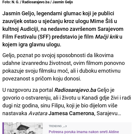
Foto: N. G. / Radiosarajevo.ba / Jasmin Geljo
Jasmin Geljo, legendarni glumac koji je publici
zauvijek ostao u sjećanju kroz ulogu Mime Šiš u
kultnoj Audiciji, na nedavno završenom Sarajevom
Film Festivalu (SFF) predstavio je film
Mačji krik
u
kojem igra glavnu ulogu.
Geljo, poznat po svojoj sposobnosti da likovima
udahne izvanrednu životnost, ovim filmom ponovno
pokazuje svoju filmsku moć, ali i duboku emotivnu
povezanost s pričom koju donosi.
U razgovoru za portal
Radiosarajevo.ba
Geljo je
govorio o ostvarenju, ali i životu u Kanadi gdje živi i radi
dugi niz godina, sinu Filipu, koji je bio dijelom više
nastavaka
Avatara
Jamesa Camerona
, Sarajevu…
TRENDING
Potresna poruka imama nakon smrti Aldine