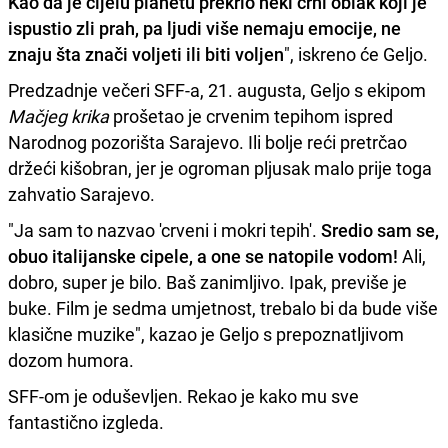
Kao da je cijelu planetu prekrio neki crni oblak koji je
ispustio zli prah, pa ljudi više nemaju emocije, ne
znaju šta znači voljeti ili biti voljen
", iskreno će Geljo.
Predzadnje večeri SFF-a, 21. augusta, Geljo s ekipom
Mačjeg krika
prošetao je crvenim tepihom ispred
Narodnog pozorišta Sarajevo. Ili bolje reći pretrčao
držeći kišobran, jer je ogroman pljusak malo prije toga
zahvatio Sarajevo.
"Ja sam to nazvao 'crveni i mokri tepih'.
Sredio sam se,
obuo italijanske cipele, a one se natopile vodom!
Ali,
dobro, super je bilo. Baš zanimljivo. Ipak, previše je
buke. Film je sedma umjetnost, trebalo bi da bude više
klasične muzike", kazao je Geljo s prepoznatljivom
dozom humora.
SFF-om je oduševljen. Rekao je kako mu sve
fantastično izgleda.