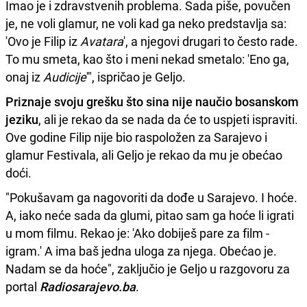
Imao je i zdravstvenih problema. Sada piše, povučen
je, ne voli glamur, ne voli kad ga neko predstavlja sa:
'Ovo je Filip iz
Avatara
', a njegovi drugari to često rade.
To mu smeta, kao što i meni nekad smetalo: 'Eno ga,
onaj iz
Audicije
'", ispričao je Geljo.
Priznaje svoju grešku što sina nije naučio bosanskom
jeziku
, ali je rekao da se nada da će to uspjeti ispraviti.
Ove godine Filip nije bio raspoložen za Sarajevo i
glamur Festivala, ali Geljo je rekao da mu je obećao
doći.
"Pokušavam ga nagovoriti da dođe u Sarajevo. I hoće.
A, iako neće sada da glumi, pitao sam ga hoće li igrati
u mom filmu. Rekao je: 'Ako dobiješ pare za film -
igram.' A ima baš jedna uloga za njega. Obećao je.
Nadam se da hoće", zaključio je Geljo u razgovoru za
portal
Radiosarajevo.ba
.