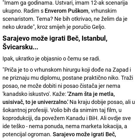
"Imam ga godinama. Ustvari, imam 12-ak scenarija
ukupno. Radim s
Enverom Puškom
, vrhunskim
scenaristom. Tema? Ne bih otkrivao, ne želim da je
neko ukrade", kroz smijeh je poručio Geljo.
Sarajevo može igrati Beč, Istanbul,
Švicarsku...
Ipak, ukratko je objasnio o čemu se radi.
"Priča je to o vrhunskom hirurgu koji dođe na Zapad i
ne priznaju mu diplomu, postane praktično niko. Traži
posao, ne može dobiti ni posao čistača jer nema
'kanadsko iskustvo'. Kaže:
'Znam šta je metla,
usisivač, to je univerzalno.'
Na kraju dobije posao, ali u
šokantnoj profesiji. Volio bih da snimim taj film, u
koprodukciji, da povežem Kanadu i BiH. Ali ovdje sve
ide teško - nema ponuda, nema marketa lokacija, a
potencijal ogroman.
Sarajevo može igrati Beč,