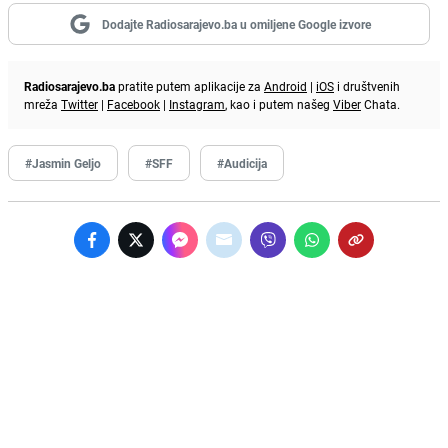
Dodajte Radiosarajevo.ba u omiljene Google izvore
Radiosarajevo.ba
pratite putem aplikacije za
Android
|
iOS
i društvenih
mreža
Twitter
|
Facebook
|
Instagram
, kao i putem našeg
Viber
Chata.
#Jasmin Geljo
#SFF
#Audicija