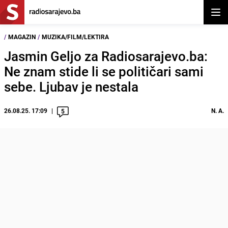
Otvor
/
MAGAZIN
/
MUZIKA/FILM/LEKTIRA
Jasmin Geljo za Radiosarajevo.ba:
Ne znam stide li se političari sami
sebe. Ljubav je nestala
26.08.25. 17:09
N. A.
5