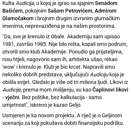
Kulta
Audicija
, u kojoj je igrao sa sjajnim
Senadom
Bašićem
, pokojnim
Sašom Petrovićem
,
Admirom
Glamočakom
i brojnim drugim izvrsnim glumačkim
imenima, neprevaziđena je na našim prostorima.
"Da, sve je krenulo iz Obale. Akademiju sam upisao
1981, završio 1985. Nije bilo ništa, kopali smo podrum,
otvorili smo klub Akademije. Ponudio ga prijateljima,
nisu htjeli, nagovorio sam ih, arhitekta ušao, rekao
'wow' i krenulo je. Klub je bio krcat. Napravili smo
nekoliko dobrih predstava, uključujući
Audiciju
koja je
obišla svijet. Gledalo je više od tri miliona ljudi. Likovi iz
Audicije
, prema mom mišljenju, su kao
Čaplinovi likovi
- vječni
. Bez politike, bez kalkulacija - samo
umjetnost", iskreno je kazao Geljo.
Usmjeren je ka novom projektu. A riječ je o Geljinom
scenariju za koji pokušava dobiti finansijsku podršku.