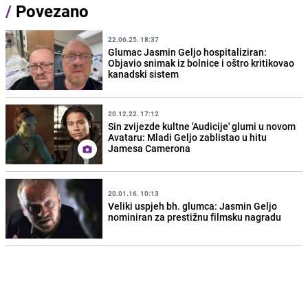
/
Povezano
22.06.25. 18:37
Glumac Jasmin Geljo hospitaliziran:
Objavio snimak iz bolnice i oštro kritikovao
kanadski sistem
20.12.22. 17:12
Sin zvijezde kultne 'Audicije' glumi u novom
Avataru: Mladi Geljo zablistao u hitu
Jamesa Camerona
20.01.16. 10:13
Veliki uspjeh bh. glumca: Jasmin Geljo
nominiran za prestižnu filmsku nagradu