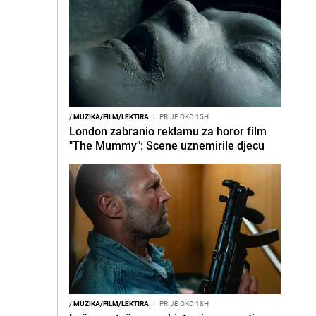
/
MUZIKA/FILM/LEKTIRA
I
PRIJE OKO 15H
London zabranio reklamu za horor film
"The Mummy": Scene uznemirile djecu
/
MUZIKA/FILM/LEKTIRA
I
PRIJE OKO 18H