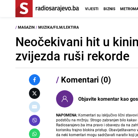
VIJESTI
BIZNIS
METROMA
/
MAGAZIN
/
MUZIKA/FILM/LEKTIRA
Neočekivani hit u kini
zvijezda ruši rekorde
/
Komentari (0)
Objavite komentar kao gost i
NAPOMENA:
Komentari su isključivo lični stavov
podstiču na mržnju. Strogo zabranjen bilo kakav 
Radiosarajevo.ba ima pravo i obavezu da na zahtj
korisniku trajno blokira pristup. Obaviještavamo 
da neki komentari mogu sadržavati narativ koji j