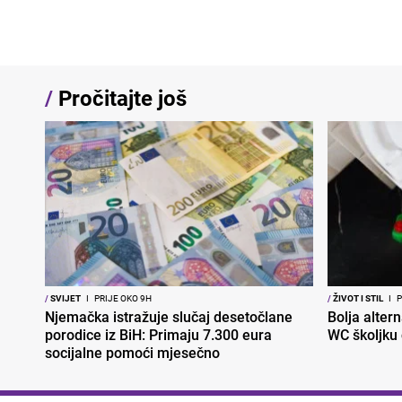
/
Pročitajte još
/
SVIJET
I
PRIJE OKO 9H
/
ŽIVOT I STIL
I
P
Njemačka istražuje slučaj desetočlane
Bolja altern
porodice iz BiH: Primaju 7.300 eura
WC školjku
socijalne pomoći mjesečno