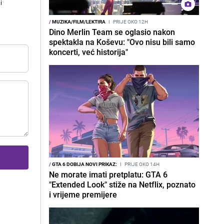
i
/
MUZIKA/FILM/LEKTIRA
I
PRIJE OKO 12H
Dino Merlin Team se oglasio nakon
spektakla na Koševu: "Ovo nisu bili samo
koncerti, već historija"
/
GTA 6 DOBIJA NOVI PRIKAZ:
I
PRIJE OKO 14H
Ne morate imati pretplatu: GTA 6
"Extended Look" stiže na Netflix, poznato
i vrijeme premijere