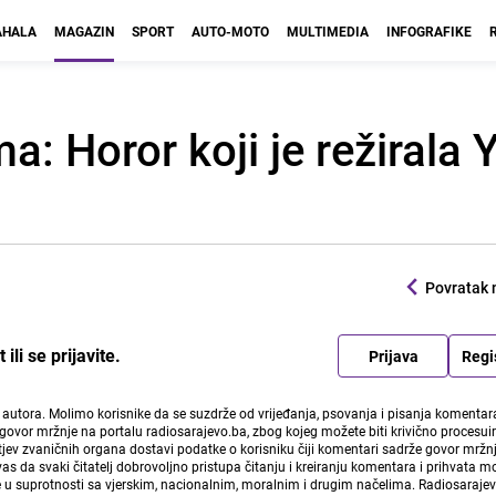
HALA
MAGAZIN
SPORT
AUTO-MOTO
MULTIMEDIA
INFOGRAFIKE
ma: Horor koji je režirala
Povratak 
li se prijavite.
Prijava
Regi
i autora. Molimo korisnike da se suzdrže od vrijeđanja, psovanja i pisanja komentara
govor mržnje na portalu radiosarajevo.ba, zbog kojeg možete biti krivično procesuir
ev zvaničnih organa dostavi podatke o korisniku čiji komentari sadrže govor mržnj
vas da svaki čitatelj dobrovoljno pristupa čitanju i kreiranju komentara i prihvata 
e u suprotnosti sa vjerskim, nacionalnim, moralnim i drugim načelima. Radiosaraje