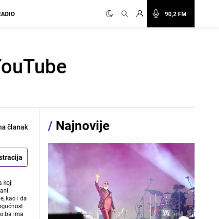
RADIO
90,2 FM
 YouTube
/
Najnovije
na članak
stracija
 koji
ani.
e, kao i da
mogućnost
vo.ba ima