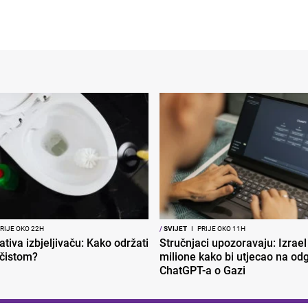
RIJE OKO 22H
/
SVIJET
I
PRIJE OKO 11H
ativa izbjeljivaču: Kako održati
Stručnjaci upozoravaju: Izrael
 čistom?
milione kako bi utjecao na od
ChatGPT-a o Gazi