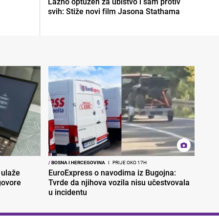
Lažno optužen za ubistvo i sam protiv
svih: Stiže novi film Jasona Stathama
/
BOSNA I HERCEGOVINA
I
PRIJE OKO 17H
 ulaže
EuroExpress o navodima iz Bugojna:
govore
Tvrde da njihova vozila nisu učestvovala
u incidentu