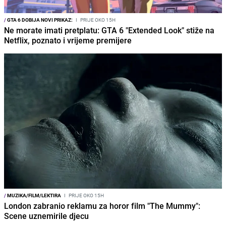
/
GTA 6 DOBIJA NOVI PRIKAZ:
I
PRIJE OKO 15H
Ne morate imati pretplatu: GTA 6 "Extended Look" stiže na
Netflix, poznato i vrijeme premijere
/
MUZIKA/FILM/LEKTIRA
I
PRIJE OKO 15H
London zabranio reklamu za horor film "The Mummy":
Scene uznemirile djecu