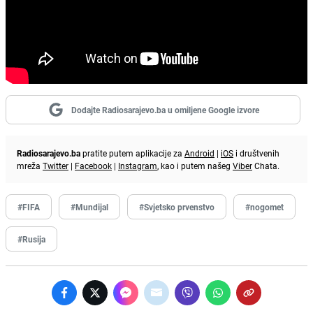
Dodajte Radiosarajevo.ba u omiljene Google izvore
Radiosarajevo.ba
pratite putem aplikacije za
Android
|
iOS
i društvenih
mreža
Twitter
|
Facebook
|
Instagram
, kao i putem našeg
Viber
Chata.
#FIFA
#Mundijal
#Svjetsko prvenstvo
#nogomet
#Rusija