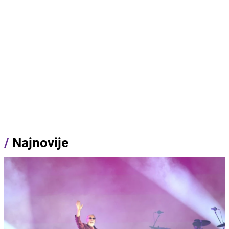
/
Najnovije