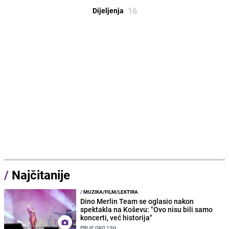
16
Dijeljenja
/
Najčitanije
/
MUZIKA/FILM/LEKTIRA
Dino Merlin Team se oglasio nakon
spektakla na Koševu: "Ovo nisu bili samo
koncerti, već historija"
PRIJE OKO 13H