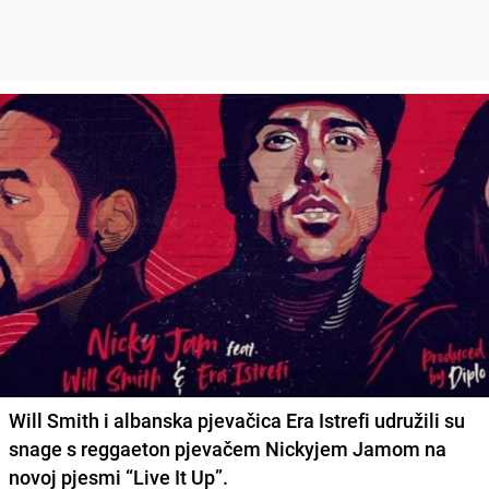
Will Smith i albanska pjevačica Era Istrefi udružili su
snage s reggaeton pjevačem Nickyjem Jamom na
novoj pjesmi “Live It Up”.