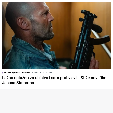
/
MUZIKA/FILM/LEKTIRA
I
PRIJE OKO 19H
Lažno optužen za ubistvo i sam protiv svih: Stiže novi film
Jasona Stathama