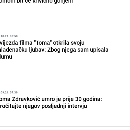
omom bit će krivično gonjeni
.10.21. 08:50
vijezda filma "Toma" otkrila svoju
ladenačku ljubav: Zbog njega sam upisala
lumu
.09.21. 07:39
oma Zdravković umro je prije 30 godina:
ročitajte njegov posljednji intervju