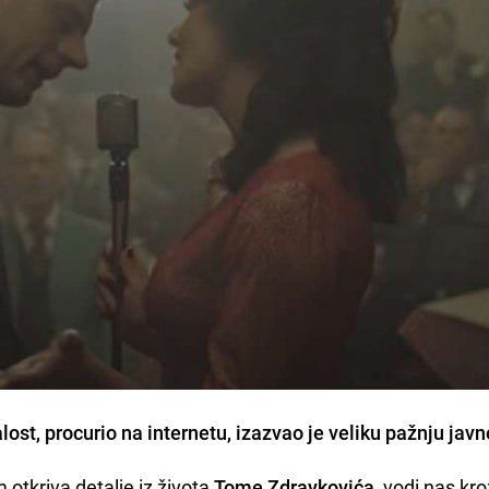
alost, procurio na internetu, izazvao je veliku pažnju javn
 otkriva detalje iz života
Tome Zdravkovića
, vodi nas kro