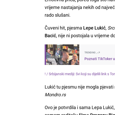
vrijeme nastajanja nekih od najveć
rado slušani.
Čuveni hit, pjesma
Lepe Lukić
,
Src
Bacić
, nije ni postojala u vrijeme 
TRENDING
Poznati TikToker u
! /
Srbijanski mediji: Svi koji su dijelili link s
Lukić tu pjesmu nije mogla pjevati 
Mondro.rs
Ovo je potvrdila i sama Lepa Lukić, 
samom reditelju filma
Draganu Bje