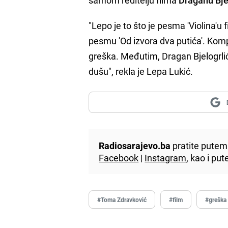
"Lepo je to što je pesma 'Violina'u
pesmu 'Od izvora dva putića'. Komp
greška. Međutim, Dragan Bjelogrlić
dušu", rekla je Lepa Lukić.
Radiosarajevo.ba
pratite putem 
Facebook
|
Instagram
, kao i p
#Toma Zdravković
#film
#greška