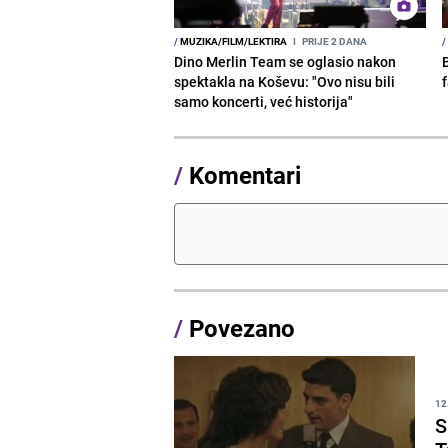
/
MUZIKA/FILM/LEKTIRA
I
PRIJE 2 DANA
/
Dino Merlin Team se oglasio nakon
spektakla na Koševu: "Ovo nisu bili
samo koncerti, već historija"
/
Komentari
/
Povezano
12
S