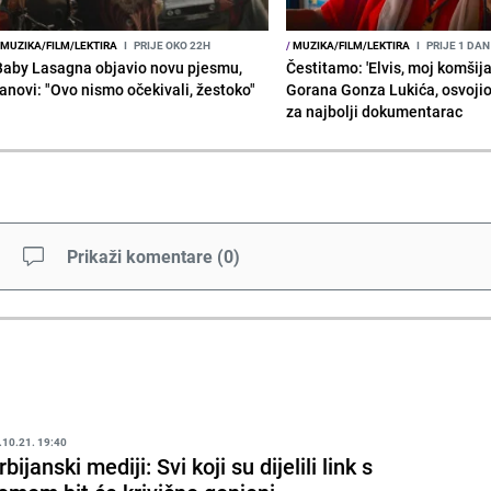
MUZIKA/FILM/LEKTIRA
I
PRIJE OKO 22H
/
MUZIKA/FILM/LEKTIRA
I
PRIJE 1 DAN
Baby Lasagna objavio novu pjesmu,
Čestitamo: 'Elvis, moj komšija'
fanovi: "Ovo nismo očekivali, žestoko"
Gorana Gonza Lukića, osvoji
za najbolji dokumentarac
Prikaži komentare
(
0
)
.10.21. 19:40
rbijanski mediji: Svi koji su dijelili link s