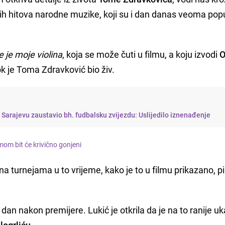
ih hitova narodne muzike, koji su i dan danas veoma popu
e je moje violina
, koja se može čuti u filmu, a koju izvodi
O
dok je Toma Zdravković bio živ.
 Sarajevu zaustavio bh. fudbalsku zvijezdu: Uslijedilo iznenađenje
 Tomom bit će krivično gonjeni
na turnejama u to vrijeme, kako je to u filmu prikazano, p
dan nakon premijere. Lukić je otkrila da je na to ranije uk
logrliću
.