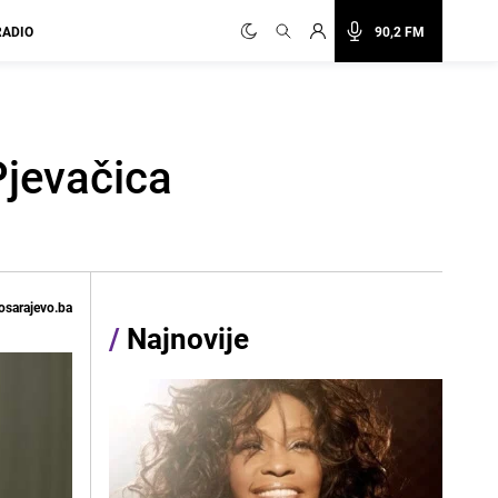
RADIO
90,2 FM
Pjevačica
osarajevo.ba
/
Najnovije