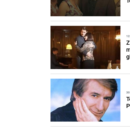
T
12
Z
m
g
30
T
P