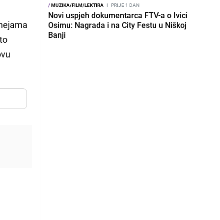
/
MUZIKA/FILM/LEKTIRA
I
PRIJE 1 DAN
Novi uspjeh dokumentarca FTV-a o Ivici
urnejama
Osimu: Nagrada i na City Festu u Niškoj
Banji
to
ovu