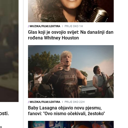
/
MUZIKA/FILM/LEKTIRA
I
PRIJE OKO 1H
Glas koji je osvojio svijet: Na današnji dan
rođena Whitney Houston
/
MUZIKA/FILM/LEKTIRA
I
PRIJE OKO 22H
Baby Lasagna objavio novu pjesmu,
osti.
fanovi: "Ovo nismo očekivali, žestoko"
z