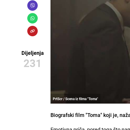
Dijeljenja
231
PrtScr / Scena iz filma "Toma"
Biografski film "Toma" koji je, naž
Emotivna priča, pored toga što nam