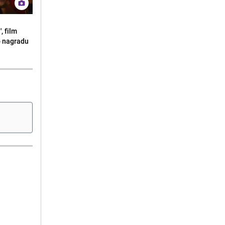
, film
o nagradu