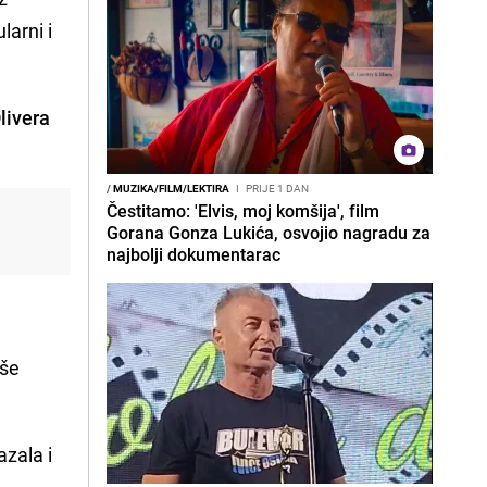
larni i
livera
/
MUZIKA/FILM/LEKTIRA
I
PRIJE 1 DAN
Čestitamo: 'Elvis, moj komšija', film
Gorana Gonza Lukića, osvojio nagradu za
najbolji dokumentarac
iše
azala i