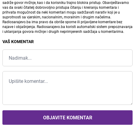
sadrže govor mržnje, kao i da korisniku trajno blokira pristup. Obaviještavamo
vas da svaki čitatelj dobrovoljno pristupa čitanju i kreiranju komentara i
prihvata mogućnost da neki komentari mogu sadržavati narativ koji je u
suprotnosti sa vjerskim, nacionalnim, moralnim i drugim načelima.
Radiosarajevo.ba ima pravo da obriše sporne ili prijavljene komentare bez
najave i objašnjenja. Radiosarajevo.ba koristi automatski sistem prepoznavanja
i uklanjanja govora mržnje i drugih neprimjerenih sadržaja u komentarima.
VAŠ KOMENTAR
OBJAVITE KOMENTAR