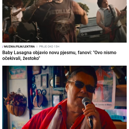
/
MUZIKA/FILM/LEKTIRA
I
PRIJE OKO 15H
Baby Lasagna objavio novu pjesmu, fanovi: "Ovo nismo
očekivali, žestoko"