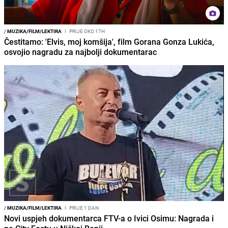
/
MUZIKA/FILM/LEKTIRA
I
PRIJE OKO 17H
Čestitamo: 'Elvis, moj komšija', film Gorana Gonza Lukića,
osvojio nagradu za najbolji dokumentarac
/
MUZIKA/FILM/LEKTIRA
I
PRIJE 1 DAN
Novi uspjeh dokumentarca FTV-a o Ivici Osimu: Nagrada i