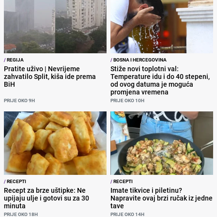
/
REGIJA
/
BOSNA I HERCEGOVINA
Pratite uživo | Nevrijeme
Stiže novi toplotni val:
zahvatilo Split, kiša ide prema
Temperature idu i do 40 stepeni,
BiH
od ovog datuma je moguća
promjena vremena
PRIJE OKO 9H
PRIJE OKO 10H
/
RECEPTI
/
RECEPTI
Recept za brze uštipke: Ne
Imate tikvice i piletinu?
upijaju ulje i gotovi su za 30
Napravite ovaj brzi ručak iz jedne
minuta
tave
PRIJE OKO 18H
PRIJE OKO 14H