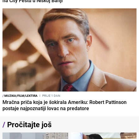
na City Festu u Niškoj Banji
/
MUZIKA/FILM/LEKTIRA
I
PRIJE 1 DAN
Mračna priča koja je šokirala Ameriku: Robert Pattinson
postaje najpoznatiji lovac na predatore
/
Pročitajte još