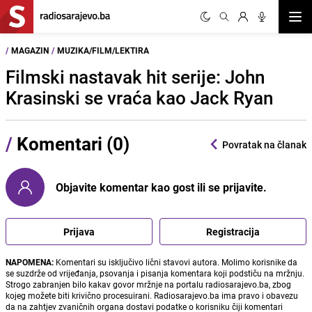
Otvor
/
MAGAZIN
/
MUZIKA/FILM/LEKTIRA
Filmski nastavak hit serije: John
Krasinski se vraća kao Jack Ryan
/
Komentari (0)
Povratak na članak
Objavite komentar kao gost ili se prijavite.
Prijava
Registracija
NAPOMENA:
Komentari su isključivo lični stavovi autora. Molimo korisnike da
se suzdrže od vrijeđanja, psovanja i pisanja komentara koji podstiču na mržnju.
Strogo zabranjen bilo kakav govor mržnje na portalu radiosarajevo.ba, zbog
kojeg možete biti krivično procesuirani. Radiosarajevo.ba ima pravo i obavezu
da na zahtjev zvaničnih organa dostavi podatke o korisniku čiji komentari