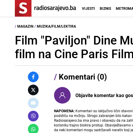
VIJESTI
BIZNIS
METROMA
/
MAGAZIN
/
MUZIKA/FILM/LEKTIRA
Film "Paviljon" Dine M
film na Cine Paris Fil
/
Komentari (0)
Objavite komentar kao gost i
NAPOMENA:
Komentari su isključivo lični stavov
podstiču na mržnju. Strogo zabranjen bilo kakav 
Radiosarajevo.ba ima pravo i obavezu da na zahtj
korisniku trajno blokira pristup. Obaviještavamo 
da neki komentari mogu sadržavati narativ koji j