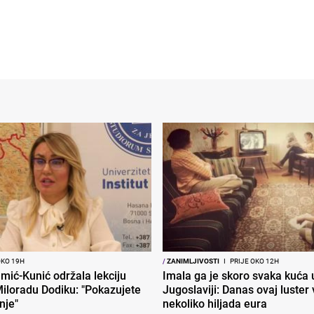
OKO 19H
/
ZANIMLJIVOSTI
I
PRIJE OKO 12H
mić-Kunić održala lekciju
Imala ga je skoro svaka kuća 
iloradu Dodiku: "Pokazujete
Jugoslaviji: Danas ovaj luster v
nje"
nekoliko hiljada eura