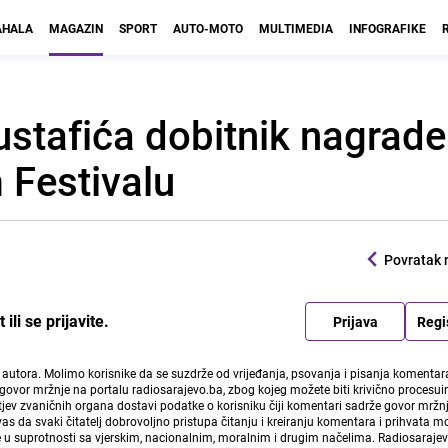
HALA
MAGAZIN
SPORT
AUTO-MOTO
MULTIMEDIA
INFOGRAFIKE
ustafića dobitnik nagrade 
m Festivalu
Povratak 
li se prijavite.
Prijava
Regi
i autora. Molimo korisnike da se suzdrže od vrijeđanja, psovanja i pisanja komentara
govor mržnje na portalu radiosarajevo.ba, zbog kojeg možete biti krivično procesuir
ev zvaničnih organa dostavi podatke o korisniku čiji komentari sadrže govor mržnj
vas da svaki čitatelj dobrovoljno pristupa čitanju i kreiranju komentara i prihvata 
e u suprotnosti sa vjerskim, nacionalnim, moralnim i drugim načelima. Radiosaraje