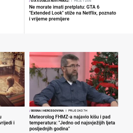
/
GTA 6 DOBIJA NOVI PRIKAZ:
I
PRIJE 1 DAN
Ne morate imati pretplatu: GTA 6
"Extended Look" stiže na Netflix, poznato
i vrijeme premijere
/
BOSNA I HERCEGOVINA
I
PRIJE OKO 7H
u
Meteorolog FHMZ-a najavio kišu i pad
rijedi i
temperatura: "Jedno od najsvježijih ljeta
posljednjih godina"