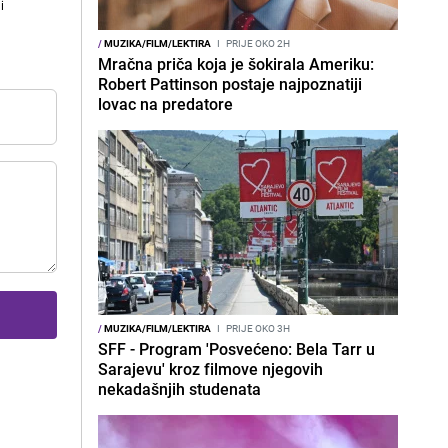
i
/
MUZIKA/FILM/LEKTIRA
I
PRIJE OKO 2H
Mračna priča koja je šokirala Ameriku:
Robert Pattinson postaje najpoznatiji
lovac na predatore
/
MUZIKA/FILM/LEKTIRA
I
PRIJE OKO 3H
SFF - Program 'Posvećeno: Bela Tarr u
Sarajevu' kroz filmove njegovih
nekadašnjih studenata