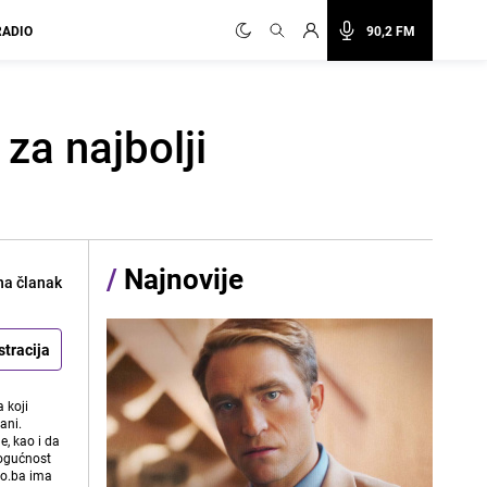
RADIO
90,2 FM
za najbolji
/
Najnovije
na članak
stracija
 koji
ani.
e, kao i da
mogućnost
vo.ba ima