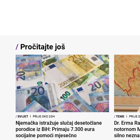
/
Pročitajte još
/
SVIJET
I
PRIJE OKO 20H
/
TEME
I
PRIJE 
Njemačka istražuje slučaj desetočlane
Dr. Erma Ra
porodice iz BiH: Primaju 7.300 eura
notornom M
socijalne pomoći mjesečno
silno nezna