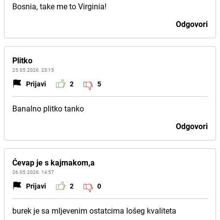
Bosnia, take me to Virginia!
Odgovori
Plitko
25.05.2026. 23:15
Prijavi
2
5
Banalno plitko tanko
Odgovori
Ćevap je s kajmakom,a
26.05.2026. 14:57
Prijavi
2
0
burek je sa mljevenim ostatcima lošeg kvaliteta