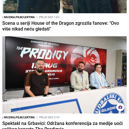
/
MUZIKA/FILM/LEKTIRA
I
PRIJE OKO 12H
Scena u seriji House of the Dragon zgrozila fanove: "Ovo
više nikad neću gledati"
/
MUZIKA/FILM/LEKTIRA
I
PRIJE OKO 21H
Spektakl na Grbavici: Održana konferencija za medije uoči
velikog konerta The Prodigyja