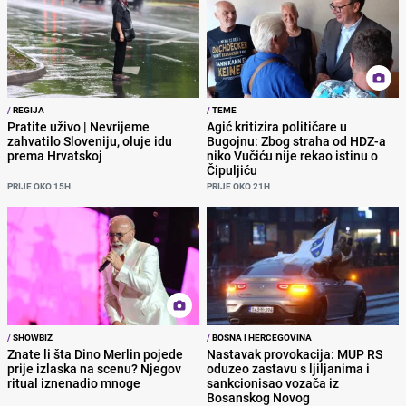
/
REGIJA
/
TEME
Pratite uživo | Nevrijeme
Agić kritizira političare u
zahvatilo Sloveniju, oluje idu
Bugojnu: Zbog straha od HDZ-a
prema Hrvatskoj
niko Vučiću nije rekao istinu o
Čipuljiću
PRIJE OKO 15H
PRIJE OKO 21H
/
SHOWBIZ
/
BOSNA I HERCEGOVINA
Znate li šta Dino Merlin pojede
Nastavak provokacija: MUP RS
prije izlaska na scenu? Njegov
oduzeo zastavu s ljiljanima i
ritual iznenadio mnoge
sankcionisao vozača iz
Bosanskog Novog