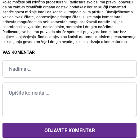
kojeg možete biti krivično procesuirani. Radiosarajevo.ba ima pravo i obavezu
da na zahtjev zvaničnih organa dostavi podatke o korisniku čiji komentari
sadrže govor mržnje, kao i da korisniku trajno blokira pristup. Obaviještavamo
vas da svaki čitatelj dobrovoljno pristupa čitanju i kreiranju komentara i
prihvata mogućnost da neki komentari mogu sadržavati narativ koji je u
suprotnosti sa vjerskim, nacionalnim, moralnim i drugim načelima.
Radiosarajevo.ba ima pravo da obriše sporne ili prijavljene komentare bez
najave i objašnjenja. Radiosarajevo.ba koristi automatski sistem prepoznavanja
i uklanjanja govora mržnje i drugih neprimjerenih sadržaja u komentarima.
VAŠ KOMENTAR
OBJAVITE KOMENTAR