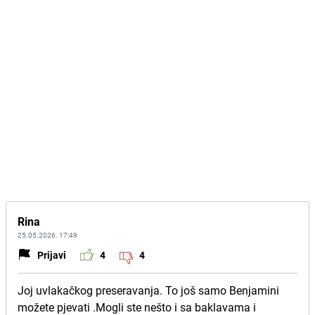
Rina
25.05.2026. 17:49
Prijavi
4
4
Joj uvlakačkog preseravanja. To još samo Benjamini
možete pjevati .Mogli ste nešto i sa baklavama i