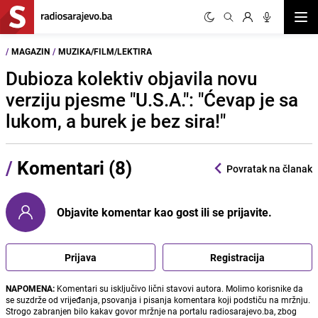
Otvor
/
MAGAZIN
/
MUZIKA/FILM/LEKTIRA
Dubioza kolektiv objavila novu
verziju pjesme "U.S.A.": "Ćevap je sa
lukom, a burek je bez sira!"
/
Komentari (8)
Povratak na članak
Objavite komentar kao gost ili se prijavite.
Prijava
Registracija
NAPOMENA:
Komentari su isključivo lični stavovi autora. Molimo korisnike da
se suzdrže od vrijeđanja, psovanja i pisanja komentara koji podstiču na mržnju.
Strogo zabranjen bilo kakav govor mržnje na portalu radiosarajevo.ba, zbog