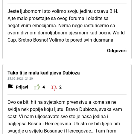
Jeste ljubomorni sto volimo svoju jedinu drzavu BiH.
Ajte malo prosetajte sa ovog foruma i oladite sa
negativnim emocijama. Nema nego rasturicemo sa
ovom divnom domoljubnom pjesmom kad pocne World
Cup. Sretno Bosno! Volimo te pored svih dusmana!
Odgovori
Tako ti je mala kad pjeva Dubioza
25.05.2026. 21:20
Prijavi
4
2
Ovo ce biti hit na svjetskom prvenstvu a kome se ne
svidja nek popije koju ljutu. Bravo Dubioza, svaka vam
cast! Vi nam uljepsavate sve sto je nasa jedina i
najljepsa Bosna i Hercegovina. Uh sto ce biti ljepo biti
svugdje u svijetu Bosanac i Hercegovac... I am from