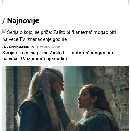
/
Najnovije
/
MUZIKA/FILM/LEKTIRA
I
PRIJE OKO 10H
Serija o kojoj se priča: Zašto bi "Lanterns" mogao biti
najveće TV iznenađenje godine