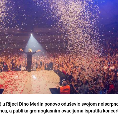
.) u Rijeci Dino Merlin ponovo oduševio svojom neiscrp
mca, a publika gromoglasnim ovacijama ispratila koncer