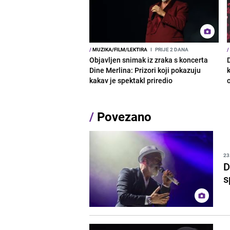
/
MUZIKA/FILM/LEKTIRA
I
PRIJE 2 DANA
/
Objavljen snimak iz zraka s koncerta
Dine Merlina: Prizori koji pokazuju
kakav je spektakl priredio
o
/
Povezano
23
D
s