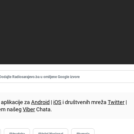
Dodajte Radiosarajevo.ba u omiljene Google izvore
aplikacije za
Android
|
iOS
i društvenih mreža
Twitter
|
utem našeg
Viber
Chata.
#Hrvatska
#Hotel Nacional
#turneja