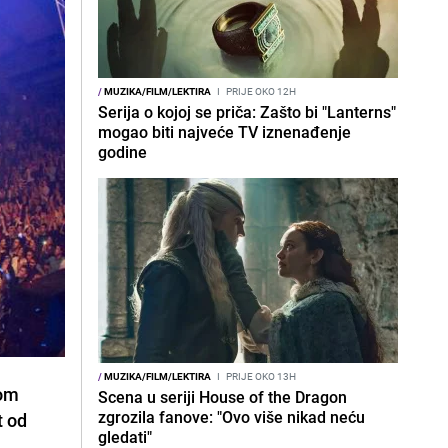
/
MUZIKA/FILM/LEKTIRA
I
PRIJE OKO 12H
Serija o kojoj se priča: Zašto bi "Lanterns"
mogao biti najveće TV iznenađenje
godine
/
MUZIKA/FILM/LEKTIRA
I
PRIJE OKO 13H
nom
Scena u seriji House of the Dragon
zgrozila fanove: "Ovo više nikad neću
t od
gledati"