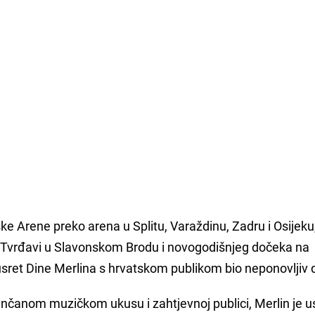
e Arene preko arena u Splitu, Varaždinu, Zadru i Osijeku
 Tvrđavi u Slavonskom Brodu i novogodišnjeg dočeka na
usret Dine Merlina s hrvatskom publikom bio neponovljiv d
ančanom muzičkom ukusu i zahtjevnoj publici, Merlin je u