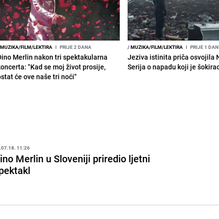
MUZIKA/FILM/LEKTIRA
I
PRIJE 2 DANA
/
MUZIKA/FILM/LEKTIRA
I
PRIJE 1 DAN
Dino Merlin nakon tri spektakularna
Jeziva istinita priča osvojila 
koncerta: "Kad se moj život prosije,
Serija o napadu koji je šokira
stat će ove naše tri noći"
.07.18. 11:26
ino Merlin u Sloveniji priredio ljetni
pektakl