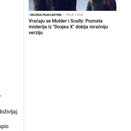
/
MUZIKA/FILM/LEKTIRA
I
PRIJE 1 DAN
Vraćaju se Mulder i Scully: Poznata
misterija iz "Dosjea X" dobija mračniju
verziju
,
oživljaj.
spio