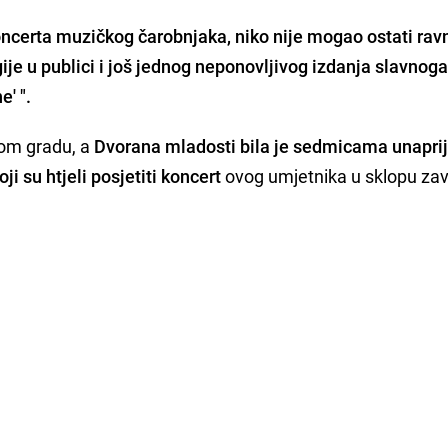
ncerta muzičkog čarobnjaka, niko nije mogao ostati ra
gije u publici i još jednog neponovljivog izdanja slavnog
e' ".
vom gradu, a
Dvorana mladosti bila je sedmicama unapri
i su htjeli posjetiti koncert
ovog umjetnika u sklopu zav