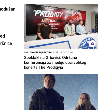
vnodušan
a
jed
ršnice
/
MUZIKA/FILM/LEKTIRA
I
PRIJE OKO 23H
Spektakl na Grbavici: Održana
konferencija za medije uoči velikog
konerta The Prodigyja