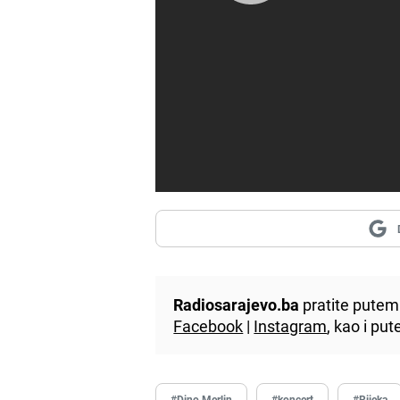
Radiosarajevo.ba
pratite putem 
Facebook
|
Instagram
, kao i p
#Dino Merlin
#koncert
#Rijeka