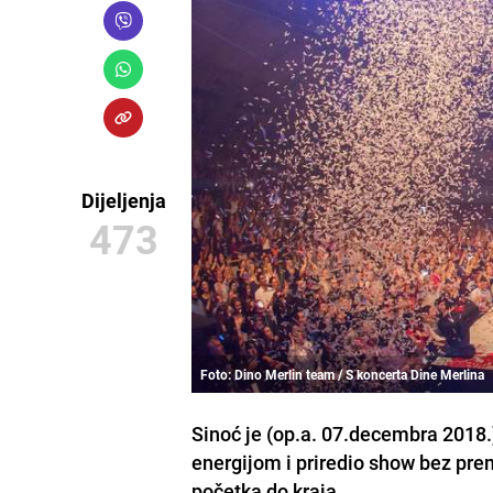
Dijeljenja
473
Foto: Dino Merlin team / S koncerta Dine Merlina
Sinoć je (op.a. 07.decembra 2018
energijom i priredio show bez pre
početka do kraja.