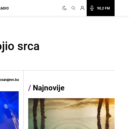
RADIO
90,2 FM
jio srca
osarajevo.ba
/
Najnovije