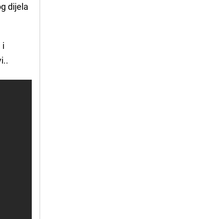
g dijela
 i
i..