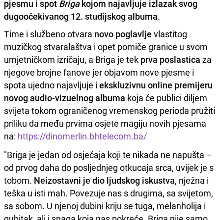
pjesmu i spot
Briga
kojom najavljuje izlazak svog
dugoočekivanog 12. studijskog albuma.
Time i službeno otvara
novo poglavlje
vlastitog
muzičkog stvaralaštva i opet pomiče granice u svom
umjetničkom izričaju, a Briga je tek
prva poslastica
za
njegove brojne fanove jer objavom nove pjesme i
spota ujedno najavljuje i
ekskluzivnu online premijeru
novog audio-vizuelnog albuma
koja će publici diljem
svijeta tokom ograničenog vremenskog perioda pružiti
priliku da među prvima osjete magiju novih pjesama
na:
https://dinomerlin.bhtelecom.ba/
"Briga je jedan od osjećaja koji te nikada ne napušta –
od prvog daha do posljednjeg otkucaja srca, uvijek je s
tobom.
Neizostavni je dio ljudskog iskustva
, nježna i
teška u isti mah. Povezuje nas s drugima, sa svijetom,
sa sobom. U njenoj dubini kriju se tuga, melanholija i
gubitak, ali i snaga koja nas pokreće. Briga nije samo