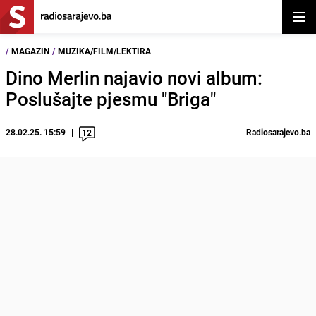
Otvor
/
MAGAZIN
/
MUZIKA/FILM/LEKTIRA
Dino Merlin najavio novi album:
Poslušajte pjesmu "Briga"
28.02.25. 15:59
Radiosarajevo.ba
12