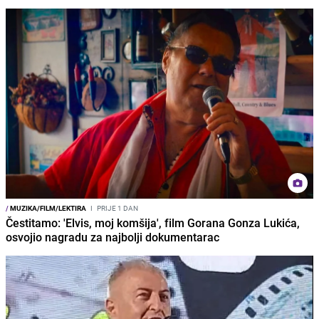
/
MUZIKA/FILM/LEKTIRA
I
PRIJE 1 DAN
Čestitamo: 'Elvis, moj komšija', film Gorana Gonza Lukića,
osvojio nagradu za najbolji dokumentarac