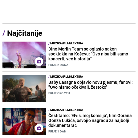
/
Najčitanije
/
MUZIKA/FILM/LEKTIRA
Dino Merlin Team se oglasio nakon
spektakla na Koševu: "Ovo nisu bili samo
koncerti, već historija"
PRIJE 2 DANA
/
MUZIKA/FILM/LEKTIRA
Baby Lasagna objavio novu pjesmu, fanovi:
"Ovo nismo očekivali, žestoko"
PRIJE OKO 22H
/
MUZIKA/FILM/LEKTIRA
Čestitamo: 'Elvis, moj komšija', film Gorana
Gonza Lukića, osvojio nagradu za najbolji
dokumentarac
PRIJE 1 DAN