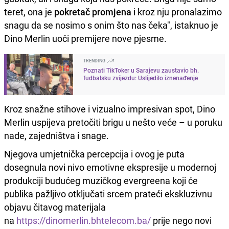
teret, ona je
pokretač promjena
i kroz nju pronalazimo
snagu da se nosimo s onim što nas čeka", istaknuo je
Dino Merlin uoči premijere nove pjesme.
TRENDING
Poznati TikToker u Sarajevu zaustavio bh.
fudbalsku zvijezdu: Uslijedilo iznenađenje
Kroz snažne stihove i vizualno impresivan spot, Dino
Merlin uspijeva pretočiti brigu u nešto veće – u poruku
nade, zajedništva i snage.
Njegova umjetnička percepcija i ovog je puta
dosegnula novi nivo emotivne ekspresije u modernoj
produkciji budućeg muzičkog evergreena koji će
publika pažljivo otključati srcem prateći ekskluzivnu
objavu čitavog materijala
na
https://dinomerlin.bhtelecom.ba/
prije nego novi