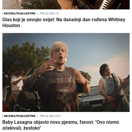
/
MUZIKA/FILM/LEKTIRA
I
PRIJE OKO 1H
Glas koji je osvojio svijet: Na današnji dan rođena Whitney
Houston
/
MUZIKA/FILM/LEKTIRA
I
PRIJE OKO 22H
Baby Lasagna objavio novu pjesmu, fanovi: "Ovo nismo
očekivali, žestoko"