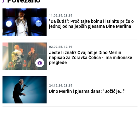
11.02.25. 23:25
"Da šutiš": Pročitajte bolnu i istinitu priču o
jednoj od naljepših pjesama Dine Merlina
02.02.25. 12:49
Jeste li znali? Ovaj hit je Dino Merlin
napisao za Zdravka Čolića - ima milionske
preglede
24.12.24. 23:25
Dino Merlin i pjesma dana: "Božić je..."