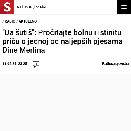
Otvor
/
RADIO
/
AKTUELNO
"Da šutiš": Pročitajte bolnu i istinitu
priču o jednoj od naljepših pjesama
Dine Merlina
11.02.25. 23:25
Radiosarajevo.ba
1