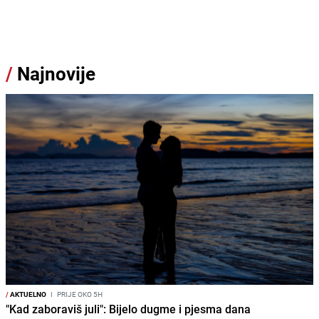
/
Najnovije
/
AKTUELNO
I
PRIJE OKO 5H
"Kad zaboraviš juli": Bijelo dugme i pjesma dana