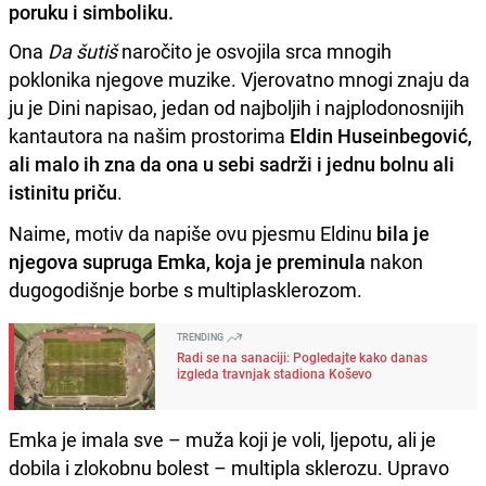
poruku i simboliku.
Ona
Da šutiš
naročito je osvojila srca mnogih
poklonika njegove muzike. Vjerovatno mnogi znaju da
ju je Dini napisao, jedan od najboljih i najplodonosnijih
kantautora na našim prostorima
Eldin Huseinbegović,
ali malo ih zna da ona u sebi sadrži i jednu bolnu ali
istinitu priču
.
Naime, motiv da napiše ovu pjesmu Eldinu
bila je
njegova supruga Emka, koja je preminula
nakon
dugogodišnje borbe s multiplasklerozom.
TRENDING
Radi se na sanaciji: Pogledajte kako danas
izgleda travnjak stadiona Koševo
Emka je imala sve – muža koji je voli, ljepotu, ali je
dobila i zlokobnu bolest – multipla sklerozu. Upravo