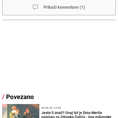
Prikaži komentare
(
1
)
/
Povezano
02.02.25. 12:49
Jeste li znali? Ovaj hit je Dino Merlin
napisao za Zdravka Čolića - ima milionske