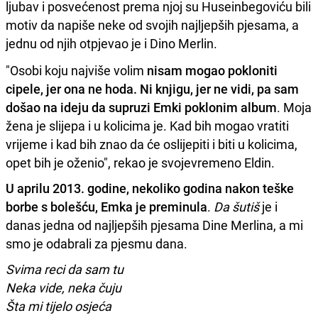
ljubav i posvećenost prema njoj su Huseinbegoviću bili
motiv da napiše neke od svojih najljepših pjesama, a
jednu od njih otpjevao je i Dino Merlin.
"Osobi koju najviše volim
nisam mogao pokloniti
cipele, jer ona ne hoda. Ni knjigu, jer ne vidi, pa sam
došao na ideju da supruzi Emki poklonim album
. Moja
žena je slijepa i u kolicima je. Kad bih mogao vratiti
vrijeme i kad bih znao da će oslijepiti i biti u kolicima,
opet bih je oženio", rekao je svojevremeno Eldin.
U aprilu 2013. godine, nekoliko godina nakon teške
borbe s bolešću, Emka je preminula
.
Da šutiš
je i
danas jedna od najljepših pjesama Dine Merlina, a mi
smo je odabrali za pjesmu dana.
Svima reci da sam tu
Neka vide, neka čuju
Šta mi tijelo osjeća