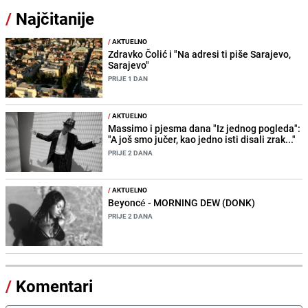
/
Najčitanije
/
AKTUELNO
Zdravko Čolić i "Na adresi ti piše Sarajevo,
Sarajevo"
PRIJE 1 DAN
/
AKTUELNO
Massimo i pjesma dana "Iz jednog pogleda":
"A još smo jučer, kao jedno isti disali zrak..."
PRIJE 2 DANA
/
AKTUELNO
Beyoncé - MORNING DEW (DONK)
PRIJE 2 DANA
/
Komentari