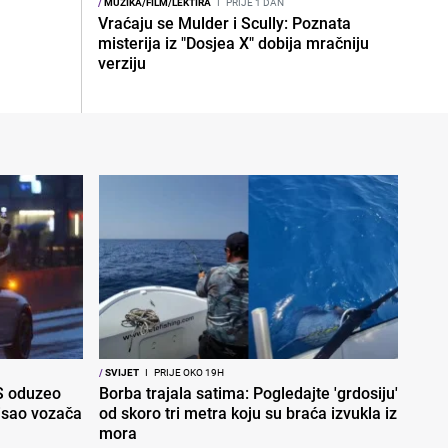
/
MUZIKA/FILM/LEKTIRA
I
PRIJE 1 DAN
Vraćaju se Mulder i Scully: Poznata
misterija iz "Dosjea X" dobija mračniju
verziju
/
SVIJET
I
PRIJE OKO 19H
S oduzeo
Borba trajala satima: Pogledajte 'grdosiju'
nisao vozača
od skoro tri metra koju su braća izvukla iz
mora