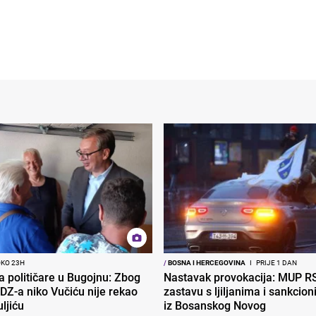
OKO 23H
/
BOSNA I HERCEGOVINA
I
PRIJE 1 DAN
ra političare u Bugojnu: Zbog
Nastavak provokacija: MUP R
DZ-a niko Vučiću nije rekao
zastavu s ljiljanima i sankcio
uljiću
iz Bosanskog Novog