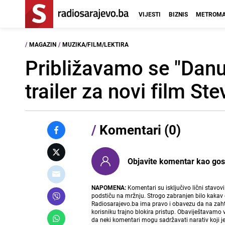
VIJESTI
BIZNIS
METROMA
/
MAGAZIN
/
MUZIKA/FILM/LEKTIRA
Približavamo se "Danu 
trailer za novi film St
/
Komentari (0)
Objavite komentar kao gost i
NAPOMENA:
Komentari su isključivo lični stavov
podstiču na mržnju. Strogo zabranjen bilo kakav 
Radiosarajevo.ba ima pravo i obavezu da na zahtj
korisniku trajno blokira pristup. Obaviještavamo 
da neki komentari mogu sadržavati narativ koji j