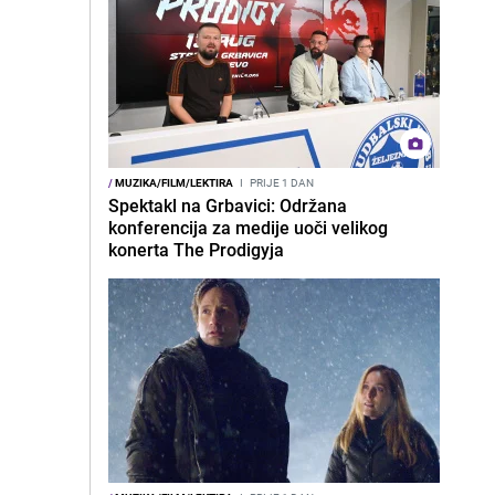
/
MUZIKA/FILM/LEKTIRA
I
PRIJE 1 DAN
Spektakl na Grbavici: Održana
konferencija za medije uoči velikog
konerta The Prodigyja