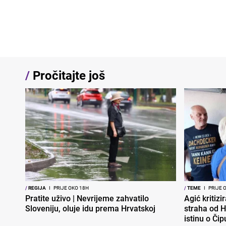
/
Pročitajte još
/
REGIJA
I
PRIJE OKO 18H
/
TEME
I
PRIJE 
Pratite uživo | Nevrijeme zahvatilo
Agić kritizi
Sloveniju, oluje idu prema Hrvatskoj
straha od H
istinu o Čip