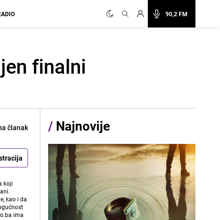
RADIO
90,2 FM
en finalni
/
Najnovije
na članak
stracija
 koji
ani.
e, kao i da
mogućnost
vo.ba ima