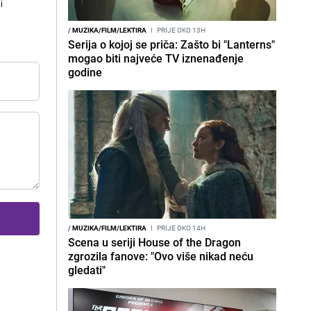
i
/
MUZIKA/FILM/LEKTIRA
I
PRIJE OKO 13H
Serija o kojoj se priča: Zašto bi "Lanterns"
mogao biti najveće TV iznenađenje
godine
/
MUZIKA/FILM/LEKTIRA
I
PRIJE OKO 14H
Scena u seriji House of the Dragon
zgrozila fanove: "Ovo više nikad neću
gledati"