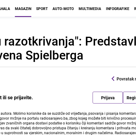
HALA
MAGAZIN
SPORT
AUTO-MOTO
MULTIMEDIA
INFOGRAFIKE
razotkrivanja": Predstavlj
evena Spielberga
Povratak 
li se prijavite.
Prijava
Regi
i autora. Molimo korisnike da se suzdrže od vrijeđanja, psovanja i pisanja komentara
govor mržnje na portalu radiosarajevo.ba, zbog kojeg možete biti krivično procesuir
ev zvaničnih organa dostavi podatke o korisniku čiji komentari sadrže govor mržnj
vas da svaki čitatelj dobrovoljno pristupa čitanju i kreiranju komentara i prihvata 
e u suprotnosti sa vjerskim, nacionalnim, moralnim i drugim načelima. Radiosaraje