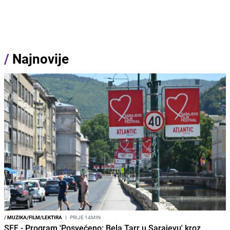
/
Najnovije
/
MUZIKA/FILM/LEKTIRA
I
PRIJE 14MIN
SFF - Program 'Posvećeno: Bela Tarr u Sarajevu' kroz