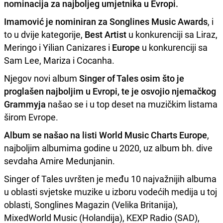
nominacija za najboljeg umjetnika u Evropi.
Imamović je nominiran za Songlines Music Awards
, i
to u dvije kategorije,
Best Artist
u konkurenciji sa Liraz,
Meringo i Yilian Canizares i
Europe
u konkurenciji sa
Sam Lee, Mariza i Cocanha.
Njegov novi album
Singer of Tales osim što je
proglašen najboljim u Evropi, te je osvojio njemačkog
Grammyja
našao se i u top deset na muzičkim listama
širom Evrope.
Album se našao na listi World Music Charts Europe
,
najboljim albumima godine u 2020, uz album bh. dive
sevdaha Amire Medunjanin.
Singer of Tales uvršten je među 10 najvažnijih albuma
u oblasti svjetske muzike u izboru vodećih medija u toj
oblasti, Songlines Magazin (Velika Britanija),
MixedWorld Music (Holandija), KEXP Radio (SAD),