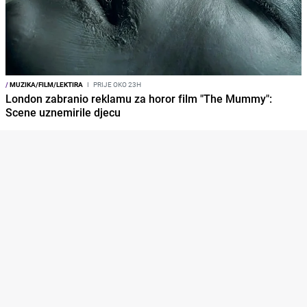
/
MUZIKA/FILM/LEKTIRA
I
PRIJE OKO 23H
London zabranio reklamu za horor film "The Mummy":
Scene uznemirile djecu