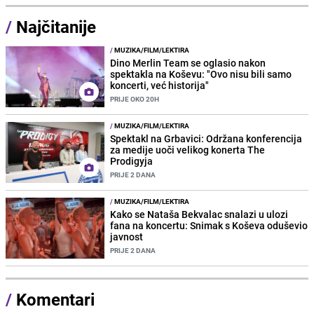
/
Najčitanije
/
MUZIKA/FILM/LEKTIRA
Dino Merlin Team se oglasio nakon
spektakla na Koševu: "Ovo nisu bili samo
koncerti, već historija"
PRIJE OKO 20H
/
MUZIKA/FILM/LEKTIRA
Spektakl na Grbavici: Održana konferencija
za medije uoči velikog konerta The
Prodigyja
PRIJE 2 DANA
/
MUZIKA/FILM/LEKTIRA
Kako se Nataša Bekvalac snalazi u ulozi
fana na koncertu: Snimak s Koševa oduševio
javnost
PRIJE 2 DANA
/
Komentari