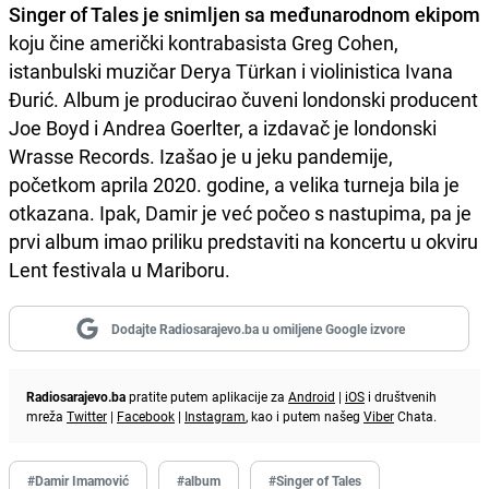
Singer of Tales je snimljen sa međunarodnom ekipom
koju čine američki kontrabasista Greg Cohen,
istanbulski muzičar Derya Türkan i violinistica Ivana
Đurić. Album je producirao čuveni londonski producent
Joe Boyd i Andrea Goerlter, a izdavač je londonski
Wrasse Records. Izašao je u jeku pandemije,
početkom aprila 2020. godine, a velika turneja bila je
otkazana. Ipak, Damir je već počeo s nastupima, pa je
prvi album imao priliku predstaviti na koncertu u okviru
Lent festivala u Mariboru.
Dodajte Radiosarajevo.ba u omiljene Google izvore
Radiosarajevo.ba
pratite putem aplikacije za
Android
|
iOS
i društvenih
mreža
Twitter
|
Facebook
|
Instagram
, kao i putem našeg
Viber
Chata.
#Damir Imamović
#album
#Singer of Tales