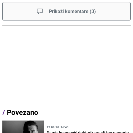
Prikaži komentare
(
3
)
/
Povezano
17.08.20. 16:49
Damir Imamović dobitnik prestižne nagrade