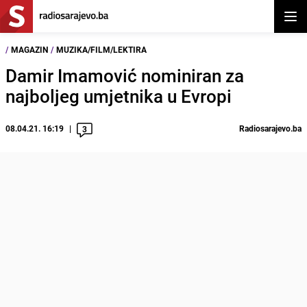
Otvor
/
MAGAZIN
/
MUZIKA/FILM/LEKTIRA
Damir Imamović nominiran za
najboljeg umjetnika u Evropi
08.04.21. 16:19
Radiosarajevo.ba
3