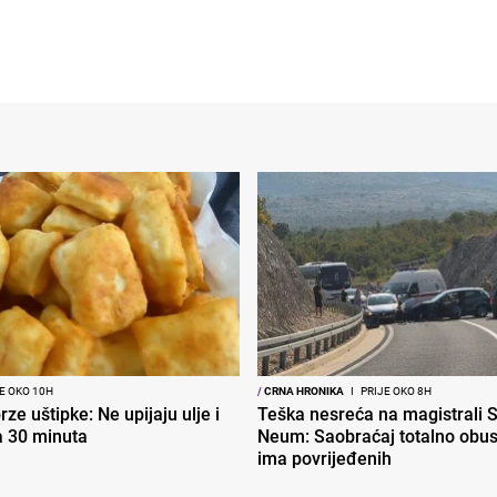
E OKO 10H
/
CRNA HRONIKA
I
PRIJE OKO 8H
ze uštipke: Ne upijaju ulje i
Teška nesreća na magistrali S
a 30 minuta
Neum: Saobraćaj totalno obus
ima povrijeđenih