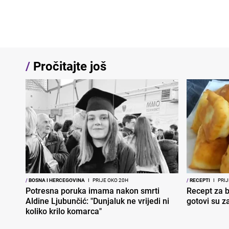
/
Pročitajte još
/
BOSNA I HERCEGOVINA
I
PRIJE OKO 20H
/
RECEPTI
I
PRIJ
Potresna poruka imama nakon smrti
Recept za br
Aldine Ljubunčić: "Dunjaluk ne vrijedi ni
gotovi su z
koliko krilo komarca"