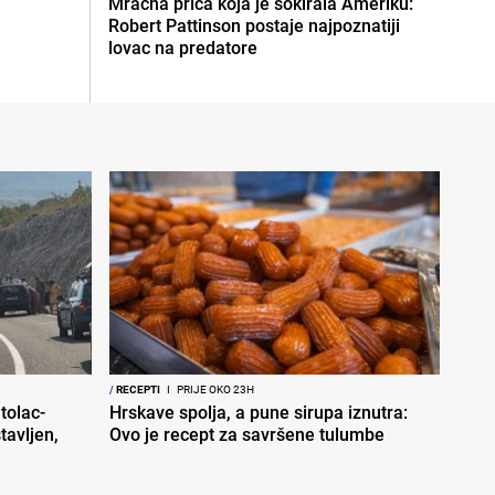
Mračna priča koja je šokirala Ameriku:
Robert Pattinson postaje najpoznatiji
lovac na predatore
/
RECEPTI
I
PRIJE OKO 23H
tolac-
Hrskave spolja, a pune sirupa iznutra:
tavljen,
Ovo je recept za savršene tulumbe