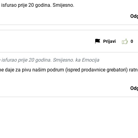
 isfurao prije 20 godina. Smijesno.
Odg
Prijavi
0
e isfurao prije 20 godina. Smijesno. ka Emocija
re ne daje za pivu našim podrum (ispred prodavnice grebatori) rat
Odg