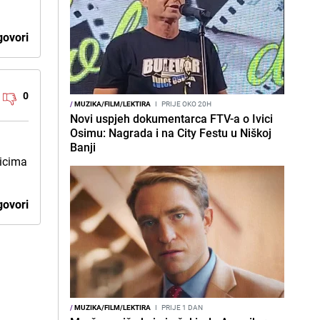
ovori
0
/
MUZIKA/FILM/LEKTIRA
I
PRIJE OKO 20H
Novi uspjeh dokumentarca FTV-a o Ivici
Osimu: Nagrada i na City Festu u Niškoj
Banji
nicima
ovori
/
MUZIKA/FILM/LEKTIRA
I
PRIJE 1 DAN