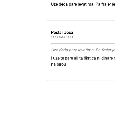
Uze deda pare levatima. Pa frajer je
Poštar Joca
27.03.2026. 23:15
Uze deda pare levatima. Pa frajer j
I uze te pare ali ta škrtica ni dina
na birou