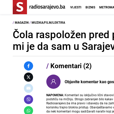
VIJESTI
BIZNIS
METROMA
/
MAGAZIN
/
MUZIKA/FILM/LEKTIRA
Čola raspoložen pred p
mi je da sam u Sarajev
/
Komentari (2)
Objavite komentar kao gost i
NAPOMENA:
Komentari su isključivo lični stavov
podstiču na mržnju. Strogo zabranjen bilo kakav 
Radiosarajevo.ba ima pravo i obavezu da na zahtj
korisniku trajno blokira pristup. Obaviještavamo 
da neki komentari mogu sadržavati narativ koji j