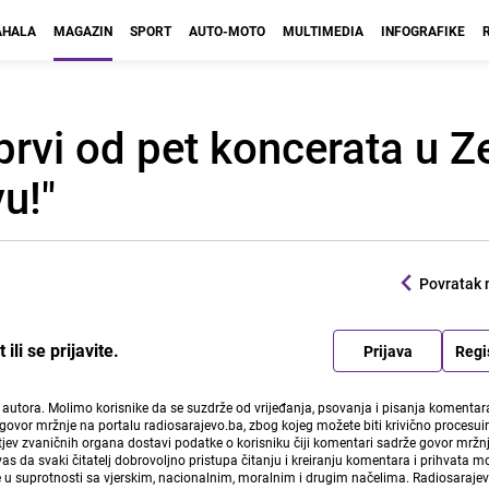
HALA
MAGAZIN
SPORT
AUTO-MOTO
MULTIMEDIA
INFOGRAFIKE
rvi od pet koncerata u Ze
u!"
Povratak 
li se prijavite.
Prijava
Regi
i autora. Molimo korisnike da se suzdrže od vrijeđanja, psovanja i pisanja komentara
govor mržnje na portalu radiosarajevo.ba, zbog kojeg možete biti krivično procesuir
ev zvaničnih organa dostavi podatke o korisniku čiji komentari sadrže govor mržnj
vas da svaki čitatelj dobrovoljno pristupa čitanju i kreiranju komentara i prihvata 
e u suprotnosti sa vjerskim, nacionalnim, moralnim i drugim načelima. Radiosaraje