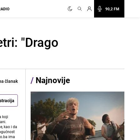
RADIO
90,2 FM
tri: "Drago
/
Najnovije
na članak
stracija
 koji
ani.
e, kao i da
mogućnost
vo.ba ima