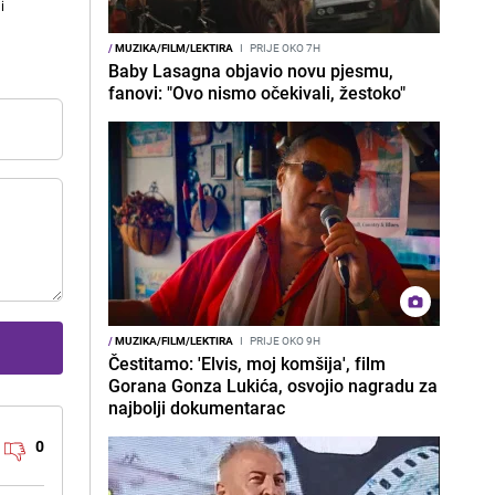
i
/
MUZIKA/FILM/LEKTIRA
I
PRIJE OKO 7H
Baby Lasagna objavio novu pjesmu,
fanovi: "Ovo nismo očekivali, žestoko"
/
MUZIKA/FILM/LEKTIRA
I
PRIJE OKO 9H
Čestitamo: 'Elvis, moj komšija', film
Gorana Gonza Lukića, osvojio nagradu za
najbolji dokumentarac
0