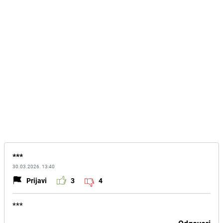
***
30.03.2026. 13:40
Prijavi
3
4
***