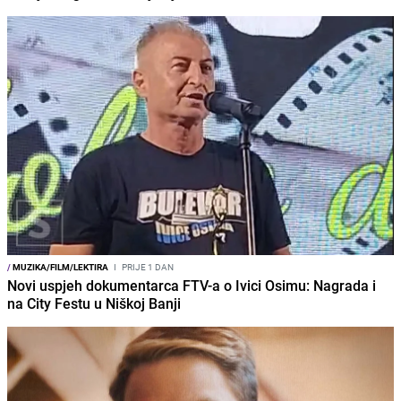
/
MUZIKA/FILM/LEKTIRA
I
PRIJE 1 DAN
Novi uspjeh dokumentarca FTV-a o Ivici Osimu: Nagrada i
na City Festu u Niškoj Banji