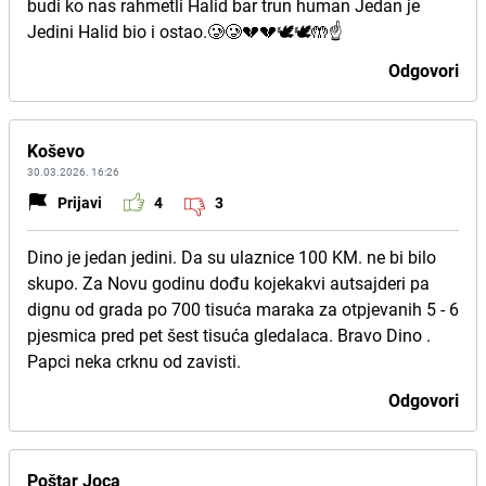
budi ko nas rahmetli Halid bar trun human Jedan je
Jedini Halid bio i ostao.🥲🥲💔💔🕊️🕊️🤲☝️
Odgovori
Koševo
30.03.2026. 16:26
Prijavi
4
3
Dino je jedan jedini. Da su ulaznice 100 KM. ne bi bilo
skupo. Za Novu godinu dođu kojekakvi autsajderi pa
dignu od grada po 700 tisuća maraka za otpjevanih 5 - 6
pjesmica pred pet šest tisuća gledalaca. Bravo Dino .
Papci neka crknu od zavisti.
Odgovori
Poštar Joca