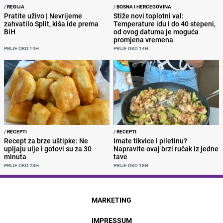
/
REGIJA
/
BOSNA I HERCEGOVINA
Pratite uživo | Nevrijeme
Stiže novi toplotni val:
zahvatilo Split, kiša ide prema
Temperature idu i do 40 stepeni,
BiH
od ovog datuma je moguća
promjena vremena
PRIJE OKO 14H
PRIJE OKO 14H
/
RECEPTI
/
RECEPTI
Recept za brze uštipke: Ne
Imate tikvice i piletinu?
upijaju ulje i gotovi su za 30
Napravite ovaj brzi ručak iz jedne
minuta
tave
PRIJE OKO 23H
PRIJE OKO 18H
MARKETING
IMPRESSUM