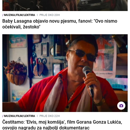
/
MUZIKA/FILM/LEKTIRA
I
PRIJE OKO 20H
Baby Lasagna objavio novu pjesmu, fanovi: "Ovo nismo
očekivali, žestoko"
/
MUZIKA/FILM/LEKTIRA
I
PRIJE OKO 22H
Čestitamo: 'Elvis, moj komšija', film Gorana Gonza Lukića,
osvojio nagradu za najbolji dokumentarac