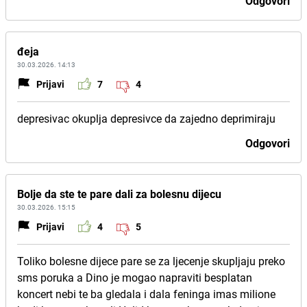
Odgovori
đeja
30.03.2026. 14:13
Prijavi
7
4
depresivac okuplja depresivce da zajedno deprimiraju
Odgovori
Bolje da ste te pare dali za bolesnu dijecu
30.03.2026. 15:15
Prijavi
4
5
Toliko bolesne dijece pare se za ljecenje skupljaju preko
sms poruka a Dino je mogao napraviti besplatan
koncert nebi te ba gledala i dala feninga imas milione