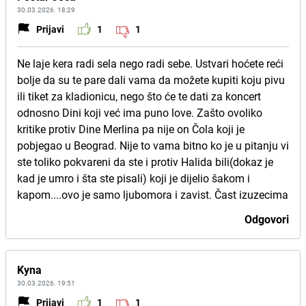
30.03.2026. 18:29
Prijavi
1
1
Ne laje kera radi sela nego radi sebe. Ustvari hoćete reći
bolje da su te pare dali vama da možete kupiti koju pivu
ili tiket za kladionicu, nego što će te dati za koncert
odnosno Dini koji već ima puno love. Zašto ovoliko
kritike protiv Dine Merlina pa nije on Čola koji je
pobjegao u Beograd. Nije to vama bitno ko je u pitanju vi
ste toliko pokvareni da ste i protiv Halida bili(dokaz je
kad je umro i šta ste pisali) koji je dijelio šakom i
kapom....ovo je samo ljubomora i zavist. Čast izuzecima
Odgovori
Kyna
30.03.2026. 19:51
Prijavi
1
1