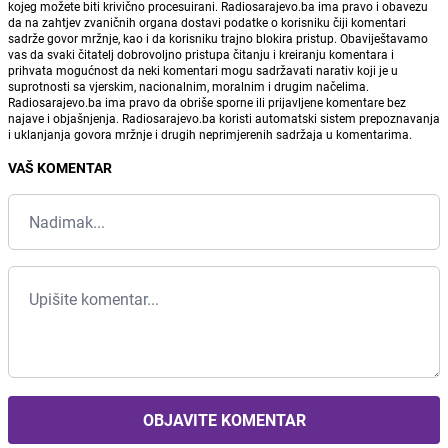
kojeg možete biti krivično procesuirani. Radiosarajevo.ba ima pravo i obavezu
da na zahtjev zvaničnih organa dostavi podatke o korisniku čiji komentari
sadrže govor mržnje, kao i da korisniku trajno blokira pristup. Obaviještavamo
vas da svaki čitatelj dobrovoljno pristupa čitanju i kreiranju komentara i
prihvata mogućnost da neki komentari mogu sadržavati narativ koji je u
suprotnosti sa vjerskim, nacionalnim, moralnim i drugim načelima.
Radiosarajevo.ba ima pravo da obriše sporne ili prijavljene komentare bez
najave i objašnjenja. Radiosarajevo.ba koristi automatski sistem prepoznavanja
i uklanjanja govora mržnje i drugih neprimjerenih sadržaja u komentarima.
VAŠ KOMENTAR
OBJAVITE KOMENTAR