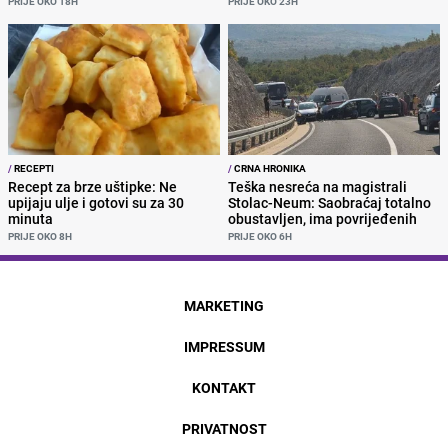
PRIJE OKO 18H
PRIJE OKO 23H
/
RECEPTI
/
CRNA HRONIKA
Recept za brze uštipke: Ne
Teška nesreća na magistrali
upijaju ulje i gotovi su za 30
Stolac-Neum: Saobraćaj totalno
minuta
obustavljen, ima povrijeđenih
PRIJE OKO 8H
PRIJE OKO 6H
MARKETING
IMPRESSUM
KONTAKT
PRIVATNOST