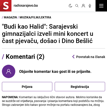
Otvor
/
MAGAZIN
/
MUZIKA/FILM/LEKTIRA
"Budi kao Halid": Sarajevski
gimnazijalci izveli mini koncert u
čast pjevaču, došao i Dino Bešlić
/
Komentari (2)
Povratak na članak
Objavite komentar kao gost ili se prijavite.
Prijava
Registracija
NAPOMENA:
Komentari su isključivo lični stavovi autora. Molimo korisnike da
se suzdrže od vrijeđanja, psovanja i pisanja komentara koji podstiču na mržnju.
Strogo zabranjen bilo kakav govor mržnje na portalu radiosarajevo.ba, zbog