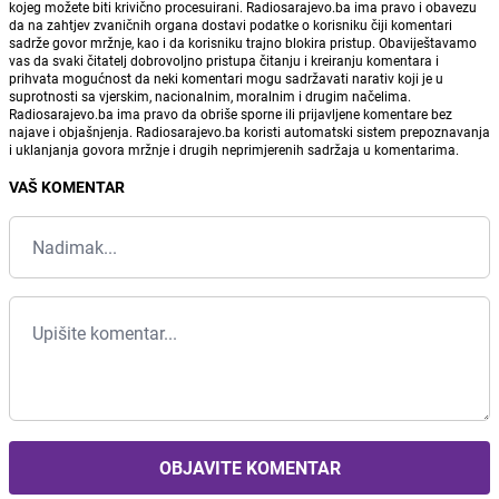
kojeg možete biti krivično procesuirani. Radiosarajevo.ba ima pravo i obavezu
da na zahtjev zvaničnih organa dostavi podatke o korisniku čiji komentari
sadrže govor mržnje, kao i da korisniku trajno blokira pristup. Obaviještavamo
vas da svaki čitatelj dobrovoljno pristupa čitanju i kreiranju komentara i
prihvata mogućnost da neki komentari mogu sadržavati narativ koji je u
suprotnosti sa vjerskim, nacionalnim, moralnim i drugim načelima.
Radiosarajevo.ba ima pravo da obriše sporne ili prijavljene komentare bez
najave i objašnjenja. Radiosarajevo.ba koristi automatski sistem prepoznavanja
i uklanjanja govora mržnje i drugih neprimjerenih sadržaja u komentarima.
VAŠ KOMENTAR
OBJAVITE KOMENTAR