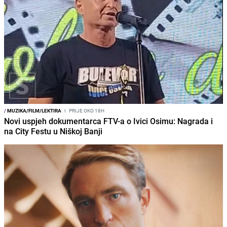
/
MUZIKA/FILM/LEKTIRA
I
PRIJE OKO 18H
Novi uspjeh dokumentarca FTV-a o Ivici Osimu: Nagrada i
na City Festu u Niškoj Banji