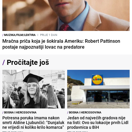
/
MUZIKA/FILM/LEKTIRA
I
PRIJE 1 DAN
Mračna priča koja je šokirala Ameriku: Robert Pattinson
postaje najpoznatiji lovac na predatore
/
Pročitajte još
/
BOSNA I HERCEGOVINA
/
BOSNA I HERCEGOVINA
Potresna poruka imama nakon
Jedan od najvećih gradova nije
smrti Aldine Ljubunčić: "Dunjaluk
na listi: Ovo su lokacije prvih Lidl
ne vrijedi ni koliko krilo komarca"
prodavnica u BiH