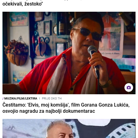
očekivali, žestoko"
/
MUZIKA/FILM/LEKTIRA
I
PRIJE OKO 7H
Čestitamo: 'Elvis, moj komšija', film Gorana Gonza Lukića,
osvojio nagradu za najbolji dokumentarac