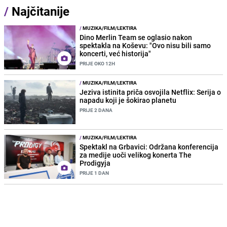
/
Najčitanije
/
MUZIKA/FILM/LEKTIRA
Dino Merlin Team se oglasio nakon
spektakla na Koševu: "Ovo nisu bili samo
koncerti, već historija"
PRIJE OKO 12H
/
MUZIKA/FILM/LEKTIRA
Jeziva istinita priča osvojila Netflix: Serija o
napadu koji je šokirao planetu
PRIJE 2 DANA
/
MUZIKA/FILM/LEKTIRA
Spektakl na Grbavici: Održana konferencija
za medije uoči velikog konerta The
Prodigyja
PRIJE 1 DAN