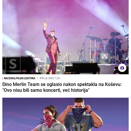
/
MUZIKA/FILM/LEKTIRA
I
PRIJE OKO 12H
Dino Merlin Team se oglasio nakon spektakla na Koševu:
"Ovo nisu bili samo koncerti, već historija"