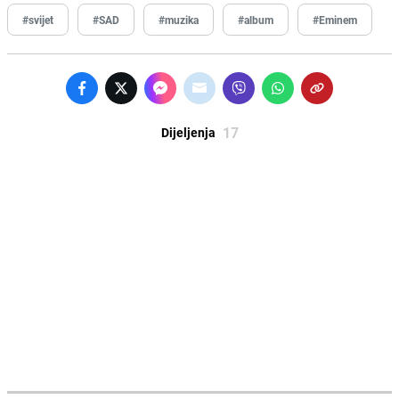
#svijet
#SAD
#muzika
#album
#Eminem
17
Dijeljenja