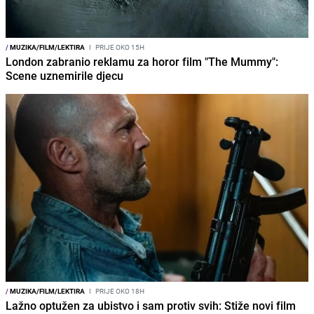
/
MUZIKA/FILM/LEKTIRA
I
PRIJE OKO 15H
London zabranio reklamu za horor film "The Mummy":
Scene uznemirile djecu
/
MUZIKA/FILM/LEKTIRA
I
PRIJE OKO 18H
Lažno optužen za ubistvo i sam protiv svih: Stiže novi film