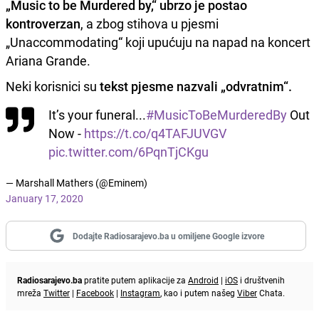
„Music to be Murdered by,“ ubrzo je postao
kontroverzan
, a zbog stihova u pjesmi
„Unaccommodating“ koji upućuju na napad na koncert
Ariana Grande.
Neki korisnici su
tekst pjesme nazvali „odvratnim“.
It’s your funeral...
#MusicToBeMurderedBy
Out
Now -
https://t.co/q4TAFJUVGV
pic.twitter.com/6PqnTjCKgu
— Marshall Mathers (@Eminem)
January 17, 2020
Dodajte Radiosarajevo.ba u omiljene Google izvore
Radiosarajevo.ba
pratite putem aplikacije za
Android
|
iOS
i društvenih
mreža
Twitter
|
Facebook
|
Instagram
, kao i putem našeg
Viber
Chata.