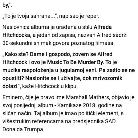
by
,“.
„To je tvoja sahrana...“, napisao je reper.
Naslovnica albuma je urađena u stilu
Alfreda
Hitchcocka
, a jedan od zapisa, nazvan Alfred sadrži
30-sekundni snimak govora poznatog filmaša.
„Kako ste? Dame i gospodo, zovem se Alfred
Hitchcock i ovo je Music To Be Murder By. To je
muzika raspoloženja u jugularnoj veni. Pa zašto se ne
opustiti? Naslonite se i uživajte, dok mrtvozornik
dolazi“,
kaže Hitchcock u klipu.
Eminem, čije je pravo ime Marshall Mathers, objavio je
svoj posljednji album - Kamikaze 2018. godine na
sličan način. Taj album je imao politički element, s
višestrukim referencama na predsjednika SAD
Donalda Trumpa.