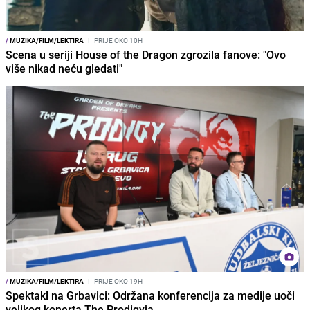
/
MUZIKA/FILM/LEKTIRA
I
PRIJE OKO 10H
Scena u seriji House of the Dragon zgrozila fanove: "Ovo
više nikad neću gledati"
/
MUZIKA/FILM/LEKTIRA
I
PRIJE OKO 19H
Spektakl na Grbavici: Održana konferencija za medije uoči
velikog konerta The Prodigyja