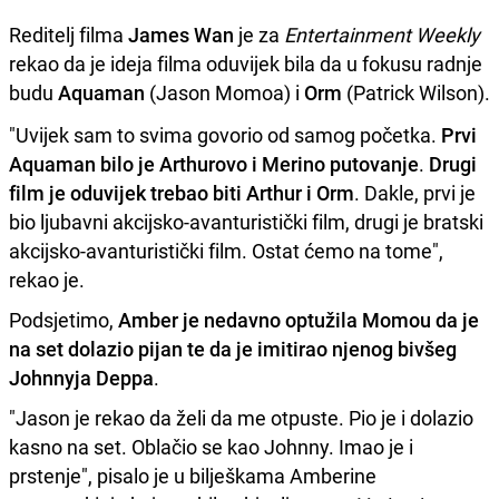
Reditelj filma
James Wan
je za
Entertainment Weekly
rekao da je ideja filma oduvijek bila da u fokusu radnje
budu
Aquaman
(Jason Momoa) i
Orm
(Patrick Wilson).
"Uvijek sam to svima govorio od samog početka.
Prvi
Aquaman bilo je Arthurovo i Merino putovanje
.
Drugi
film je oduvijek trebao biti Arthur i Orm
. Dakle, prvi je
bio ljubavni akcijsko-avanturistički film, drugi je bratski
akcijsko-avanturistički film. Ostat ćemo na tome",
rekao je.
Podsjetimo,
Amber je nedavno optužila Momou da je
na set dolazio pijan te da je imitirao njenog bivšeg
Johnnyja Deppa
.
"Jason je rekao da želi da me otpuste. Pio je i dolazio
kasno na set. Oblačio se kao Johnny. Imao je i
prstenje", pisalo je u bilješkama Amberine