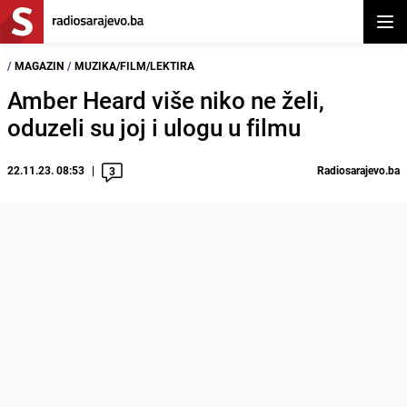
Otvor
/
MAGAZIN
/
MUZIKA/FILM/LEKTIRA
Amber Heard više niko ne želi,
oduzeli su joj i ulogu u filmu
22.11.23. 08:53
Radiosarajevo.ba
3