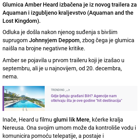
Glumica Amber Heard izbačena je iz novog trailera za
Aquaman i izgubljeno kraljevstvo (Aquaman and the
Lost Kingdom).
Odluka je došla nakon njenog suđenja s bivšim
suprugom
Johnnyjem Deppom
, zbog čega je glumica
naišla na brojne negativne kritike.
Amber se pojavila u prvom traileru koji je izašao u
septembru, ali je u najnovijem, od 20. decembra,
nema.
TRENDING
Gdje ljetuju građani BiH? Agencije nam
otkrivaju šta je ove godine "hit destinacija"
Inače, Heard u filmu
glumi lik Mere
, kćerke kralja
Nereusa. Ona svojim umom može da kontroliše vodu i
komunicira pomoću telepatije, a postaje i