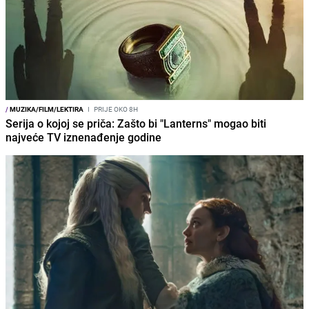
/
MUZIKA/FILM/LEKTIRA
I
PRIJE OKO 8H
Serija o kojoj se priča: Zašto bi "Lanterns" mogao biti
najveće TV iznenađenje godine