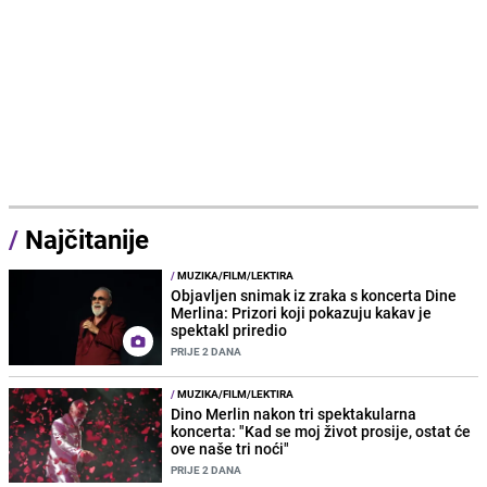
/
Najčitanije
/
MUZIKA/FILM/LEKTIRA
Objavljen snimak iz zraka s koncerta Dine
Merlina: Prizori koji pokazuju kakav je
spektakl priredio
PRIJE 2 DANA
/
MUZIKA/FILM/LEKTIRA
Dino Merlin nakon tri spektakularna
koncerta: "Kad se moj život prosije, ostat će
ove naše tri noći"
PRIJE 2 DANA