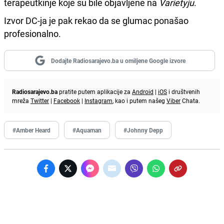
terapeutkinje koje su bile objavljene na
Varietyju
.
Izvor DC-ja je pak rekao da se glumac ponašao
profesionalno.
Dodajte Radiosarajevo.ba u omiljene Google izvore
Radiosarajevo.ba
pratite putem aplikacije za
Android
|
iOS
i društvenih
mreža
Twitter
|
Facebook
|
Instagram
, kao i putem našeg
Viber
Chata.
#Amber Heard
#Aquaman
#Johnny Depp