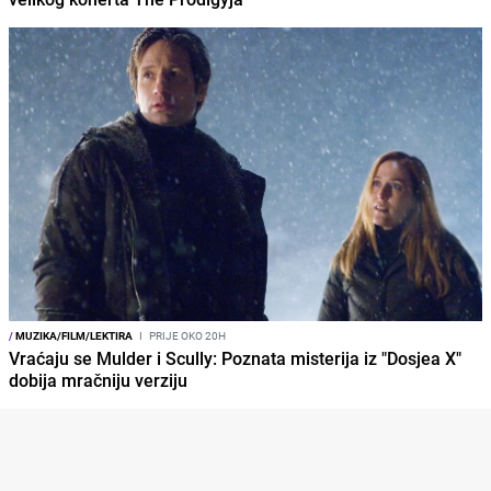
/
MUZIKA/FILM/LEKTIRA
I
PRIJE OKO 20H
Vraćaju se Mulder i Scully: Poznata misterija iz "Dosjea X"
dobija mračniju verziju