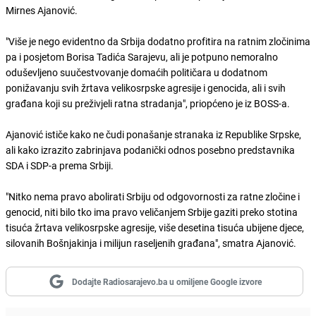
Mirnes Ajanović.
"Više je nego evidentno da Srbija dodatno profitira na ratnim zločinima
pa i posjetom Borisa Tadića Sarajevu, ali je potpuno nemoralno
oduševljeno suučestvovanje domaćih političara u dodatnom
ponižavanju svih žrtava velikosrpske agresije i genocida, ali i svih
građana koji su preživjeli ratna stradanja", priopćeno je iz BOSS-a.
Ajanović ističe kako ne čudi ponašanje stranaka iz Republike Srpske,
ali kako izrazito zabrinjava podanički odnos posebno predstavnika
SDA i SDP-a prema Srbiji.
"Nitko nema pravo abolirati Srbiju od odgovornosti za ratne zločine i
genocid, niti bilo tko ima pravo veličanjem Srbije gaziti preko stotina
tisuća žrtava velikosrpske agresije, više desetina tisuća ubijene djece,
silovanih Bošnjakinja i milijun raseljenih građana", smatra Ajanović.
Dodajte Radiosarajevo.ba u omiljene Google izvore