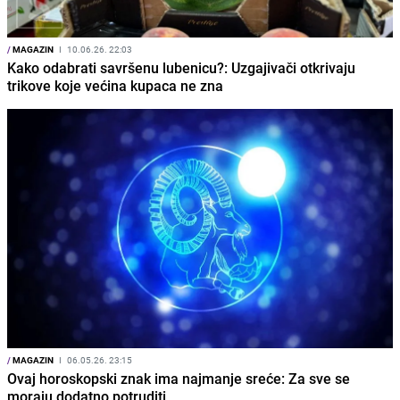
/
MAGAZIN
I
10.06.26. 22:03
Kako odabrati savršenu lubenicu?: Uzgajivači otkrivaju
trikove koje većina kupaca ne zna
/
MAGAZIN
I
06.05.26. 23:15
Ovaj horoskopski znak ima najmanje sreće: Za sve se
moraju dodatno potruditi