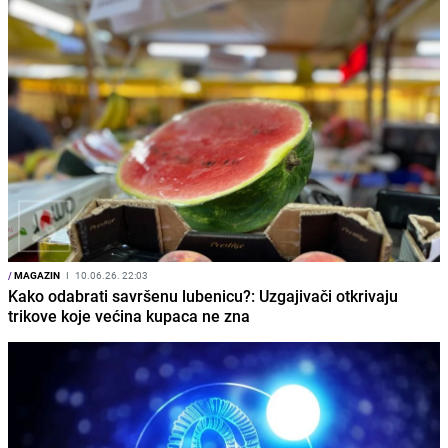
/
MAGAZIN
I
10.06.26. 22:03
Kako odabrati savršenu lubenicu?: Uzgajivači otkrivaju
trikove koje većina kupaca ne zna