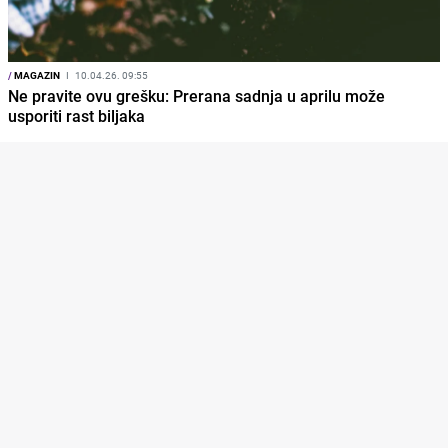
/
MAGAZIN
I
10.04.26. 09:55
Ne pravite ovu grešku: Prerana sadnja u aprilu može
usporiti rast biljaka