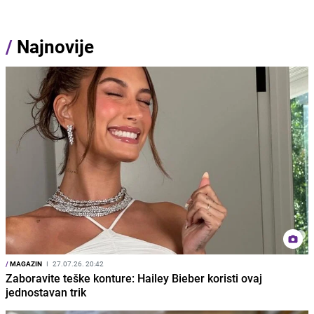
/
Najnovije
/
MAGAZIN
I
27.07.26. 20:42
Zaboravite teške konture: Hailey Bieber koristi ovaj
jednostavan trik