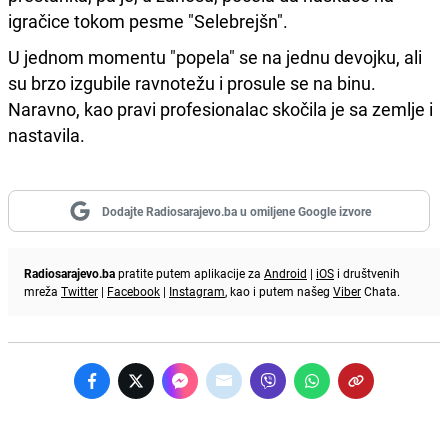
igračice tokom pesme "Selebrejšn".
U jednom momentu "popela" se na jednu devojku, ali
su brzo izgubile ravnotežu i prosule se na binu.
Naravno, kao pravi profesionalac skočila je sa zemlje i
nastavila.
Dodajte Radiosarajevo.ba u omiljene Google izvore
Radiosarajevo.ba
pratite putem aplikacije za
Android
|
iOS
i društvenih
mreža
Twitter
|
Facebook
|
Instagram
, kao i putem našeg
Viber
Chata.