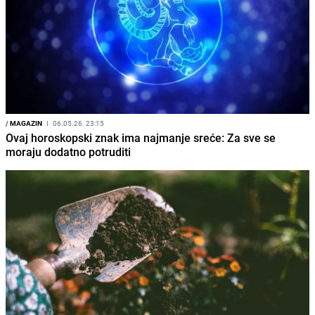
/
MAGAZIN
I
06.05.26. 23:15
Ovaj horoskopski znak ima najmanje sreće: Za sve se
moraju dodatno potruditi