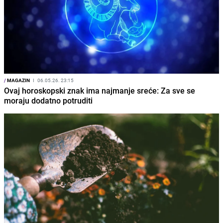
/
MAGAZIN
I
06.05.26. 23:15
Ovaj horoskopski znak ima najmanje sreće: Za sve se
moraju dodatno potruditi