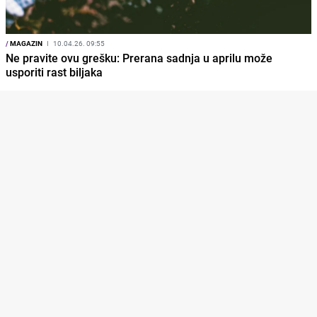
/
MAGAZIN
I
10.04.26. 09:55
Ne pravite ovu grešku: Prerana sadnja u aprilu može
usporiti rast biljaka