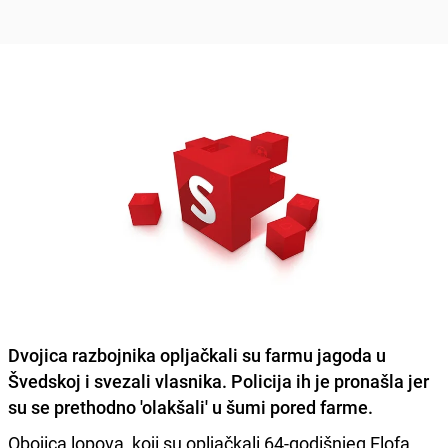
Dvojica razbojnika opljačkali su farmu jagoda u
Švedskoj i svezali vlasnika. Policija ih je pronašla jer
su se prethodno 'olakšali' u šumi pored farme.
Obojica lopova, koji su opljačkali 64-godišnjeg Elofa