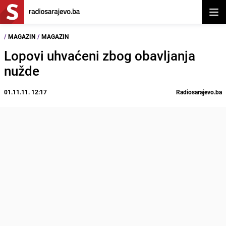
Otvor
/
MAGAZIN
/
MAGAZIN
Lopovi uhvaćeni zbog obavljanja
nužde
01.11.11. 12:17
Radiosarajevo.ba