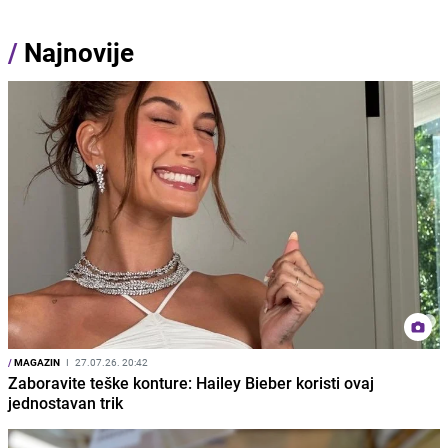
/
Najnovije
/
MAGAZIN
I
27.07.26. 20:42
Zaboravite teške konture: Hailey Bieber koristi ovaj
jednostavan trik