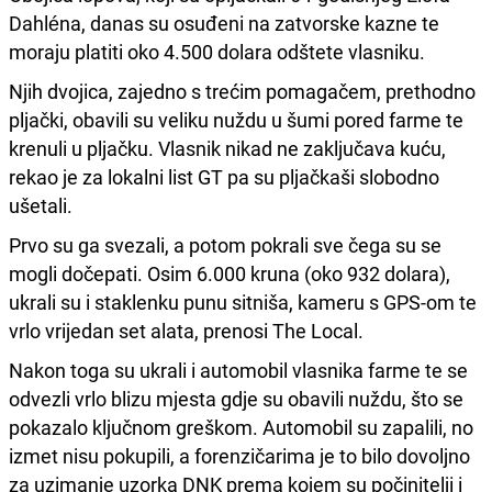
Dahléna, danas su osuđeni na zatvorske kazne te
moraju platiti oko 4.500 dolara odštete vlasniku.
Njih dvojica, zajedno s trećim pomagačem, prethodno
pljački, obavili su veliku nuždu u šumi pored farme te
krenuli u pljačku. Vlasnik nikad ne zaključava kuću,
rekao je za lokalni list GT pa su pljačkaši slobodno
ušetali.
Prvo su ga svezali, a potom pokrali sve čega su se
mogli dočepati. Osim 6.000 kruna (oko 932 dolara),
ukrali su i staklenku punu sitniša, kameru s GPS-om te
vrlo vrijedan set alata, prenosi The Local.
Nakon toga su ukrali i automobil vlasnika farme te se
odvezli vrlo blizu mjesta gdje su obavili nuždu, što se
pokazalo ključnom greškom. Automobil su zapalili, no
izmet nisu pokupili, a forenzičarima je to bilo dovoljno
za uzimanje uzorka DNK prema kojem su počinitelji i