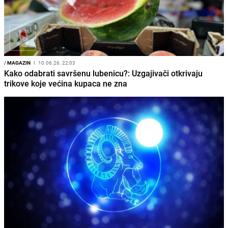
/
MAGAZIN
I
10.06.26. 22:03
Kako odabrati savršenu lubenicu?: Uzgajivači otkrivaju
trikove koje većina kupaca ne zna