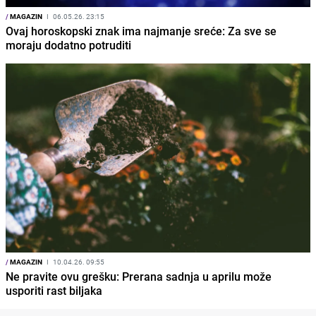
/
MAGAZIN
I
06.05.26. 23:15
Ovaj horoskopski znak ima najmanje sreće: Za sve se
moraju dodatno potruditi
/
MAGAZIN
I
10.04.26. 09:55
Ne pravite ovu grešku: Prerana sadnja u aprilu može
usporiti rast biljaka