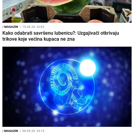
/
MAGAZIN
I
10.06.26. 22:03
Kako odabrati savršenu lubenicu?: Uzgajivači otkrivaju
trikove koje većina kupaca ne zna
/
MAGAZIN
I
06.05.26. 23:15