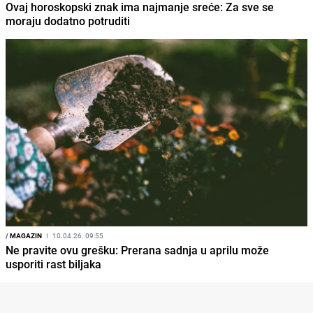
Ovaj horoskopski znak ima najmanje sreće: Za sve se
moraju dodatno potruditi
/
MAGAZIN
I
10.04.26. 09:55
Ne pravite ovu grešku: Prerana sadnja u aprilu može
usporiti rast biljaka