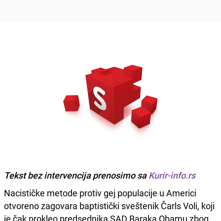
Tekst bez intervencija prenosimo sa
Kurir-info.rs
Nacističke metode protiv gej populacije u Americi
otvoreno zagovara baptistički sveštenik Čarls Voli, koji
je čak prokleo predsednika SAD Baraka Obamu zbog