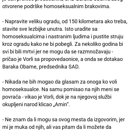
otvorene podrške homoseksualnim brakovima.
- Napravite veliku ogradu, od 150 kilometara ako treba,
stavite sve lezbijke unutra. Isto uradite sa
homoseksualcima i nastranim ljudima i pustite struju
kroz ogradu kako ne bi pobegli. Za nekoliko godina bi
svi bi bili mrtvi jer ne mogu da se razmnožavaju -
pričao je Vorli sa propovedaonice, a onda se dotakao
Baraka Obame, predsednika SAD.
- Nikada ne bih mogao da glasam za onoga ko voli
homoseksualce. Na samu pomisao na njih meni se
povraća - vikao je Vorli, dok je na njegovoj službi
okupljeni narod klicao „Amin“.
- Ne znam da li mogu sa ovog mesta da izgovorim, jer
mi je muka od njih, ali vas pitam da li možete da