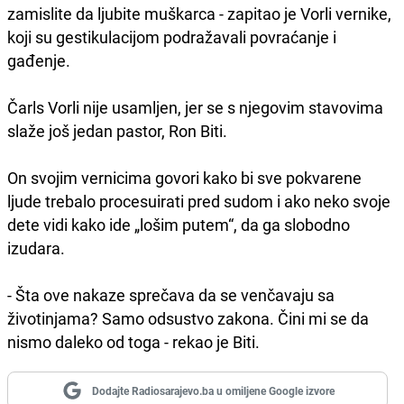
zamislite da ljubite muškarca - zapitao je Vorli vernike,
koji su gestikulacijom podražavali povraćanje i
gađenje.
Čarls Vorli nije usamljen, jer se s njegovim stavovima
slaže još jedan pastor, Ron Biti.
On svojim vernicima govori kako bi sve pokvarene
ljude trebalo procesuirati pred sudom i ako neko svoje
dete vidi kako ide „lošim putem“, da ga slobodno
izudara.
- Šta ove nakaze sprečava da se venčavaju sa
životinjama? Samo odsustvo zakona. Čini mi se da
nismo daleko od toga - rekao je Biti.
Dodajte Radiosarajevo.ba u omiljene Google izvore