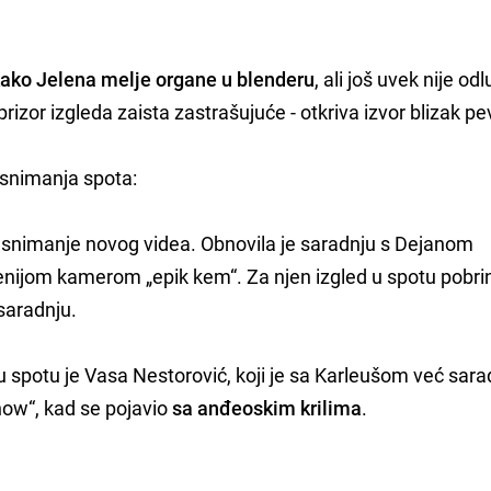
ako Jelena melje organe u blenderu
, ali još uvek nije od
r prizor izgleda zaista zastrašujuće - otkriva izvor blizak pe
a snimanja spota:
a snimanje novog videa. Obnovila je saradnju s Dejanom
šenijom kamerom „epik kem“. Za njen izgled u spotu pobri
 saradnju.
spotu je Vasa Nestorović, koji je sa Karleušom već sara
how“, kad se pojavio
sa anđeoskim krilima
.