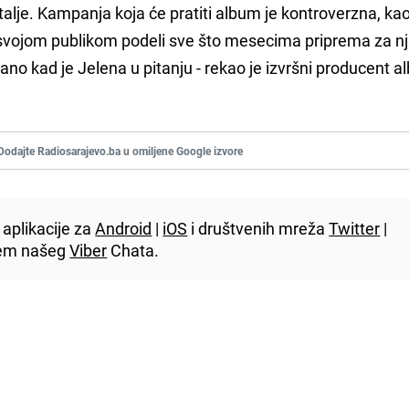
alje. Kampanja koja će pratiti album je kontroverzna, ka
 svojom publikom podeli sve što mesecima priprema za nj
no kad je Jelena u pitanju - rekao je izvršni producent 
Dodajte Radiosarajevo.ba u omiljene Google izvore
aplikacije za
Android
|
iOS
i društvenih mreža
Twitter
|
utem našeg
Viber
Chata.