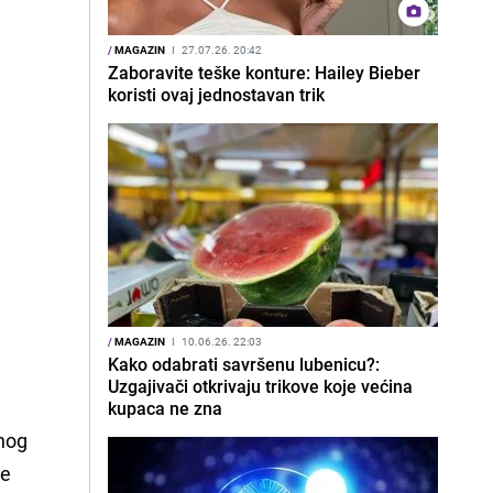
/
MAGAZIN
I
27.07.26. 20:42
Zaboravite teške konture: Hailey Bieber
koristi ovaj jednostavan trik
/
MAGAZIN
I
10.06.26. 22:03
Kako odabrati savršenu lubenicu?:
Uzgajivači otkrivaju trikove koje većina
kupaca ne zna
vnog
ne