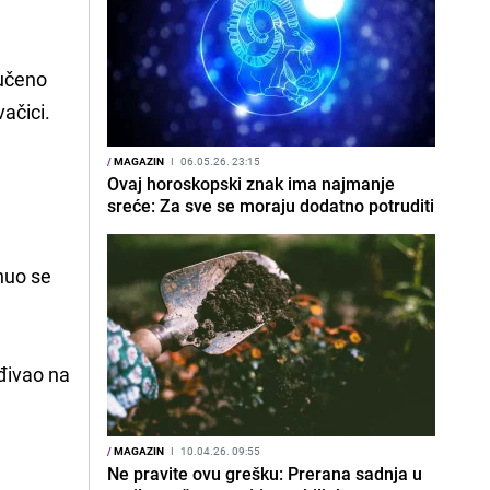
lučeno
vačici.
/
MAGAZIN
I
06.05.26. 23:15
Ovaj horoskopski znak ima najmanje
sreće: Za sve se moraju dodatno potruditi
nuo se
đivao na
/
MAGAZIN
I
10.04.26. 09:55
Ne pravite ovu grešku: Prerana sadnja u