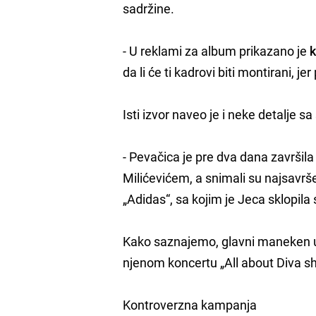
sadržine.
- U reklami za album prikazano je
k
da li će ti kadrovi biti montirani, je
Isti izvor naveo je i neke detalje s
- Pevačica je pre dva dana završil
Milićevićem, a snimali su najsavr
„Adidas“, sa kojim je Jeca sklopila
Kako saznajemo, glavni maneken u 
njenom koncertu „All about Diva s
Kontroverzna kampanja