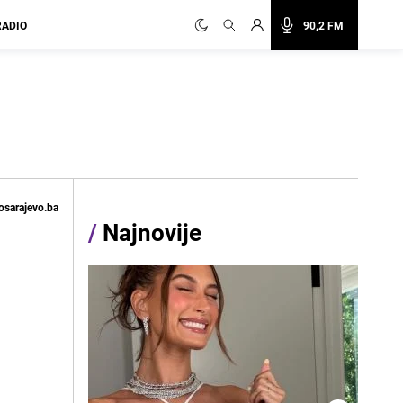
RADIO
90,2 FM
osarajevo.ba
/
Najnovije