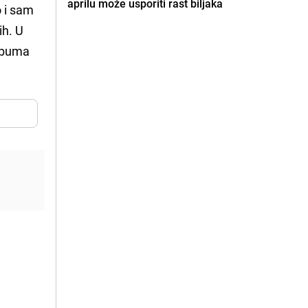
aprilu može usporiti rast biljaka
o i sam
ih. U
albuma