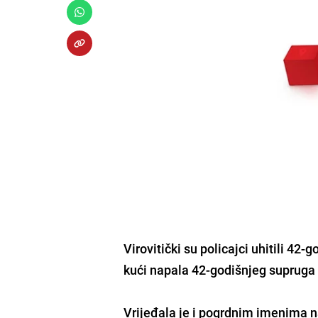
Virovitički su policajci uhitili 42-g
kući napala 42-godišnjeg supruga D
Vrijeđala je i pogrdnim imenima n