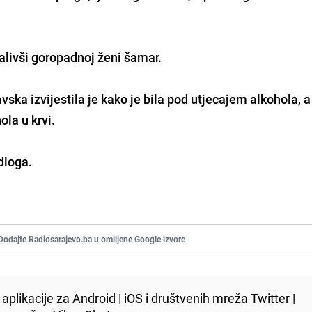
opalivši goropadnoj ženi šamar.
vska izvijestila je kako je bila pod utjecajem alkohola, a
ola u krvi.
dloga.
Dodajte Radiosarajevo.ba u omiljene Google izvore
aplikacije za
Android
|
iOS
i društvenih mreža
Twitter
|