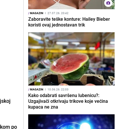
/
MAGAZIN
I
27.07.26. 20:42
Zaboravite teške konture: Hailey Bieber
koristi ovaj jednostavan trik
/
MAGAZIN
I
10.06.26. 22:03
Kako odabrati savršenu lubenicu?:
ljskoj
Uzgajivači otkrivaju trikove koje većina
kupaca ne zna
rukom po