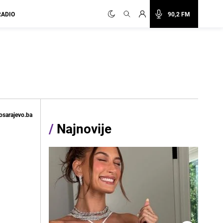
RADIO
90,2 FM
osarajevo.ba
/
Najnovije