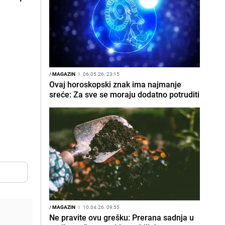
/
MAGAZIN
I
06.05.26. 23:15
Ovaj horoskopski znak ima najmanje
sreće: Za sve se moraju dodatno potruditi
/
MAGAZIN
I
10.04.26. 09:55
Ne pravite ovu grešku: Prerana sadnja u