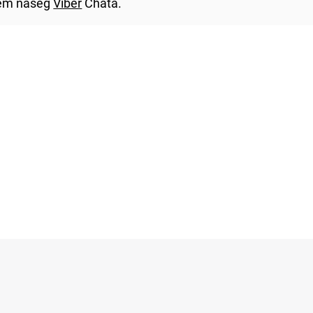
utem našeg
Viber
Chata.