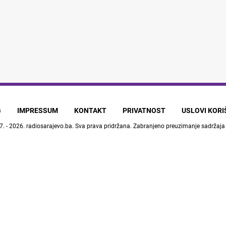
G
IMPRESSUM
KONTAKT
PRIVATNOST
USLOVI KOR
7. - 2026.
radiosarajevo.ba
. Sva prava pridržana. Zabranjeno preuzimanje sadržaja