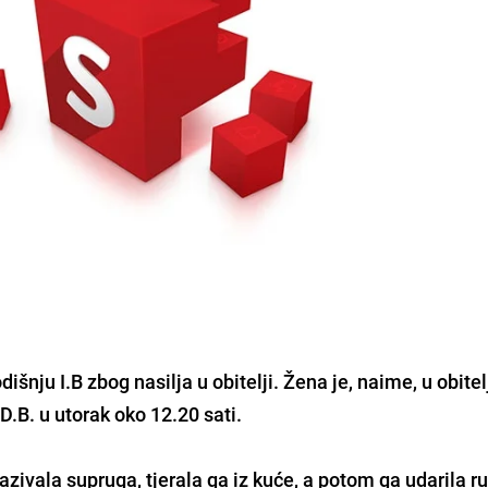
odišnju I.B zbog nasilja u obitelji. Žena je, naime, u obite
.B. u utorak oko 12.20 sati.
azivala supruga, tjerala ga iz kuće, a potom ga udarila 