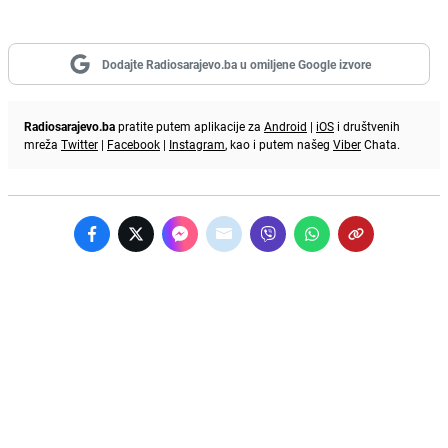
Dodajte Radiosarajevo.ba u omiljene Google izvore
Radiosarajevo.ba
pratite putem aplikacije za
Android
|
iOS
i društvenih
mreža
Twitter
|
Facebook
|
Instagram
, kao i putem našeg
Viber
Chata.