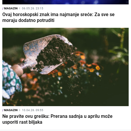
/
MAGAZIN
I
06.05.26. 23:15
Ovaj horoskopski znak ima najmanje sreće: Za sve se
moraju dodatno potruditi
/
MAGAZIN
I
10.04.26. 09:55
Ne pravite ovu grešku: Prerana sadnja u aprilu može
usporiti rast biljaka