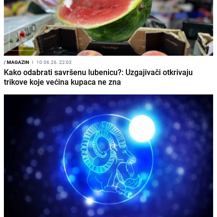
/
MAGAZIN
I
10.06.26. 22:03
Kako odabrati savršenu lubenicu?: Uzgajivači otkrivaju
trikove koje većina kupaca ne zna