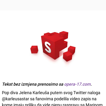
Tekst bez izmjena prenosimo sa
opera-17.com
.
Pop diva Jelena Karleuša putem svog Twitter naloga
@karleusastar sa fanovima podelila video zapis na
kome imaju priliku da vide njenu raspravu sa Marinom