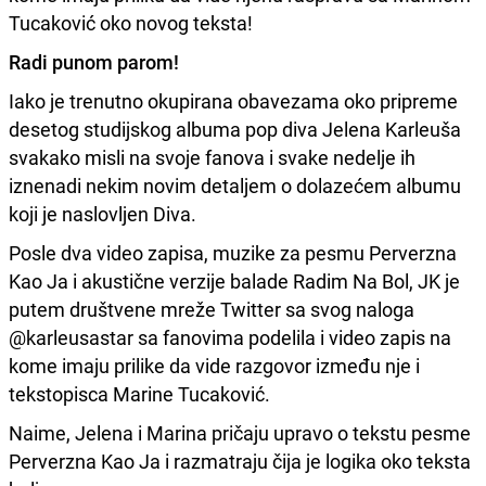
Tucaković oko novog teksta!
Radi punom parom!
Iako je trenutno okupirana obavezama oko pripreme
desetog studijskog albuma pop diva Jelena Karleuša
svakako misli na svoje fanova i svake nedelje ih
iznenadi nekim novim detaljem o dolazećem albumu
koji je naslovljen Diva.
Posle dva video zapisa, muzike za pesmu Perverzna
Kao Ja i akustične verzije balade Radim Na Bol, JK je
putem društvene mreže Twitter sa svog naloga
@karleusastar sa fanovima podelila i video zapis na
kome imaju prilike da vide razgovor između nje i
tekstopisca Marine Tucaković.
Naime, Jelena i Marina pričaju upravo o tekstu pesme
Perverzna Kao Ja i razmatraju čija je logika oko teksta