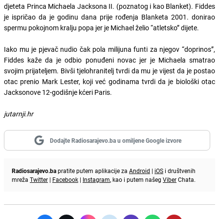
djeteta Princa Michaela Jacksona II. (poznatog i kao Blanket). Fiddes
je ispričao da je godinu dana prije rođenja Blanketa 2001. donirao
spermu pokojnom kralju popa jer je Michael želio “atletsko” dijete.
Iako mu je pjevač nudio čak pola milijuna funti za njegov “doprinos”,
Fiddes kaže da je odbio ponuđeni novac jer je Michaela smatrao
svojim prijateljem. Bivši tjelohranitelj tvrdi da mu je vijest da je postao
otac prenio Mark Lester, koji već godinama tvrdi da je biološki otac
Jacksonove 12-godišnje kćeri Paris.
jutarnji.hr
Dodajte Radiosarajevo.ba u omiljene Google izvore
Radiosarajevo.ba
pratite putem aplikacije za
Android
|
iOS
i društvenih
mreža
Twitter
|
Facebook
|
Instagram
, kao i putem našeg
Viber
Chata.