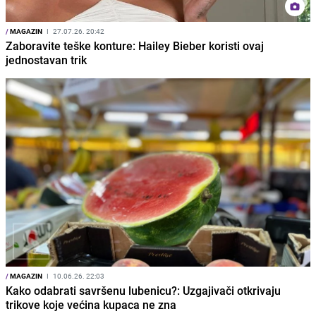
/
MAGAZIN
I
27.07.26. 20:42
Zaboravite teške konture: Hailey Bieber koristi ovaj
jednostavan trik
/
MAGAZIN
I
10.06.26. 22:03
Kako odabrati savršenu lubenicu?: Uzgajivači otkrivaju
trikove koje većina kupaca ne zna