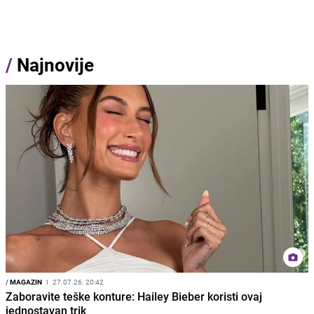
/
Najnovije
/
MAGAZIN
I
27.07.26. 20:42
Zaboravite teške konture: Hailey Bieber koristi ovaj
jednostavan trik