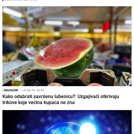
/
MAGAZIN
I
10.06.26. 22:03
Kako odabrati savršenu lubenicu?: Uzgajivači otkrivaju
trikove koje većina kupaca ne zna