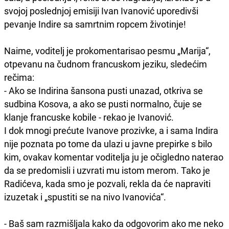
svojoj poslednjoj emisiji Ivan Ivanović uporedivši
pevanje Indire sa samrtnim ropcem životinje!
Naime, voditelj je prokomentarisao pesmu „Marija“,
otpevanu na čudnom francuskom jeziku, sledećim
rečima:
- Ako se Indirina šansona pusti unazad, otkriva se
sudbina Kosova, a ako se pusti normalno, čuje se
klanje francuske kobile - rekao je Ivanović.
I dok mnogi prećute Ivanove prozivke, a i sama Indira
nije poznata po tome da ulazi u javne prepirke s bilo
kim, ovakav komentar voditelja ju je očigledno naterao
da se predomisli i uzvrati mu istom merom. Tako je
Radićeva, kada smo je pozvali, rekla da će napraviti
izuzetak i „spustiti se na nivo Ivanovića“.
- Baš sam razmišljala kako da odgovorim ako me neko