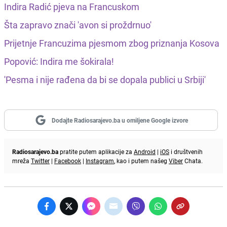
Indira Radić pjeva na Francuskom
Šta zapravo znači 'avon si proždrnuo'
Prijetnje Francuzima pjesmom zbog priznanja Kosova
Popović: Indira me šokirala!
'Pesma i nije rađena da bi se dopala publici u Srbiji'
Dodajte Radiosarajevo.ba u omiljene Google izvore
Radiosarajevo.ba
pratite putem aplikacije za
Android
|
iOS
i društvenih
mreža
Twitter
|
Facebook
|
Instagram
, kao i putem našeg
Viber
Chata.