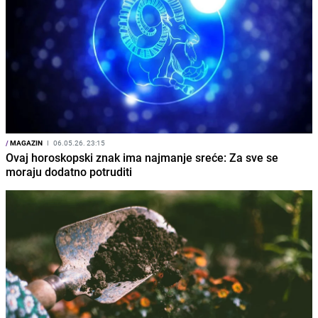
/
MAGAZIN
I
06.05.26. 23:15
Ovaj horoskopski znak ima najmanje sreće: Za sve se
moraju dodatno potruditi