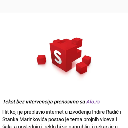
Tekst bez intervencija prenosimo sa
Alo.rs
Hit koji je preplavio internet u izvođenju Indire Radić i
Stanka Marinkovića postao je tema brojnih viceva i
šala, a poslednju i, reklo bi se nagrublju, izrekao je u