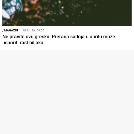
/
MAGAZIN
I
10.04.26. 09:55
Ne pravite ovu grešku: Prerana sadnja u aprilu može
usporiti rast biljaka