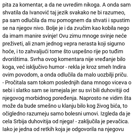
pita za komentar, a da ne uvredim nikoga. A onda sam
shvatila da Ivanović taj jezik svakako ne bi razumeo,
pa sam odlučila da mu pomognem da shvati i spustim
se na njegov nivo. Bolje je i da zvučim kao kobila nego
da imam manire svinje! Ovu zimu mnoge svinje neće
preživeti, ali znam jednog vepra nerasta koji sigurno
hoće, i to zahvaljući tome što uspešno rije po tuđim
dvorištima. Svrha ovog komentara nije vređanje bilo
koga, već isključivo humor - rekla je kroz smeh Indira
ovim povodom, a onda odlučila da malo uozbilji priču.
- Pročitala sam tokom poslednjih dana mnogo viceva o
sebi i slatko sam se ismejala jer su svi bili duhovitiji od
njegovog morbidnog poređenja. Naprosto ne vidim šta
može da bude smešno u klanju bilo kog živog bića, to
očigledno razumeju samo bolesni umovi. Izgleda da je
cela Srbija duhovitija od njega! - zaključila je pevačica.
Iako je jedna od retkih koja je odgovorila na njegovu