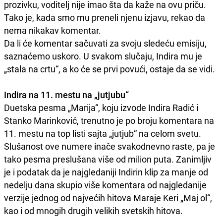
prozivku, voditelj nije imao šta da kaže na ovu priču.
Tako je, kada smo mu preneli njenu izjavu, rekao da
nema nikakav komentar.
Da li će komentar sačuvati za svoju sledeću emisiju,
saznaćemo uskoro. U svakom slučaju, Indira mu je
„stala na crtu“, a ko će se prvi povući, ostaje da se vidi.
Indira na 11. mestu na „jutjubu“
Duetska pesma „Marija“, koju izvode Indira Radić i
Stanko Marinković, trenutno je po broju komentara na
11. mestu na top listi sajta „jutjub“ na celom svetu.
Slušanost ove numere inače svakodnevno raste, pa je
tako pesma preslušana više od milion puta. Zanimljiv
je i podatak da je najgledaniji Indirin klip za manje od
nedelju dana skupio više komentara od najgledanije
verzije jednog od najvećih hitova Maraje Keri „Maj ol“,
kao i od mnogih drugih velikih svetskih hitova.