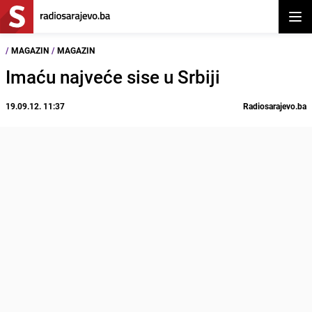
Otvor
/
MAGAZIN
/
MAGAZIN
Imaću najveće sise u Srbiji
19.09.12. 11:37
Radiosarajevo.ba