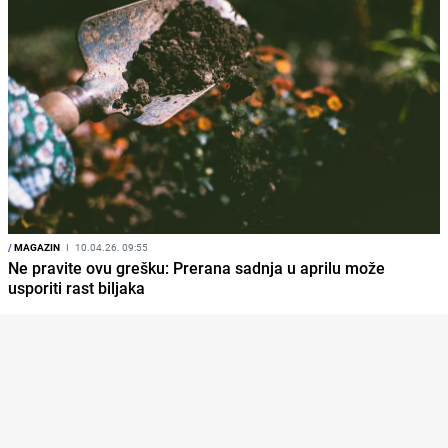
/
MAGAZIN
I
10.04.26. 09:55
Ne pravite ovu grešku: Prerana sadnja u aprilu može
usporiti rast biljaka