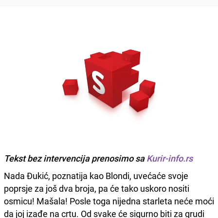
Tekst bez intervencija prenosimo sa
Kurir-info.rs
Nada Đukić, poznatija kao Blondi, uvećaće svoje
poprsje za još dva broja, pa će tako uskoro nositi
osmicu! Mašala! Posle toga nijedna starleta neće moći
da joj izađe na crtu. Od svake će sigurno biti za grudi