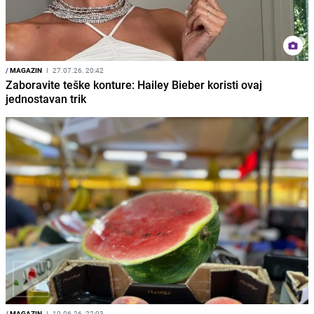
/
MAGAZIN
I
27.07.26. 20:42
Zaboravite teške konture: Hailey Bieber koristi ovaj
jednostavan trik
/
MAGAZIN
I
10.06.26. 22:03