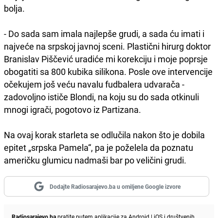
bolja.
- Do sada sam imala najlepše grudi, a sada ću imati i
najveće na srpskoj javnoj sceni. Plastični hirurg doktor
Branislav Piščević uradiće mi korekciju i moje poprsje
obogatiti sa 800 kubika silikona. Posle ove intervencije
očekujem još veću navalu fudbalera udvarača -
zadovoljno ističe Blondi, na koju su do sada otkinuli
mnogi igrači, pogotovo iz Partizana.
Na ovaj korak starleta se odlučila nakon što je dobila
epitet „srpska Pamela“, pa je poželela da poznatu
američku glumicu nadmaši bar po veličini grudi.
Dodajte Radiosarajevo.ba u omiljene Google izvore
Radiosarajevo.ba
pratite putem aplikacije za
Android
|
iOS
i društvenih