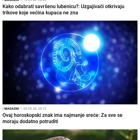
Kako odabrati savršenu lubenicu?: Uzgajivači otkrivaju
trikove koje većina kupaca ne zna
/
MAGAZIN
I
06.05.26. 23:15
Ovaj horoskopski znak ima najmanje sreće: Za sve se
moraju dodatno potruditi