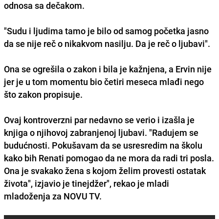
odnosa sa dečakom.
"Sudu i ljudima tamo je bilo od samog početka jasno
da se nije reč o nikakvom nasilju. Da je reč o ljubavi".
Ona se ogrešila o zakon i bila je kažnjena, a Ervin nije
jer je u tom momentu bio četiri meseca mlađi nego
što zakon propisuje.
Ovaj kontroverzni par nedavno se verio i izašla je
knjiga o njihovoj zabranjenoj ljubavi. "Radujem se
budućnosti. Pokušavam da se usresredim na školu
kako bih Renati pomogao da ne mora da radi tri posla.
Ona je svakako žena s kojom želim provesti ostatak
života", izjavio je tinejdžer", rekao je mladi
mladoženja za NOVU TV.