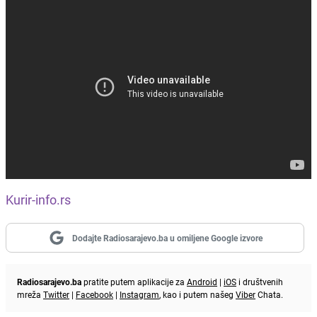
Kurir-info.rs
Dodajte Radiosarajevo.ba u omiljene Google izvore
Radiosarajevo.ba
pratite putem aplikacije za
Android
|
iOS
i društvenih
mreža
Twitter
|
Facebook
|
Instagram
, kao i putem našeg
Viber
Chata.