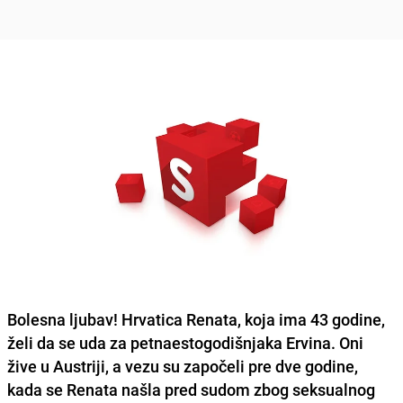
Bolesna ljubav! Hrvatica Renata, koja ima 43 godine,
želi da se uda za petnaestogodišnjaka Ervina. Oni
žive u Austriji, a vezu su započeli pre dve godine,
kada se Renata našla pred sudom zbog seksualnog