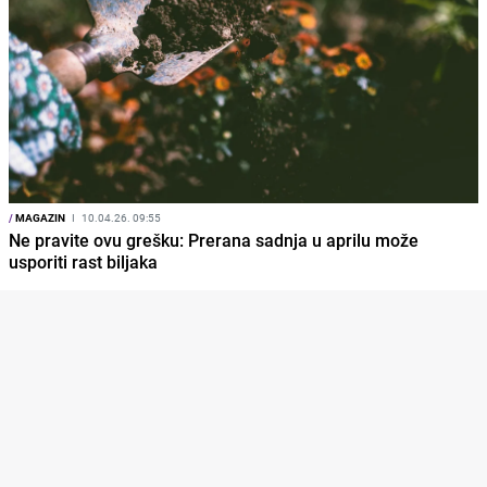
/
MAGAZIN
I
10.04.26. 09:55
Ne pravite ovu grešku: Prerana sadnja u aprilu može
usporiti rast biljaka