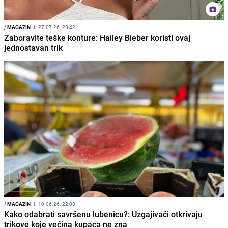
/
MAGAZIN
I
27.07.26. 20:42
Zaboravite teške konture: Hailey Bieber koristi ovaj
jednostavan trik
/
MAGAZIN
I
10.06.26. 22:03
Kako odabrati savršenu lubenicu?: Uzgajivači otkrivaju
trikove koje većina kupaca ne zna