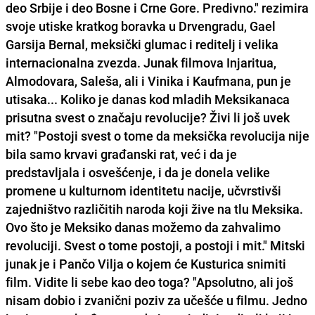
deo Srbije i deo Bosne i Crne Gore. Predivno." rezimira
svoje utiske kratkog boravka u Drvengradu, Gael
Garsija Bernal, meksički glumac i reditelj i velika
internacionalna zvezda. Junak filmova Injaritua,
Almodovara, Saleša, ali i Vinika i Kaufmana, pun je
utisaka... Koliko je danas kod mladih Meksikanaca
prisutna svest o značaju revolucije? Živi li još uvek
mit? "Postoji svest o tome da meksička revolucija nije
bila samo krvavi građanski rat, već i da je
predstavljala i osvešćenje, i da je donela velike
promene u kulturnom identitetu nacije, učvrstivši
zajedništvo različitih naroda koji žive na tlu Meksika.
Ovo što je Meksiko danas možemo da zahvalimo
revoluciji. Svest o tome postoji, a postoji i mit." Mitski
junak je i Pančo Vilja o kojem će Kusturica snimiti
film. Vidite li sebe kao deo toga? "Apsolutno, ali još
nisam dobio i zvanični poziv za učešće u filmu. Jedno