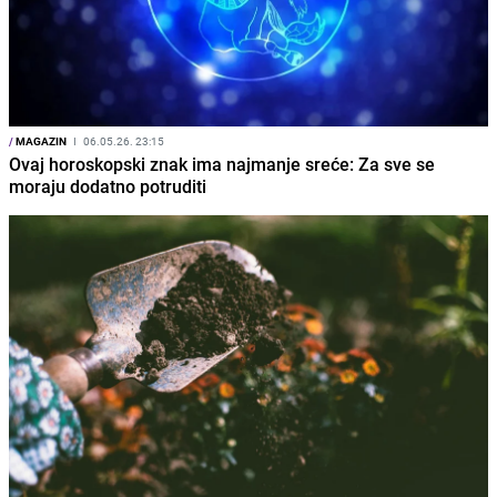
/
MAGAZIN
I
06.05.26. 23:15
Ovaj horoskopski znak ima najmanje sreće: Za sve se
moraju dodatno potruditi