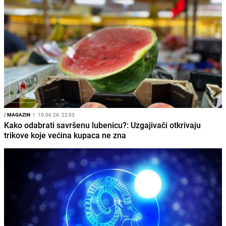
/
MAGAZIN
I
10.06.26. 22:03
Kako odabrati savršenu lubenicu?: Uzgajivači otkrivaju
trikove koje većina kupaca ne zna