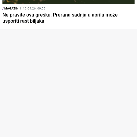
/
MAGAZIN
I
10.04.26. 09:55
Ne pravite ovu grešku: Prerana sadnja u aprilu može
usporiti rast biljaka