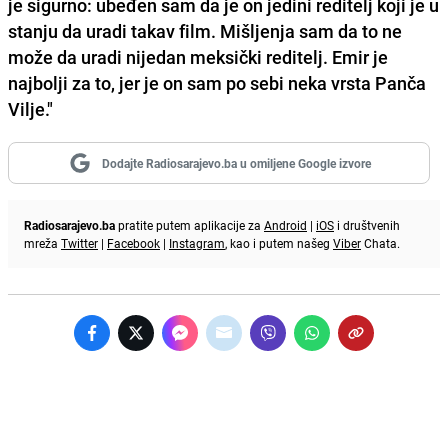
je sigurno: ubeđen sam da je on jedini reditelj koji je u
stanju da uradi takav film. Mišljenja sam da to ne
može da uradi nijedan meksički reditelj. Emir je
najbolji za to, jer je on sam po sebi neka vrsta Panča
Vilje."
Dodajte Radiosarajevo.ba u omiljene Google izvore
Radiosarajevo.ba
pratite putem aplikacije za
Android
|
iOS
i društvenih
mreža
Twitter
|
Facebook
|
Instagram
, kao i putem našeg
Viber
Chata.