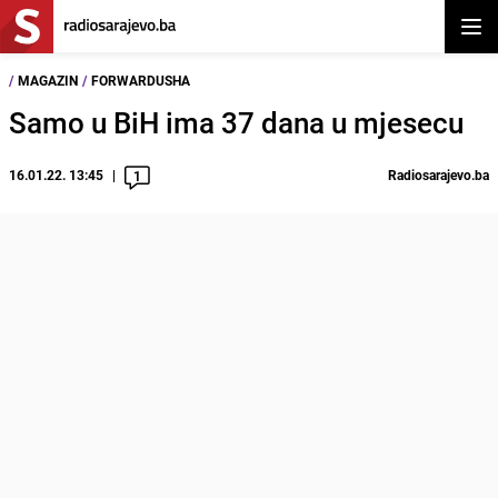
Otvor
/
MAGAZIN
/
FORWARDUSHA
Samo u BiH ima 37 dana u mjesecu
16.01.22. 13:45
Radiosarajevo.ba
1