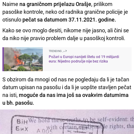
Naime
na graničnom prijelazu Orašje
, prilikom
pasoške kontrole, neko od radnika granične policije je
otisnulo
pečat sa datumom 37.11.2021. godine.
Kako se ovo moglo desiti, nikome nije jasno, ali čini se
da niko nije pravio problem dalje u pasoškoj kontroli.
TRENDING
Požari u Europi nanijeli štetu od 19 milijardi
eura: Nijedno područje nije bez rizika
S obzirom da mnogi od nas ne pogledaju da li je tačan
datum upisan na pasošu i da li je uopšte stavljen pečat
na isti,
moguće da nas ima još sa ovakvim datumima
u bh. pasošu.