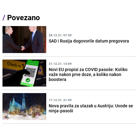
/
Povezano
28.12.21. 07:30
SAD i Rusija dogovorile datum pregovora
21.12.21. 13:09
Novi EU propisi za COVID pasoše: Koliko
važe nakon prve doze, a koliko nakon
boostera
17.12.21. 21:49
Nova pravila za ulazak u Austriju: Uvode se
ninja-pasoši