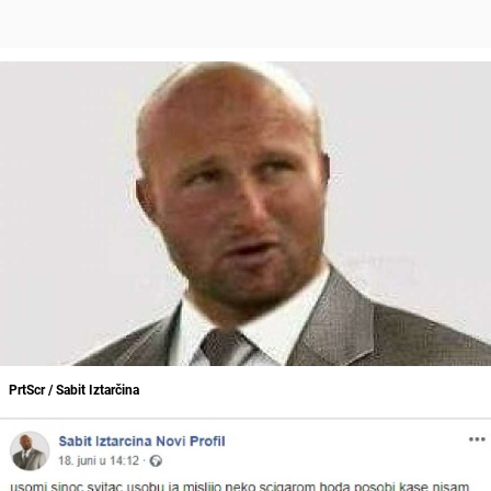
PrtScr / Sabit Iztarčina