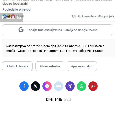
Forwardusha
Dodajte Radiosarajevo.ba u omiljene Google izvore
Radiosarajevo.ba
pratite putem aplikacije za
Android
|
iOS
i društvenih
mreža
Twitter
|
Facebook
|
Instagram
, kao i putem našeg
Viber
Chata.
#Sabit Iztarcina
#Forwardusha
#paranormalno
223
Dijeljenja