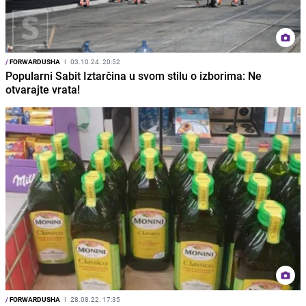
/
FORWARDUSHA
I
03.10.24. 20:52
Popularni Sabit Iztarčina u svom stilu o izborima: Ne
otvarajte vrata!
/
FORWARDUSHA
I
28.08.22. 17:35