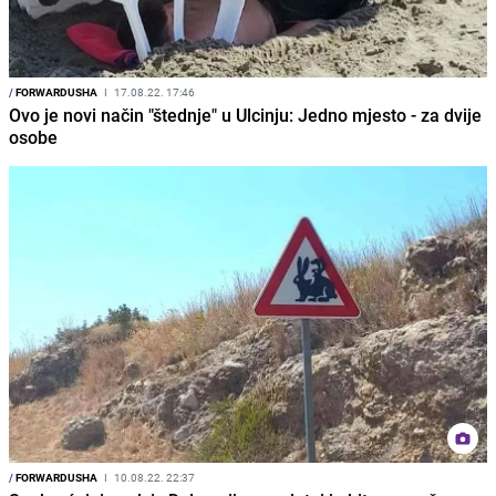
/
FORWARDUSHA
I
17.08.22. 17:46
Ovo je novi način "štednje" u Ulcinju: Jedno mjesto - za dvije
osobe
/
FORWARDUSHA
I
10.08.22. 22:37