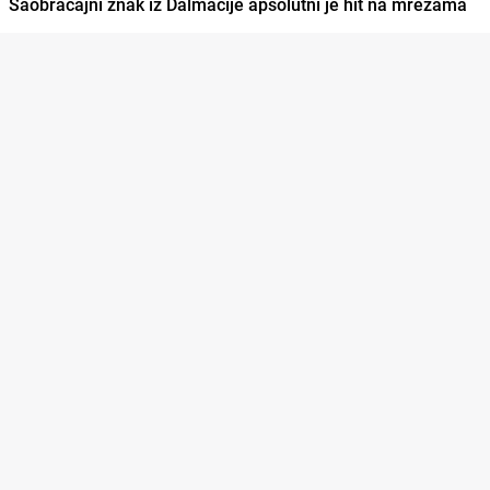
Saobraćajni znak iz Dalmacije apsolutni je hit na mrežama