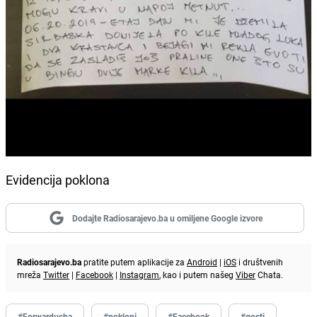
Evidencija poklona
Dodajte Radiosarajevo.ba u omiljene Google izvore
Radiosarajevo.ba
pratite putem aplikacije za
Android
|
iOS
i društvenih
mreža
Twitter
|
Facebook
|
Instagram
, kao i putem našeg
Viber
Chata.
#Forwardusha
#pokloni
#Facebook
#gosti