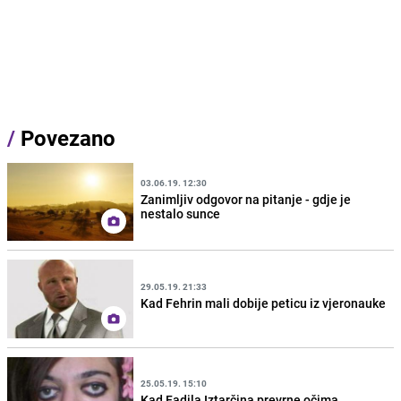
/
Povezano
03.06.19. 12:30
Zanimljiv odgovor na pitanje - gdje je
nestalo sunce
29.05.19. 21:33
Kad Fehrin mali dobije peticu iz vjeronauke
25.05.19. 15:10
Kad Fadila Iztarčina prevrne očima