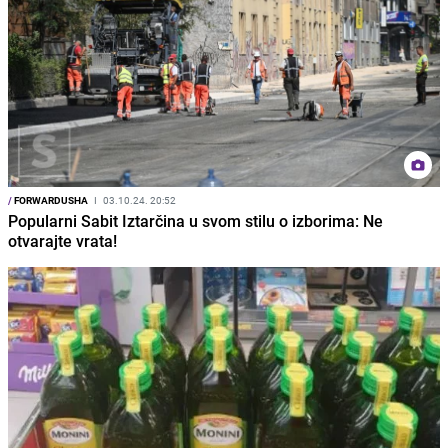
/
FORWARDUSHA
I
03.10.24. 20:52
Popularni Sabit Iztarčina u svom stilu o izborima: Ne
otvarajte vrata!