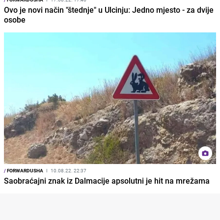
Ovo je novi način "štednje" u Ulcinju: Jedno mjesto - za dvije
osobe
/
FORWARDUSHA
I
10.08.22. 22:37
Saobraćajni znak iz Dalmacije apsolutni je hit na mrežama