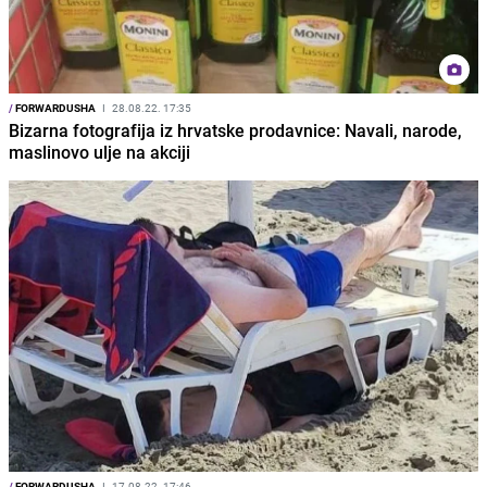
/
FORWARDUSHA
I
28.08.22. 17:35
Bizarna fotografija iz hrvatske prodavnice: Navali, narode,
maslinovo ulje na akciji
/
FORWARDUSHA
I
17.08.22. 17:46