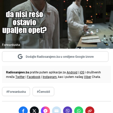
Forwardusha
Dodajte Radiosarajevo.ba u omiljene Google izvore
Radiosarajevo.ba
pratite putem aplikacije za
Android
|
iOS
i društvenih
mreža
Twitter
|
Facebook
|
Instagram
, kao i putem našeg
Viber
Chata.
#Forwardusha
#Černobil