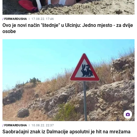
/
FORWARDUSHA
I
17.08.22. 17:46
Ovo je novi način "štednje" u Ulcinju: Jedno mjesto - za dvije
osobe
/
FORWARDUSHA
I
10.08.22. 22:37
Saobraćajni znak iz Dalmacije apsolutni je hit na mrežama