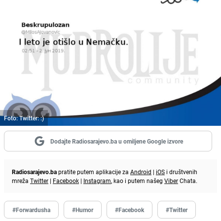
Foto: Twitter: :)
Dodajte Radiosarajevo.ba u omiljene Google izvore
Radiosarajevo.ba
pratite putem aplikacije za
Android
|
iOS
i društvenih
mreža
Twitter
|
Facebook
|
Instagram
, kao i putem našeg
Viber
Chata.
#Forwardusha
#Humor
#Facebook
#Twitter