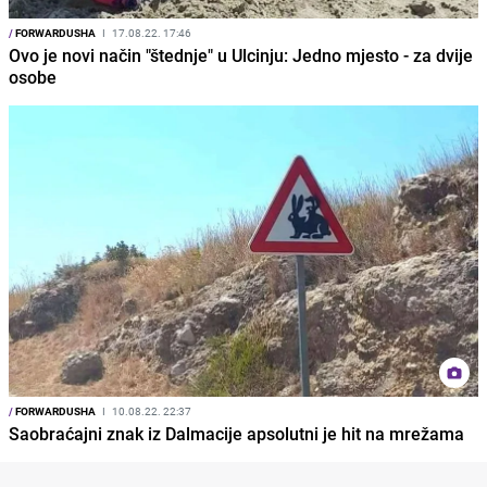
/
FORWARDUSHA
I
17.08.22. 17:46
Ovo je novi način "štednje" u Ulcinju: Jedno mjesto - za dvije
osobe
/
FORWARDUSHA
I
10.08.22. 22:37
Saobraćajni znak iz Dalmacije apsolutni je hit na mrežama