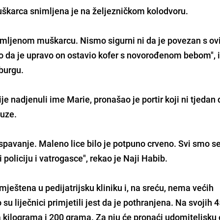
karca snimljena je na željezničkom kolodvoru.
mljenom muškarcu. Nismo sigurni ni da je povezan s o
 da je upravo on ostavio kofer s novorođenom bebom", i
mburgu.
je nadjenuli ime Marie, pronašao je portir koji ni tjedan
suze.
a spavanje. Maleno lice bilo je potpuno crveno. Svi smo s
 policiju i vatrogasce", rekao je Naji Habib.
mještena u pedijatrijsku kliniku i, na sreću, nema većih
u liječnici primjetili jest da je pothranjena. Na svojih 
kilograma i 200 grama. Za nju će pronaći udomiteljsku o