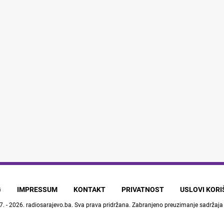
G
IMPRESSUM
KONTAKT
PRIVATNOST
USLOVI KOR
7. - 2026.
radiosarajevo.ba
. Sva prava pridržana. Zabranjeno preuzimanje sadržaja