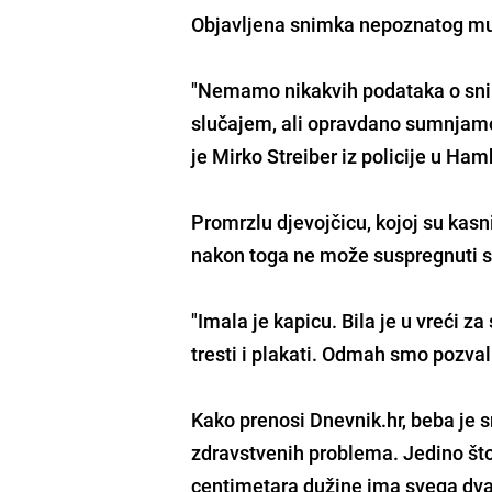
Objavljena snimka nepoznatog muš
"Nemamo nikakvih podataka o sni
slučajem, ali opravdano sumnjamo
je Mirko Streiber iz policije u Ha
Promrzlu djevojčicu, kojoj su kasni
nakon toga ne može suspregnuti 
"Imala je kapicu. Bila je u vreći z
tresti i plakati. Odmah smo pozvali
Kako prenosi Dnevnik.hr, beba je s
zdravstvenih problema. Jedino što s
centimetara dužine ima svega dva 