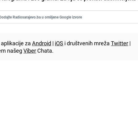
Dodajte Radiosarajevo.ba u omiljene Google izvore
aplikacije za
Android
|
iOS
i društvenih mreža
Twitter
|
utem našeg
Viber
Chata.