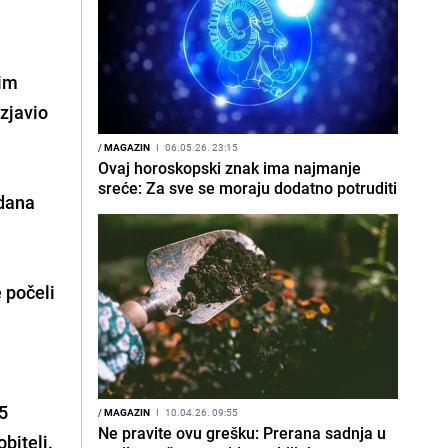
vim
zjavio
/
MAGAZIN
I
06.05.26. 23:15
Ovaj horoskopski znak ima najmanje
sreće: Za sve se moraju dodatno potruditi
 dana
e počeli
45
/
MAGAZIN
I
10.04.26. 09:55
Ne pravite ovu grešku: Prerana sadnja u
bitelj.