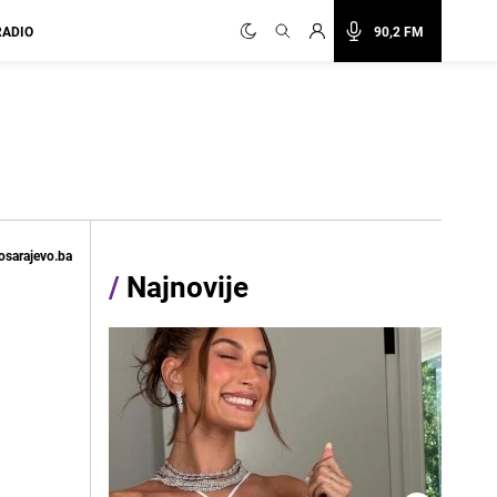
RADIO
90,2 FM
osarajevo.ba
/
Najnovije