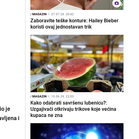
/
MAGAZIN
I
27.07.26. 20:42
Zaboravite teške konture: Hailey Bieber
koristi ovaj jednostavan trik
/
MAGAZIN
I
10.06.26. 22:03
Kako odabrati savršenu lubenicu?:
o je
Uzgajivači otkrivaju trikove koje većina
kupaca ne zna
vljena i