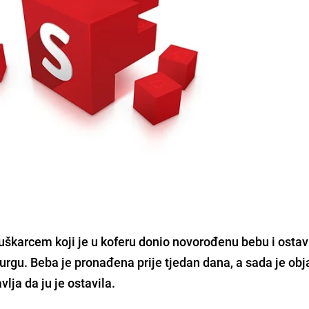
karcem koji je u koferu donio novorođenu bebu i ostavi
u. Beba je pronađena prije tjedan dana, a sada je obja
lja da ju je ostavila.