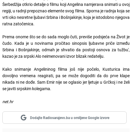
Šerbedžija otkrio detalje o filmu koji Angelina namjerava snimati u ovoj
regiji, u radnji prepoznao elemente svog filma. Sporna je radnja koja se
vrti oko nesretne ljubavi Srbina i Bošnjakinje, koja je istodobno njegova
ratna zatočenica.
Prema onome što se do sada moglo čuti, previše podsjeća na Život je
čudo. Kada je u novinama pročitao sinopsis ljubavne priče između
Srbina i Bošnjakinje, odmah je shvatio da postoji osnova za tužbu',
kazao je za srpski Alo neimenovani izvor blizak redatelju.
Kako snimanje Angelininog filma još nije počelo, Kusturica ima
dovoljno vremena reagirati, pa se može dogoditi da do prve klape
nikada ni ne dođe. Sam Emir nije se oglasio jer ljetuje u Grčkoj i ne želi
se javiti srpskim kolegama.
net.hr
Dodajte Radiosarajevo.ba u omiljene Google izvore