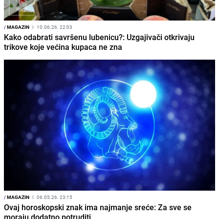
/
MAGAZIN
I
10.06.26. 22:03
Kako odabrati savršenu lubenicu?: Uzgajivači otkrivaju
trikove koje većina kupaca ne zna
/
MAGAZIN
I
06.05.26. 23:15
Ovaj horoskopski znak ima najmanje sreće: Za sve se
moraju dodatno potruditi