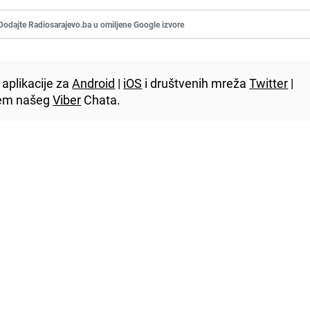
Dodajte Radiosarajevo.ba u omiljene Google izvore
aplikacije za
Android
|
iOS
i društvenih mreža
Twitter
|
utem našeg
Viber
Chata.