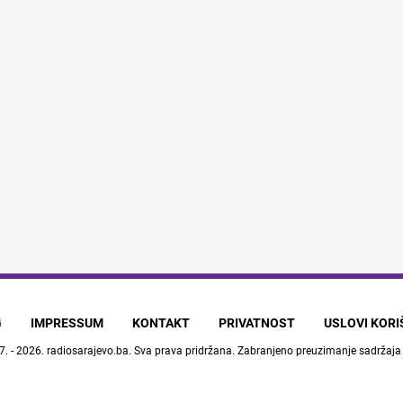
G
IMPRESSUM
KONTAKT
PRIVATNOST
USLOVI KOR
7. - 2026.
radiosarajevo.ba
. Sva prava pridržana. Zabranjeno preuzimanje sadržaja