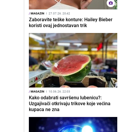
/
MAGAZIN
I
27.07.26. 20:42
Zaboravite teške konture: Hailey Bieber
koristi ovaj jednostavan trik
/
MAGAZIN
I
10.06.26. 22:03
Kako odabrati savršenu lubenicu?:
Uzgajivači otkrivaju trikove koje većina
kupaca ne zna