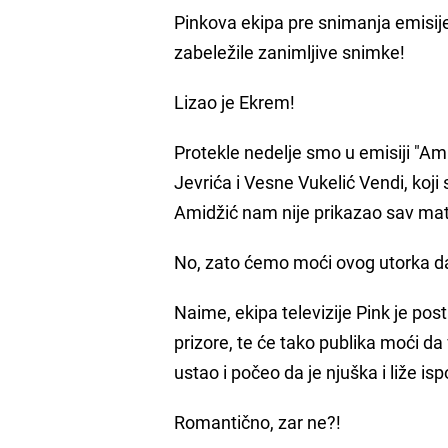
Pinkova ekipa pre snimanja emisije
zabeležile zanimljive snimke!
Lizao je Ekrem!
Protekle nedelje smo u emisiji "Am
Jevrića i Vesne Vukelić Vendi, koji
Amidžić nam nije prikazao sav mate
No, zato ćemo moći ovog utorka da
Naime, ekipa televizije Pink je post
prizore, te će tako publika moći da
ustao i počeo da je njuška i liže i
Romantično, zar ne?!