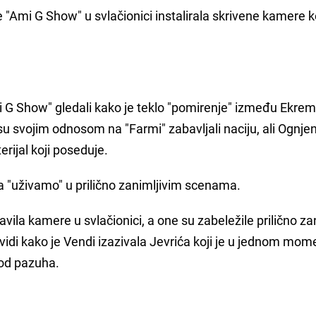
 "Ami G Show" u svlačionici instalirala skrivene kamere k
i G Show" gledali kako je teklo "pomirenje" između Ekre
 su svojim odnosom na "Farmi" zabavljali naciju, ali Ognje
rijal koji poseduje.
 "uživamo" u prilično zanimljivim scenama.
avila kamere u svlačionici, a one su zabeležile prilično za
 vidi kako je Vendi izazivala Jevrića koji je u jednom mo
spod pazuha.