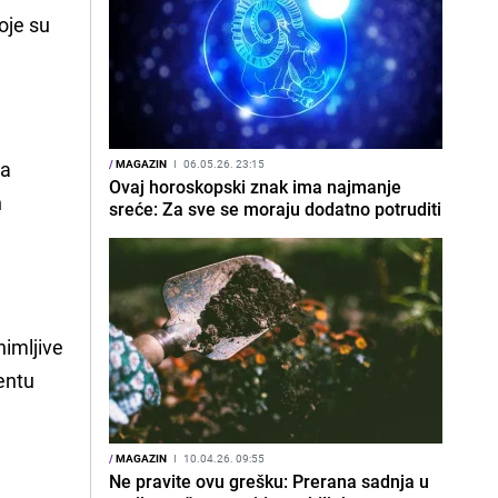
oje su
ma
/
MAGAZIN
I
06.05.26. 23:15
Ovaj horoskopski znak ima najmanje
n
sreće: Za sve se moraju dodatno potruditi
nimljive
mentu
/
MAGAZIN
I
10.04.26. 09:55
Ne pravite ovu grešku: Prerana sadnja u