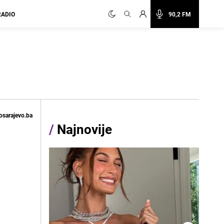
RADIO
90,2 FM
osarajevo.ba
/
Najnovije