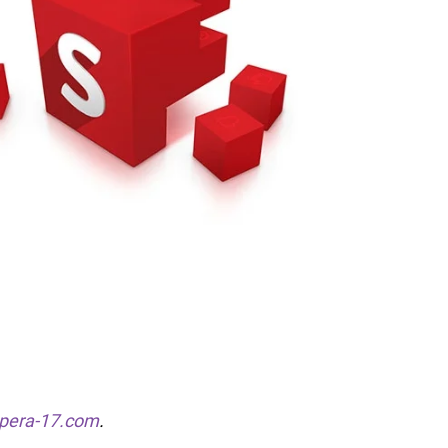
pera-17.com
.