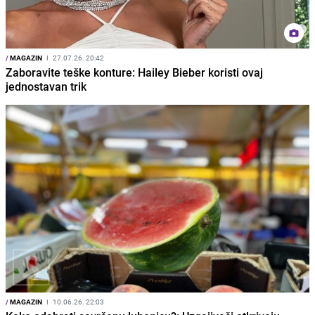
/
MAGAZIN
I
27.07.26. 20:42
Zaboravite teške konture: Hailey Bieber koristi ovaj
jednostavan trik
/
MAGAZIN
I
10.06.26. 22:03