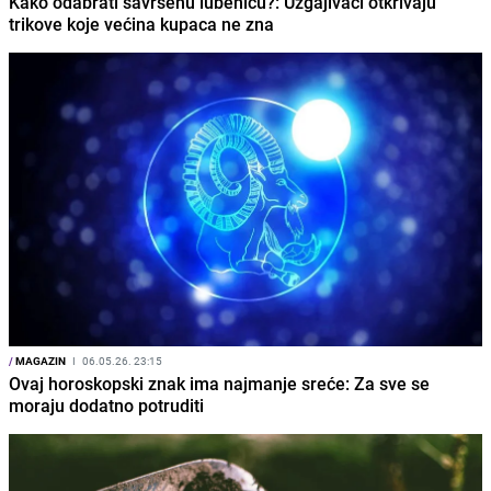
Kako odabrati savršenu lubenicu?: Uzgajivači otkrivaju
trikove koje većina kupaca ne zna
/
MAGAZIN
I
06.05.26. 23:15
Ovaj horoskopski znak ima najmanje sreće: Za sve se
moraju dodatno potruditi