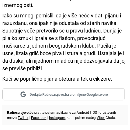
iznemoglosti.
Iako su mnogi pomislili da je više neće viđati pijanu i
razuzdanu, ona ipak nije odustala od starih navika.
Subotnje veče pretvorilo se u pravu ludnicu. Dunja je
pila ko smuk i igrala se s flašom, provocirajući
muškarce u jednom beogradskom klubu. Pućila je
usne, lizala grlić boce piva i isturala grudi. Ustajala je i
da đuska, ali nijednom mladiću nije dozvoljavala da joj
se previše približi.
Kući se poprilično pijana oteturala tek u cik zore.
Dodajte Radiosarajevo.ba u omiljene Google izvore
Radiosarajevo.ba
pratite putem aplikacije za
Android
|
iOS
i društvenih
mreža
Twitter
|
Facebook
|
Instagram
, kao i putem našeg
Viber
Chata.