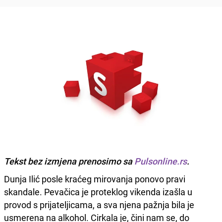
Tekst bez izmjena prenosimo sa
Pulsonline.rs
.
Dunja Ilić posle kraćeg mirovanja ponovo pravi
skandale. Pevačica je proteklog vikenda izašla u
provod s prijateljicama, a sva njena pažnja bila je
usmerena na alkohol. Cirkala je, čini nam se, do