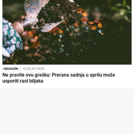
/
MAGAZIN
I
10.04.26. 09:55
Ne pravite ovu grešku: Prerana sadnja u aprilu može
usporiti rast biljaka