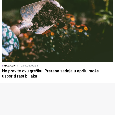
/
MAGAZIN
I
10.04.26. 09:55
Ne pravite ovu grešku: Prerana sadnja u aprilu može
usporiti rast biljaka