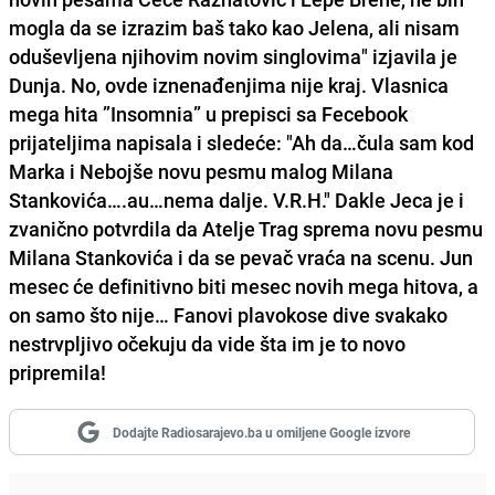
mogla da se izrazim baš tako kao Jelena, ali nisam
oduševljena njihovim novim singlovima" izjavila je
Dunja. No, ovde iznenađenjima nije kraj. Vlasnica
mega hita ”Insomnia” u prepisci sa Fecebook
prijateljima napisala i sledeće: "Ah da…čula sam kod
Marka i Nebojše novu pesmu malog Milana
Stankovića….au…nema dalje. V.R.H." Dakle Jeca je i
zvanično potvrdila da Atelje Trag sprema novu pesmu
Milana Stankovića i da se pevač vraća na scenu. Jun
mesec će definitivno biti mesec novih mega hitova, a
on samo što nije… Fanovi plavokose dive svakako
nestrvpljivo očekuju da vide šta im je to novo
pripremila!
Dodajte Radiosarajevo.ba u omiljene Google izvore