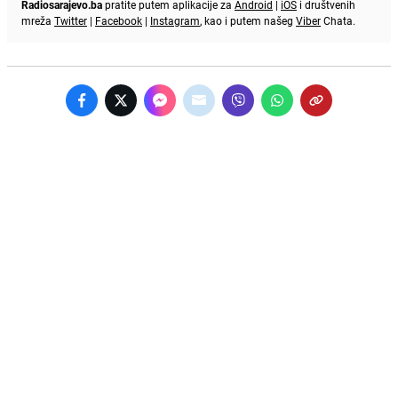
Radiosarajevo.ba
pratite putem aplikacije za
Android
|
iOS
i društvenih
mreža
Twitter
|
Facebook
|
Instagram
, kao i putem našeg
Viber
Chata.