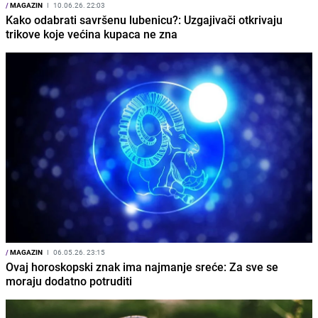
/
MAGAZIN
I
10.06.26. 22:03
Kako odabrati savršenu lubenicu?: Uzgajivači otkrivaju
trikove koje većina kupaca ne zna
/
MAGAZIN
I
06.05.26. 23:15
Ovaj horoskopski znak ima najmanje sreće: Za sve se
moraju dodatno potruditi