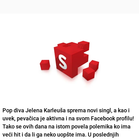
Pop diva Jelena Karleuša sprema novi singl, a kao i
uvek, pevačica je aktivna i na svom Facebook profilu!
Tako se ovih dana na istom povela polemika ko ima
veći hit i da li ga neko uopšte ima. U poslednjih