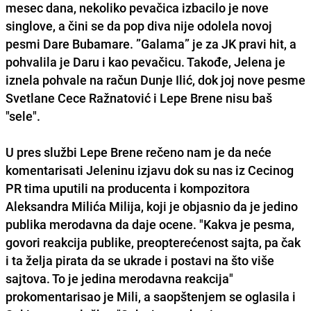
mesec dana, nekoliko pevačica izbacilo je nove
singlove, a čini se da pop diva nije odolela novoj
pesmi Dare Bubamare. ”Galama” je za JK pravi hit, a
pohvalila je Daru i kao pevačicu. Takođe, Jelena je
iznela pohvale na račun Dunje Ilić, dok joj nove pesme
Svetlane Cece Ražnatović i Lepe Brene nisu baš
"sele".
U pres službi Lepe Brene rečeno nam je da neće
komentarisati Jeleninu izjavu dok su nas iz Cecinog
PR tima uputili na producenta i kompozitora
Aleksandra Milića Milija, koji je objasnio da je jedino
publika merodavna da daje ocene. "Kakva je pesma,
govori reakcija publike, preopterećenost sajta, pa čak
i ta želja pirata da se ukrade i postavi na što više
sajtova. To je jedina merodavna reakcija"
prokomentarisao je Mili, a saopštenjem se oglasila i