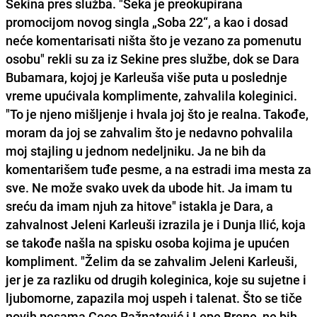
Sekina pres služba. "Seka je preokupirana
promocijom novog singla „Soba 22“, a kao i dosad
neće komentarisati ništa što je vezano za pomenutu
osobu" rekli su za iz Sekine pres službe, dok se Dara
Bubamara, kojoj je Karleuša više puta u poslednje
vreme upućivala komplimente, zahvalila koleginici.
"To je njeno mišljenje i hvala joj što je realna. Takođe,
moram da joj se zahvalim što je nedavno pohvalila
moj stajling u jednom nedeljniku. Ja ne bih da
komentarišem tuđe pesme, a na estradi ima mesta za
sve. Ne može svako uvek da ubode hit. Ja imam tu
sreću da imam njuh za hitove" istakla je Dara, a
zahvalnost Jeleni Karleuši izrazila je i Dunja Ilić, koja
se takođe našla na spisku osoba kojima je upućen
kompliment. "Želim da se zahvalim Jeleni Karleuši,
jer je za razliku od drugih koleginica, koje su sujetne i
ljubomorne, zapazila moj uspeh i talenat. Što se tiče
novih pesama Cece Ražnatović i Lepe Brene, ne bih