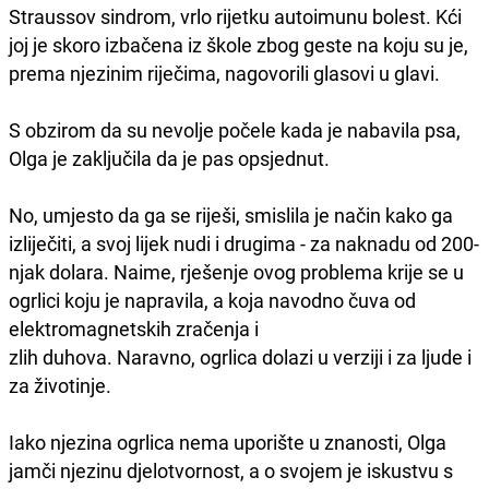
Straussov sindrom, vrlo rijetku autoimunu bolest. Kći
joj je skoro izbačena iz škole zbog geste na koju su je,
prema njezinim riječima, nagovorili glasovi u glavi.
S obzirom da su nevolje počele kada je nabavila psa,
Olga je zaključila da je pas opsjednut.
No, umjesto da ga se riješi, smislila je način kako ga
izliječiti, a svoj lijek nudi i drugima - za naknadu od 200-
njak dolara. Naime, rješenje ovog problema krije se u
ogrlici koju je napravila, a koja navodno čuva od
elektromagnetskih zračenja i
zlih duhova. Naravno, ogrlica dolazi u verziji i za ljude i
za životinje.
Iako njezina ogrlica nema uporište u znanosti, Olga
jamči njezinu djelotvornost, a o svojem je iskustvu s