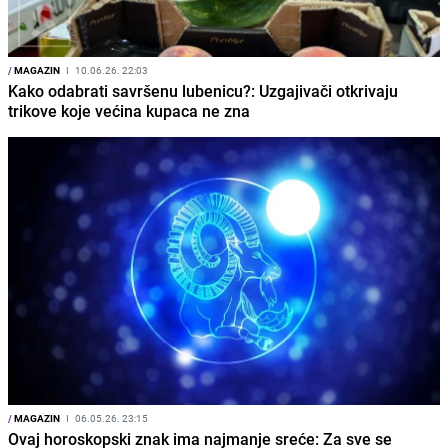
/
MAGAZIN
I
10.06.26. 22:03
Kako odabrati savršenu lubenicu?: Uzgajivači otkrivaju
trikove koje većina kupaca ne zna
/
MAGAZIN
I
06.05.26. 23:15
Ovaj horoskopski znak ima najmanje sreće: Za sve se